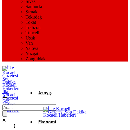
Sivas
Şanlıurfa
Şırnak
Tekirdağ
Tokat
Trabzon
Tunceli
Uşak
Van
Yalova
Yozgat
Zonguldak
İlke
Asayiş
Kocaeli
Gazetesi
Son
Dakika
Gündem
Kocaeli
Haberleri
Ekonomi