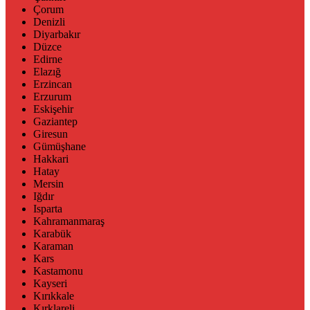
Çorum
Denizli
Diyarbakır
Düzce
Edirne
Elazığ
Erzincan
Erzurum
Eskişehir
Gaziantep
Giresun
Gümüşhane
Hakkari
Hatay
Mersin
Iğdır
Isparta
Kahramanmaraş
Karabük
Karaman
Kars
Kastamonu
Kayseri
Kırıkkale
Kırklareli