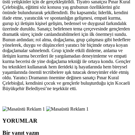
üstü yetişkinler için de gerçekleştirildi. Tiyatro sanatçısı Pınar Kural
Çelebioğlu, eğitimi söz konusu yaş grubunun özelliklerini göz
önünde bulundurarak şekillendirdi. Bu kapsamda; liderlik, kendini
ifade etme, yaratıcılık ve spontanlığın gelişmesi, empati kurma,
gurup içi iletişim kişisel gelişim, bedensel ve duygusal farkındalık
üzerinde duruldu. Sanatçı; belirlenen tema çerçevesinde gençlerden
dramatik süreç içinde canlandırabilmeleri için ilk önermeyi sundu.
Bunun ardından; rol alma, doğaçlama, grup çalışması gibi hedeflere
yönelerek, duygu ve düşünceleri yaratıcı bir biçimde ortaya koyan
doğaçlamalar sahnelendi. Grup içinde etkili dinleme, anlama ve
iletişim kurma becerileri ile yargılamadan deneyimleme ve empati
kurma becerisi de yine doğaçlama tekniği ile ortaya kondu. Gençler
bu teknikleri kullanarak hem ilerideki iş hayatlarında hem bireysel
yaşamlarında önemli tecrübelere ışık tutacak deneyimler elde etmiş
oldu. Yaratıcı Dramanın önemine değinen sanatçı Pınar Kural
Çelebioğul, kendisini çocuk ve gençlerle buluşturduğu için Kocaeli
Büyükşehir Belediyesi’ne teşekkür etti.
YORUMLAR
Bir yanıt yazın