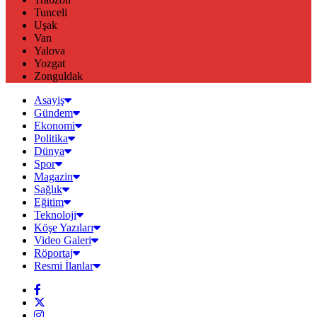
Tunceli
Uşak
Van
Yalova
Yozgat
Zonguldak
Asayiş
Gündem
Ekonomi
Politika
Dünya
Spor
Magazin
Sağlık
Eğitim
Teknoloji
Köşe Yazıları
Video Galeri
Röportaj
Resmi İlanlar