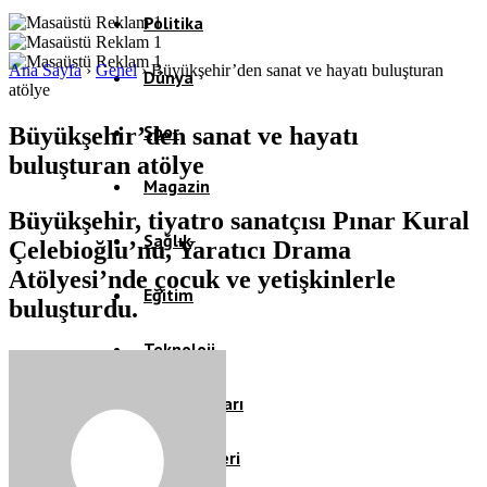
Politika
Ana Sayfa
›
Genel
›
Büyükşehir’den sanat ve hayatı buluşturan
Dünya
atölye
Spor
Büyükşehir’den sanat ve hayatı
buluşturan atölye
Magazin
Büyükşehir, tiyatro sanatçısı Pınar Kural
Sağlık
Çelebioğlu’nu, Yaratıcı Drama
Atölyesi’nde çocuk ve yetişkinlerle
Eğitim
buluşturdu.
Teknoloji
Köşe Yazıları
Video Galeri