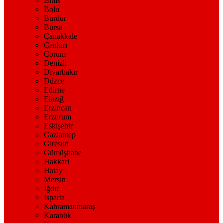
Bitlis
Bolu
Burdur
Bursa
Çanakkale
Çankırı
Çorum
Denizli
Diyarbakır
Düzce
Edirne
Elazığ
Erzincan
Erzurum
Eskişehir
Gaziantep
Giresun
Gümüşhane
Hakkari
Hatay
Mersin
Iğdır
Isparta
Kahramanmaraş
Karabük