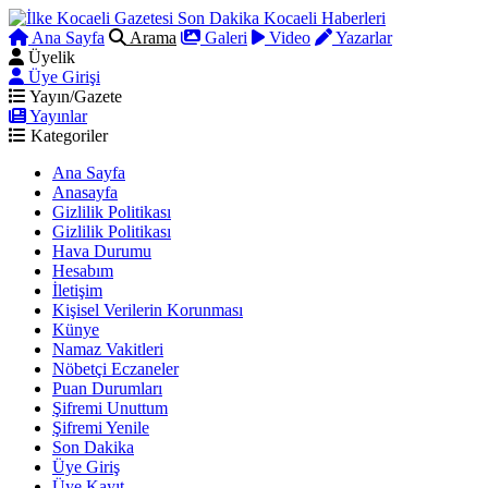
Ana Sayfa
Arama
Galeri
Video
Yazarlar
Üyelik
Üye Girişi
Yayın/Gazete
Yayınlar
Kategoriler
Ana Sayfa
Anasayfa
Gizlilik Politikası
Gizlilik Politikası
Hava Durumu
Hesabım
İletişim
Kişisel Verilerin Korunması
Künye
Namaz Vakitleri
Nöbetçi Eczaneler
Puan Durumları
Şifremi Unuttum
Şifremi Yenile
Son Dakika
Üye Giriş
Üye Kayıt