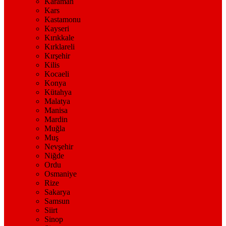
Karaman
Kars
Kastamonu
Kayseri
Kırıkkale
Kırklareli
Kırşehir
Kilis
Kocaeli
Konya
Kütahya
Malatya
Manisa
Mardin
Muğla
Muş
Nevşehir
Niğde
Ordu
Osmaniye
Rize
Sakarya
Samsun
Siirt
Sinop