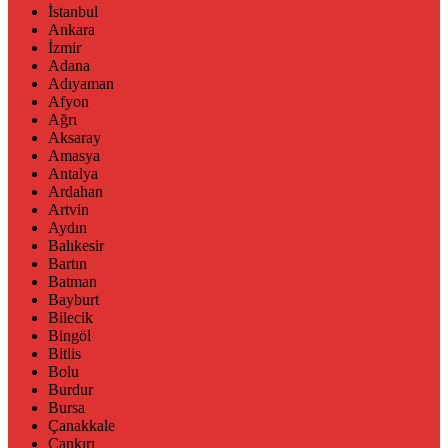
İstanbul
Ankara
İzmir
Adana
Adıyaman
Afyon
Ağrı
Aksaray
Amasya
Antalya
Ardahan
Artvin
Aydın
Balıkesir
Bartın
Batman
Bayburt
Bilecik
Bingöl
Bitlis
Bolu
Burdur
Bursa
Çanakkale
Çankırı