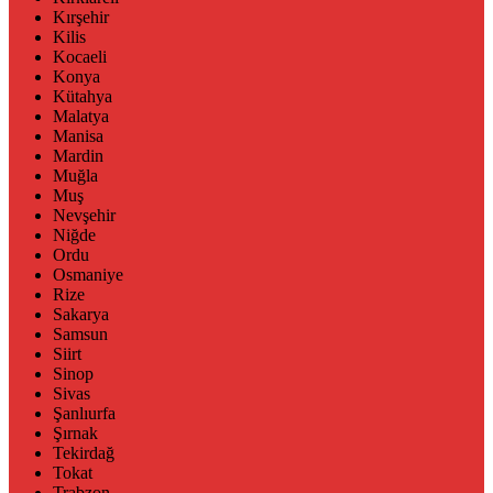
Kırşehir
Kilis
Kocaeli
Konya
Kütahya
Malatya
Manisa
Mardin
Muğla
Muş
Nevşehir
Niğde
Ordu
Osmaniye
Rize
Sakarya
Samsun
Siirt
Sinop
Sivas
Şanlıurfa
Şırnak
Tekirdağ
Tokat
Trabzon