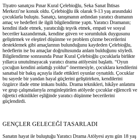
Tiyatro sanatçısı Pınar Kural Çelebioğlu, Seka Sanat İhtisas
Merkezi’ne konuk oldu. Çelebioğlu ilk olarak 9-13 yaş arasındaki
çocuklarla buluştu. Sanatçı, tanışmanın ardından yaratıcı dramanın
amaç ve hedefleri ile ilgili bilgilendirme yaptı. Yaratıcı Dramanın;
kendini ifade etmek, yaratıcılığı teşvik etmek, empati ve sosyal
beceriler kazandırmak, kendine güven ve sorumluluk duygusunu
geliştirmek ve eleştirel düşünme ve problem çözme becerilerini
desteklemek gibi amaçlarının bulunduğunu kaydeden Çelebioğlu,
hedeflerin ise bu amaçlar doğrultusunda anlam bulduğunu söyledi.
Bilgilendirme sonrasında Pınar Kural Çelebioğlu çocuklarla birlikte
yıllarca unutulmayacak yaratıcı drama atölyesini başlattı. “Oyun
çocuğun kendini anlattığı yoldur” önermesiyle, çocuklara kendilerini
sanatsal bir bakış açısıyla ifade ettikleri oyunlar oynatıldı. Çocuklar
bu sayede bir yandan hayal güçlerini geliştirirken, kendilerini
özgürce ifade etme imkanı buldu. Drama teknikleri, hikâye anlatımı
ve grup çalışmalarıyla zenginleştirilen atölyede çocuklar eğlenceli ve
öğretici etkinlikler eşliğinde yaratıcı düşünme becerilerini
güçlendirdi.
GENÇLER GELECEĞİ TASARLADI
Sanatın hayat ile buluştuğu Yaratıcı Drama Atölyesi aynı gün 18 yaş