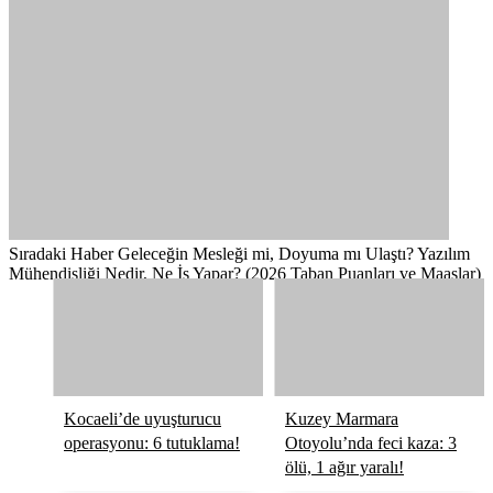
Sıradaki Haber
Geleceğin Mesleği mi, Doyuma mı Ulaştı? Yazılım
Mühendisliği Nedir, Ne İş Yapar? (2026 Taban Puanları ve Maaşlar)
Kocaeli’de uyuşturucu
Kuzey Marmara
operasyonu: 6 tutuklama!
Otoyolu’nda feci kaza: 3
ölü, 1 ağır yaralı!