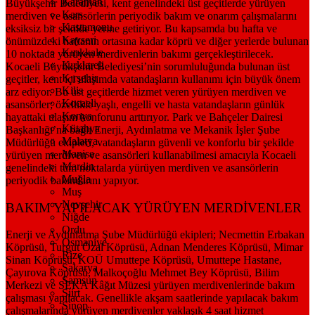
Karaman
Büyükşehir Belediyesi, kent genelindeki üst geçitlerde yürüyen
Kars
merdiven ve asansörlerin periyodik bakım ve onarım çalışmalarını
Kastamonu
eksiksiz bir şekilde yerine getiriyor. Bu kapsamda bu hafta ve
Kayseri
önümüzdeki haftanın ortasına kadar köprü ve diğer yerlerde bulunan
Kırıkkale
10 noktada yürüyen merdivenlerin bakımı gerçekleştirilecek.
Kırklareli
Kocaeli Büyükşehir Belediyesi’nin sorumluluğunda bulunan üst
Kırşehir
geçitler, kent içi ulaşımda vatandaşların kullanımı için büyük önem
Kilis
arz ediyor. Bu üst geçitlerde hizmet veren yürüyen merdiven ve
Kocaeli
asansörler; özellikle yaşlı, engelli ve hasta vatandaşların günlük
Konya
hayattaki ulaşım konforunu arttırıyor. Park ve Bahçeler Dairesi
Kütahya
Başkanlığı’na bağlı Enerji, Aydınlatma ve Mekanik İşler Şube
Malatya
Müdürlüğü ekipleri, vatandaşların güvenli ve konforlu bir şekilde
Manisa
yürüyen merdiven ve asansörleri kullanabilmesi amacıyla Kocaeli
Mardin
genelindeki tüm noktalarda yürüyen merdiven ve asansörlerin
Muğla
periyodik bakımlarını yapıyor.
Muş
Nevşehir
BAKIM YAPILACAK YÜRÜYEN MERDİVENLER
Niğde
Ordu
Enerji ve Aydınlatma Şube Müdürlüğü ekipleri; Necmettin Erbakan
Osmaniye
Köprüsü, Turgut Özal Köprüsü, Adnan Menderes Köprüsü, Mimar
Rize
Sinan Köprüsü, KOÜ Umuttepe Köprüsü, Umuttepe Hastane,
Sakarya
Çayırova Köprüsü, Malkoçoğlu Mehmet Bey Köprüsü, Bilim
Samsun
Merkezi ve SEKA Kâğıt Müzesi yürüyen merdivenlerinde bakım
Siirt
çalışması yapılacak. Genellikle akşam saatlerinde yapılacak bakım
Sinop
çalışmalarında yürüyen merdivenler yaklaşık 4 saat hizmet