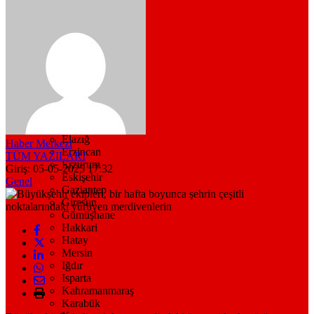
Bitlis
Bolu
Burdur
Bursa
Çanakkale
Çankırı
Çorum
Denizli
Diyarbakır
Düzce
Edirne
Elazığ
Haber Merkezi
Erzincan
TÜM YAZILARI
Erzurum
Giriş: 05-05-2025 17:32
Eskişehir
Genel
Gaziantep
Giresun
Gümüşhane
Hakkari
Hatay
Mersin
Iğdır
Isparta
Kahramanmaraş
Karabük