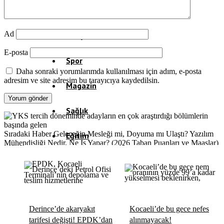
Politika
Ad
Dünya
E-posta
Spor
Daha sonraki yorumlarımda kullanılması için adım, e-posta
adresim ve site adresim bu tarayıcıya kaydedilsin.
Magazin
Sağlık
Sıradaki Haber
Geleceğin Mesleği mi, Doyuma mı Ulaştı? Yazılım
Eğitim
Mühendisliği Nedir, Ne İş Yapar? (2026 Taban Puanları ve Maaşlar)
Teknoloji
Köşe Yazıları
Derince’de akaryakıt
Kocaeli’de bu gece nefes
Video Galeri
tarifesi değişti! EPDK’dan
alınmayacak!