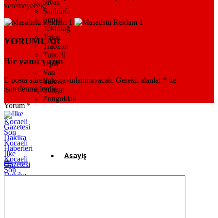
Sivas
veremeyecek.
Şanlıurfa
Şırnak
Tekirdağ
Tokat
YORUMLAR
Trabzon
Tunceli
Bir yanıt yazın
Uşak
Van
E-posta adresiniz yayınlanmayacak.
Gerekli alanlar
*
ile
Yalova
işaretlenmişlerdir
Yozgat
Zonguldak
Yorum
*
İlke
Asayiş
Kocaeli
Gazetesi
Son
Dakika
Gündem
Kocaeli
Haberleri
Ekonomi