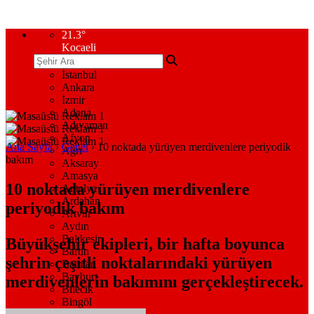
21.3
°
Kocaeli
İstanbul
Ankara
İzmir
Adana
Adıyaman
Afyon
Ana Sayfa
›
Genel
›
10 noktada yürüyen merdivenlere periyodik
Ağrı
bakım
Aksaray
Amasya
10 noktada yürüyen merdivenlere
Antalya
Ardahan
periyodik bakım
Artvin
Aydın
Balıkesir
Büyükşehir ekipleri, bir hafta boyunca
Bartın
şehrin çeşitli noktalarındaki yürüyen
Batman
Bayburt
merdivenlerin bakımını gerçekleştirecek.
Bilecik
Bingöl