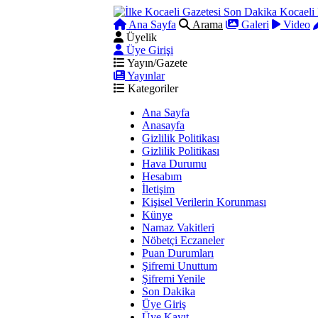
Ana Sayfa
Arama
Galeri
Video
Üyelik
Üye Girişi
Yayın/Gazete
Yayınlar
Kategoriler
Ana Sayfa
Anasayfa
Gizlilik Politikası
Gizlilik Politikası
Hava Durumu
Hesabım
İletişim
Kişisel Verilerin Korunması
Künye
Namaz Vakitleri
Nöbetçi Eczaneler
Puan Durumları
Şifremi Unuttum
Şifremi Yenile
Son Dakika
Üye Giriş
Üye Kayıt