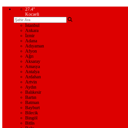
27.4
°
Kocaeli
İstanbul
Ankara
İzmir
Adana
Adıyaman
Afyon
Ağrı
Aksaray
Amasya
Antalya
Ardahan
Artvin
Aydın
Balıkesir
Bartın
Batman
Bayburt
Bilecik
Bingöl
Bitlis