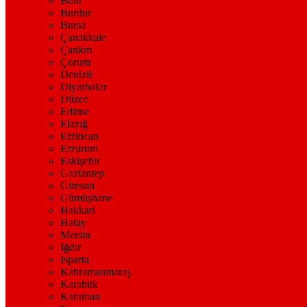
Bolu
Burdur
Bursa
Çanakkale
Çankırı
Çorum
Denizli
Diyarbakır
Düzce
Edirne
Elazığ
Erzincan
Erzurum
Eskişehir
Gaziantep
Giresun
Gümüşhane
Hakkari
Hatay
Mersin
Iğdır
Isparta
Kahramanmaraş
Karabük
Karaman