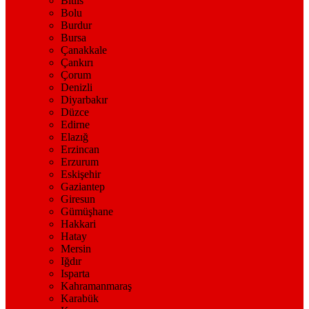
Bitlis
Bolu
Burdur
Bursa
Çanakkale
Çankırı
Çorum
Denizli
Diyarbakır
Düzce
Edirne
Elazığ
Erzincan
Erzurum
Eskişehir
Gaziantep
Giresun
Gümüşhane
Hakkari
Hatay
Mersin
Iğdır
Isparta
Kahramanmaraş
Karabük