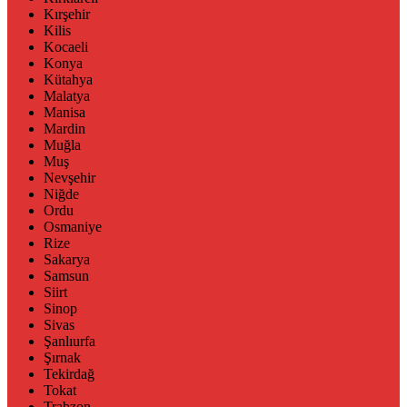
Kırşehir
Kilis
Kocaeli
Konya
Kütahya
Malatya
Manisa
Mardin
Muğla
Muş
Nevşehir
Niğde
Ordu
Osmaniye
Rize
Sakarya
Samsun
Siirt
Sinop
Sivas
Şanlıurfa
Şırnak
Tekirdağ
Tokat
Trabzon