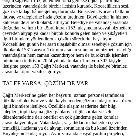
erişim sağlayan 153, gerek telefonla gerekse dijital platformlar
üzerinden vatandaşlarla birebir iletişim kurarak, Kocaelililerin sesi,
gözü ve kulağı hâline gelmiş durumda. Bu sistem, Kocaeli halkının
ihtiyaç ve taleplerine hızla çözüm üretirken, Büyükşehir’in hizmet
kalitesini de sürekli olarak artırıyor. Belediye ile vatandaş arasında
doğrudan ve hızlı bir köprü kuran 153, ulaşımdan sosyal hizmetlere,
çevreden altyapıya kadar birçok konuda gelen talep ve şikâyetleri
ilgili birimlere yönlendirerek çözüm süreçlerini başlatıyor.
Kocaelililer, günün her saati ulaşılabilir olması sebebiyle çözüm için
ilk olarak 153’ü arıyor. Tek numaradan sunulan bu hizmet kolaylığı
vatandaşlara hem zaman kazandırıyor hem de bürokratik işlemleri
minimuma indiriyor. 2024 yılında toplam 1 milyon 302 kişiyle
iletişime geçen 153 Çağrı Merkezi, vatandaş ile belediye birimleri
arasında köprü vazifesi görüyor.
TALEP VARSA, ÇÖZÜM DE VAR
Çağrı Merkezi’ne gelen her başvuru, uzman personel tarafından
titizlikle dinleniyor ve vakit kaybetmeden çözüme ulaştırılmak üzere
ilgili birimlere iletiliyor. Özellikle ulaşım saatlerine dair bilgi
talepleri, toplu taşıma güzergâhlarıyla ilgili sorular ve sefer
düzenlemelerine dair öneriler en çok gündeme gelen konular
arasında yer alıyor. Vatandaşlar, yaşadıkları mahalledeki çevre
temizliği, ilaçlama ya da altyapı sorunlarını da bu kanal üzerinden
Büyükşehir’e ulaştırıyor. Aynı zamanda sosyal yardım projeleri,