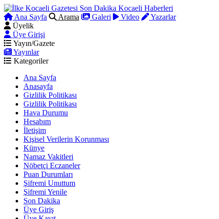
Ana Sayfa
Arama
Galeri
Video
Yazarlar
Üyelik
Üye Girişi
Yayın/Gazete
Yayınlar
Kategoriler
Ana Sayfa
Anasayfa
Gizlilik Politikası
Gizlilik Politikası
Hava Durumu
Hesabım
İletişim
Kişisel Verilerin Korunması
Künye
Namaz Vakitleri
Nöbetçi Eczaneler
Puan Durumları
Şifremi Unuttum
Şifremi Yenile
Son Dakika
Üye Giriş
Üye Kayıt