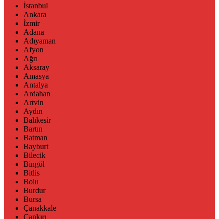
İstanbul
Ankara
İzmir
Adana
Adıyaman
Afyon
Ağrı
Aksaray
Amasya
Antalya
Ardahan
Artvin
Aydın
Balıkesir
Bartın
Batman
Bayburt
Bilecik
Bingöl
Bitlis
Bolu
Burdur
Bursa
Çanakkale
Çankırı