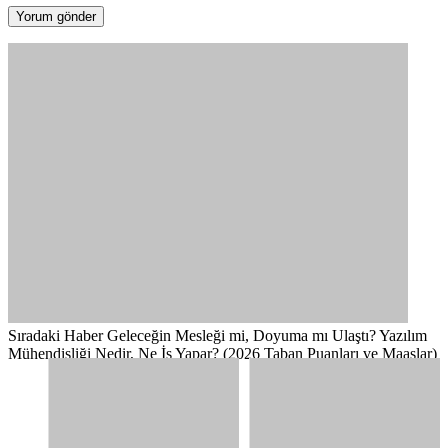
Sıradaki Haber
Geleceğin Mesleği mi, Doyuma mı Ulaştı? Yazılım
Mühendisliği Nedir, Ne İş Yapar? (2026 Taban Puanları ve Maaşlar)