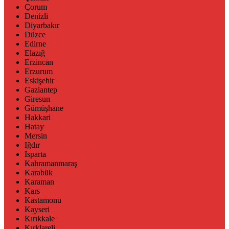
Çorum
Denizli
Diyarbakır
Düzce
Edirne
Elazığ
Erzincan
Erzurum
Eskişehir
Gaziantep
Giresun
Gümüşhane
Hakkari
Hatay
Mersin
Iğdır
Isparta
Kahramanmaraş
Karabük
Karaman
Kars
Kastamonu
Kayseri
Kırıkkale
Kırklareli