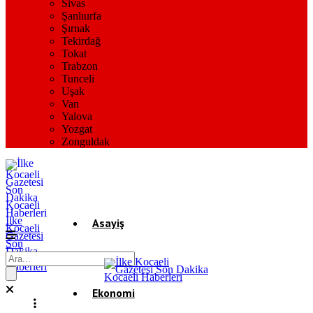
Sivas
Şanlıurfa
Şırnak
Tekirdağ
Tokat
Trabzon
Tunceli
Uşak
Van
Yalova
Yozgat
Zonguldak
İlke
Asayiş
Kocaeli
Gazetesi
Son
Dakika
Gündem
Kocaeli
Haberleri
Ekonomi