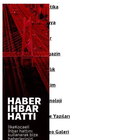
Politika
Dünya
Spor
Magazin
Sağlık
Eğitim
Teknoloji
Köşe Yazıları
Video Galeri