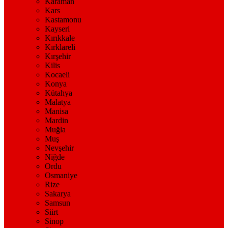
Karaman
Kars
Kastamonu
Kayseri
Kırıkkale
Kırklareli
Kırşehir
Kilis
Kocaeli
Konya
Kütahya
Malatya
Manisa
Mardin
Muğla
Muş
Nevşehir
Niğde
Ordu
Osmaniye
Rize
Sakarya
Samsun
Siirt
Sinop