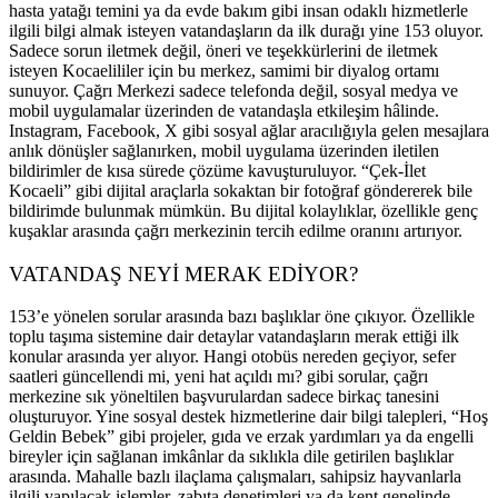
hasta yatağı temini ya da evde bakım gibi insan odaklı hizmetlerle
ilgili bilgi almak isteyen vatandaşların da ilk durağı yine 153 oluyor.
Sadece sorun iletmek değil, öneri ve teşekkürlerini de iletmek
isteyen Kocaelililer için bu merkez, samimi bir diyalog ortamı
sunuyor. Çağrı Merkezi sadece telefonda değil, sosyal medya ve
mobil uygulamalar üzerinden de vatandaşla etkileşim hâlinde.
Instagram, Facebook, X gibi sosyal ağlar aracılığıyla gelen mesajlara
anlık dönüşler sağlanırken, mobil uygulama üzerinden iletilen
bildirimler de kısa sürede çözüme kavuşturuluyor. “Çek-İlet
Kocaeli” gibi dijital araçlarla sokaktan bir fotoğraf göndererek bile
bildirimde bulunmak mümkün. Bu dijital kolaylıklar, özellikle genç
kuşaklar arasında çağrı merkezinin tercih edilme oranını artırıyor.
VATANDAŞ NEYİ MERAK EDİYOR?
153’e yönelen sorular arasında bazı başlıklar öne çıkıyor. Özellikle
toplu taşıma sistemine dair detaylar vatandaşların merak ettiği ilk
konular arasında yer alıyor. Hangi otobüs nereden geçiyor, sefer
saatleri güncellendi mi, yeni hat açıldı mı? gibi sorular, çağrı
merkezine sık yöneltilen başvurulardan sadece birkaç tanesini
oluşturuyor. Yine sosyal destek hizmetlerine dair bilgi talepleri, “Hoş
Geldin Bebek” gibi projeler, gıda ve erzak yardımları ya da engelli
bireyler için sağlanan imkânlar da sıklıkla dile getirilen başlıklar
arasında. Mahalle bazlı ilaçlama çalışmaları, sahipsiz hayvanlarla
ilgili yapılacak işlemler, zabıta denetimleri ya da kent genelinde