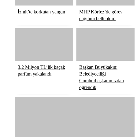
İzmit’te korkutan yangın!
MHP Körfez’de görev
dağılımı belli oldu!
3,2 Milyon TL’lik kaçak
Başkan Büyükakın:
parfüm yakalandı
Belediyeciliği
Cumhurbaşkanımızdan
öğrendik