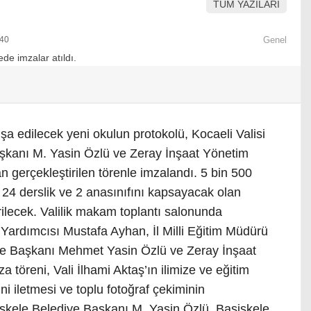
TÜM YAZILARI
:40
Genel
a edilecek yeni okulun protokolü, Kocaeli Valisi
aşkanı M. Yasin Özlü ve Zeray İnşaat Yönetim
 gerçekleştirilen törenle imzalandı. 5 bin 500
 24 derslik ve 2 anasınıfını kapsayacak olan
rilecek. Valilik makam toplantı salonunda
i Yardımcısı Mustafa Ayhan, İl Milli Eğitim Müdürü
e Başkanı Mehmet Yasin Özlü ve Zeray İnşaat
 töreni, Vali İlhami Aktaş’ın ilimize ve eğitim
ni iletmesi ve toplu fotoğraf çekiminin
şiskele Belediye Başkanı M. Yasin Özlü, Başiskele