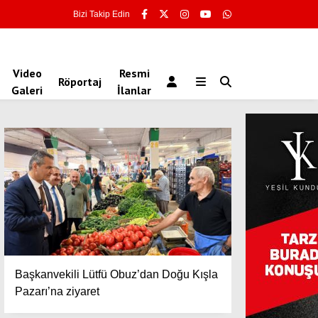
Bizi Takip Edin
Video
Resmi
Röportaj
Galeri
İlanlar
Başkanvekili Lütfü Obuz’dan Doğu Kışla
Pazarı’na ziyaret