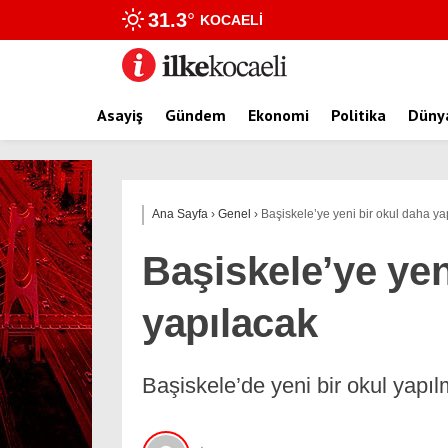
31.3
°
KOCAELI
Asayiş
Gündem
Ekonomi
Politika
Düny
Ana Sayfa
›
Genel
›
Başiskele’ye yeni bir okul daha ya
Başiskele’ye yen
yapılacak
Başiskele’de yeni bir okul yapıl