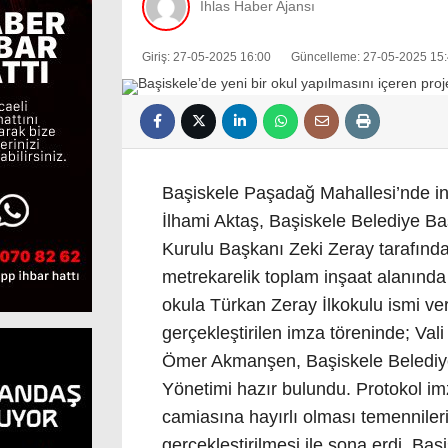
İhlas Haber Ajansı
Giriş: 27-05-2025 16:00
Güncelleme: 27-05-2025 15
Başiskele Paşadağ Mahallesi’nde inş
İlhami Aktaş, Başiskele Belediye B
Kurulu Başkanı Zeki Zeray tarafından
metrekarelik toplam inşaat alanında
okula Türkan Zeray İlkokulu ismi ve
gerçekleştirilen imza töreninde; Val
Ömer Akmanşen, Başiskele Belediy
Yönetimi hazır bulundu. Protokol imza
camiasına hayırlı olması temennileri
gerçekleştirilmesi ile sona erdi. Ba