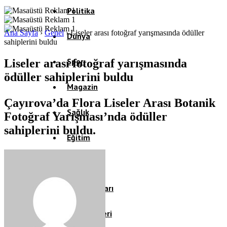
Politika
Ana Sayfa
›
Genel
›
Liseler arası fotoğraf yarışmasında ödüller
Dünya
sahiplerini buldu
Spor
Liseler arası fotoğraf yarışmasında
ödüller sahiplerini buldu
Magazin
Çayırova’da Flora Liseler Arası Botanik
Sağlık
Fotoğraf Yarışması’nda ödüller
sahiplerini buldu.
Eğitim
Teknoloji
Köşe Yazıları
Video Galeri