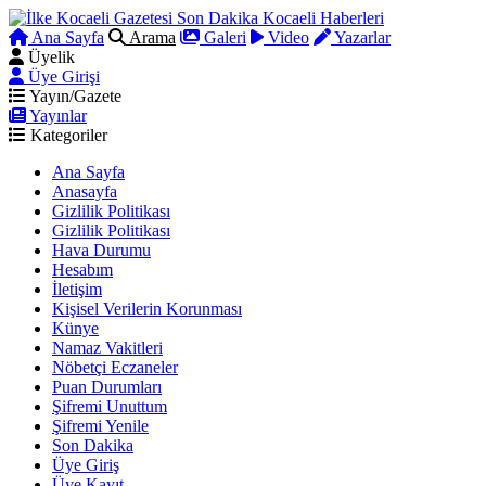
Ana Sayfa
Arama
Galeri
Video
Yazarlar
Üyelik
Üye Girişi
Yayın/Gazete
Yayınlar
Kategoriler
Ana Sayfa
Anasayfa
Gizlilik Politikası
Gizlilik Politikası
Hava Durumu
Hesabım
İletişim
Kişisel Verilerin Korunması
Künye
Namaz Vakitleri
Nöbetçi Eczaneler
Puan Durumları
Şifremi Unuttum
Şifremi Yenile
Son Dakika
Üye Giriş
Üye Kayıt