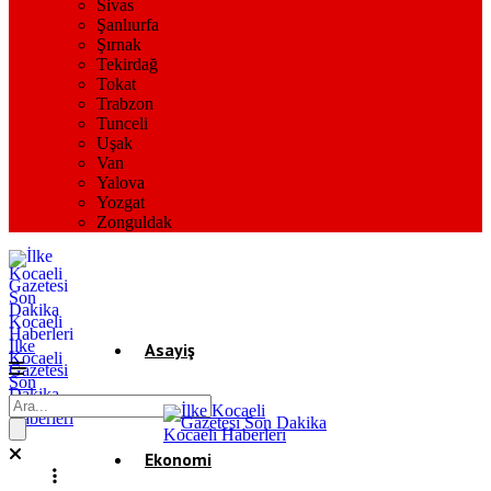
Sivas
Şanlıurfa
Şırnak
Tekirdağ
Tokat
Trabzon
Tunceli
Uşak
Van
Yalova
Yozgat
Zonguldak
İlke
Asayiş
Kocaeli
Gazetesi
Son
Dakika
Gündem
Kocaeli
Haberleri
Ekonomi