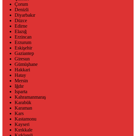
Çorum
Denizli
Diyarbakır
Düzce
Edirne
Elazığ
Erzincan
Erzurum
Eskişehir
Gaziantep
Giresun
Gümüşhane
Hakkari
Hatay
Mersin
Iğdır
Isparta
Kahramanmaraş
Karabük
Karaman
Kars
Kastamonu
Kayseri
Kırıkkale
Kırklareli