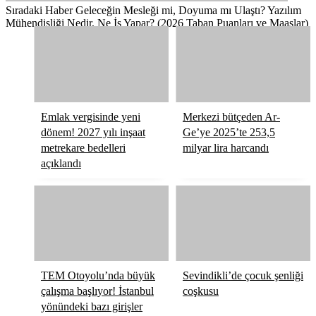
Sıradaki Haber
Geleceğin Mesleği mi, Doyuma mı Ulaştı? Yazılım
Mühendisliği Nedir, Ne İş Yapar? (2026 Taban Puanları ve Maaşlar)
Emlak vergisinde yeni
Merkezi bütçeden Ar-
dönem! 2027 yılı inşaat
Ge’ye 2025’te 253,5
metrekare bedelleri
milyar lira harcandı
açıklandı
TEM Otoyolu’nda büyük
Sevindikli’de çocuk şenliği
çalışma başlıyor! İstanbul
coşkusu
yönündeki bazı girişler