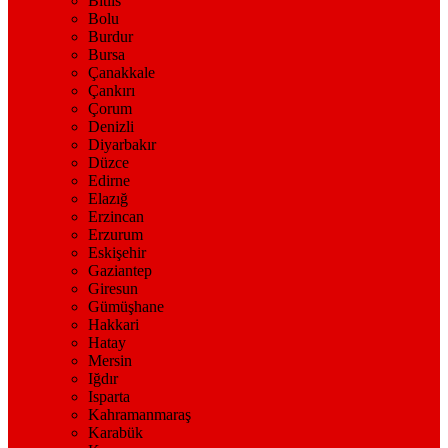
Bitlis
Bolu
Burdur
Bursa
Çanakkale
Çankırı
Çorum
Denizli
Diyarbakır
Düzce
Edirne
Elazığ
Erzincan
Erzurum
Eskişehir
Gaziantep
Giresun
Gümüşhane
Hakkari
Hatay
Mersin
Iğdır
Isparta
Kahramanmaraş
Karabük