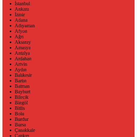
İstanbul
Ankara
İzmir
Adana
Adıyaman
Afyon
Ağrı
Aksaray
Amasya
Antalya
Ardahan
Artvin
Aydın
Balıkesir
Bartın
Batman
Bayburt
Bilecik
Bingöl
Bitlis
Bolu
Burdur
Bursa
Çanakkale
Çankırı