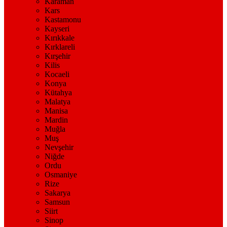
Karaman
Kars
Kastamonu
Kayseri
Kırıkkale
Kırklareli
Kırşehir
Kilis
Kocaeli
Konya
Kütahya
Malatya
Manisa
Mardin
Muğla
Muş
Nevşehir
Niğde
Ordu
Osmaniye
Rize
Sakarya
Samsun
Siirt
Sinop