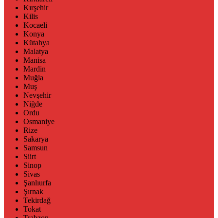
Kırşehir
Kilis
Kocaeli
Konya
Kütahya
Malatya
Manisa
Mardin
Muğla
Muş
Nevşehir
Niğde
Ordu
Osmaniye
Rize
Sakarya
Samsun
Siirt
Sinop
Sivas
Şanlıurfa
Şırnak
Tekirdağ
Tokat
Trabzon