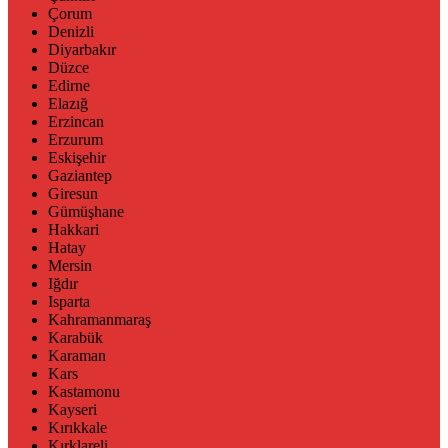
Çorum
Denizli
Diyarbakır
Düzce
Edirne
Elazığ
Erzincan
Erzurum
Eskişehir
Gaziantep
Giresun
Gümüşhane
Hakkari
Hatay
Mersin
Iğdır
Isparta
Kahramanmaraş
Karabük
Karaman
Kars
Kastamonu
Kayseri
Kırıkkale
Kırklareli