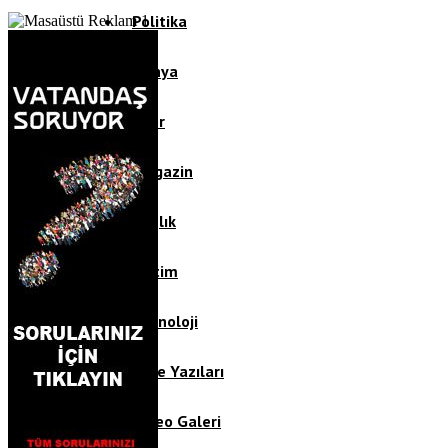
Politika
Dünya
Spor
Magazin
Sağlık
Eğitim
Teknoloji
Köşe Yazıları
Video Galeri