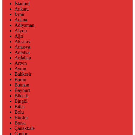
İstanbul
Ankara
İzmir
Adana
Adıyaman
Afyon
Ağrı
Aksaray
Amasya
Antalya
Ardahan
Artvin
Aydın
Balıkesir
Bartın
Batman
Bayburt
Bilecik
Bingöl
Bitlis
Bolu
Burdur
Bursa
Çanakkale
Çankırı