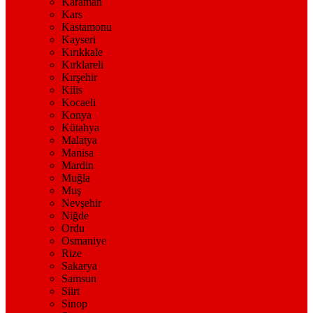
Karaman
Kars
Kastamonu
Kayseri
Kırıkkale
Kırklareli
Kırşehir
Kilis
Kocaeli
Konya
Kütahya
Malatya
Manisa
Mardin
Muğla
Muş
Nevşehir
Niğde
Ordu
Osmaniye
Rize
Sakarya
Samsun
Siirt
Sinop