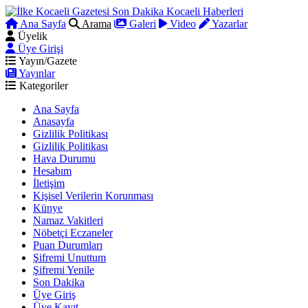
Ana Sayfa
Arama
Galeri
Video
Yazarlar
Üyelik
Üye Girişi
Yayın/Gazete
Yayınlar
Kategoriler
Ana Sayfa
Anasayfa
Gizlilik Politikası
Gizlilik Politikası
Hava Durumu
Hesabım
İletişim
Kişisel Verilerin Korunması
Künye
Namaz Vakitleri
Nöbetçi Eczaneler
Puan Durumları
Şifremi Unuttum
Şifremi Yenile
Son Dakika
Üye Giriş
Üye Kayıt