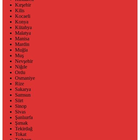
Kırşehir
Kilis
Kocaeli
Konya
Kütahya
Malatya
Manisa
Mardin
Muğla
Muş
Nevşehir
Niğde
Ordu
Osmaniye
Rize
Sakarya
Samsun
Siirt
Sinop
Sivas
Şanlıurfa
Şırnak
Tekirdağ
Tokat
Trabzon