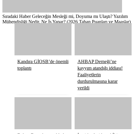
Sıradaki Haber
Geleceğin Mesleği mi, Doyuma mı Ulaştı? Yazılım
Mühendisliği Nedir, Ne İş Yapar? (2026 Taban Puanları ve Maaşlar)
Kandıra GİOSB’de önemli
AHBAP Derneği’ne
toplantı
kayyım atandığı iddiası!
Faaliyetlerin
durdurulmasına karar
verildi