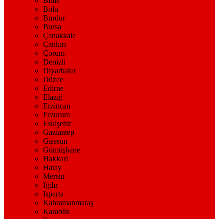
Bitlis
Bolu
Burdur
Bursa
Çanakkale
Çankırı
Çorum
Denizli
Diyarbakır
Düzce
Edirne
Elazığ
Erzincan
Erzurum
Eskişehir
Gaziantep
Giresun
Gümüşhane
Hakkari
Hatay
Mersin
Iğdır
Isparta
Kahramanmaraş
Karabük