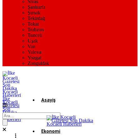
Sivas
Şanlıurfa
Şırnak
Tekirdağ
Tokat
Trabzon
Tunceli
Uşak
Van
Yalova
Yozgat
Zonguldak
İlke
Asayiş
Kocaeli
Gazetesi
Son
Dakika
Gündem
Kocaeli
Haberleri
Ekonomi