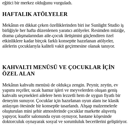
eğitici bir merkez olduğunu vurguladı.
HAFTALIK ATÖLYELER
Mekânın en dikkat çeken özelliklerinden biri ise Sunlight Studio iş
birliğiyle her hafta düzenlenen yaratıcı atölyeler. Resimden müziğe,
drama çalışmalarından aile-çocuk iletişimini güçlendiren özel
etkinliklere kadar birçok farklı konseptte hazırlanan atölyeler,
ailelerin çocuklarıyla kaliteli vakit geçirmesine olanak tanıyor.
KAHVALTI MENÜSÜ VE ÇOCUKLAR İÇİN
ÖZEL ALAN
Mekânın kahvaltı menüsü de oldukça zengin. Peynir, zeytin, ev
yapımı reçeller, sıcak hamur işleri ve meyvelerden oluşan geniş
kahvaltı seçenekleri ailelere hem lezzetli hem de uygun fiyatlı bir
deneyim sunuyor. Çocuklar için hazırlanan oyun alanı ise klasik
anlayışın ötesinde bir konseptle tasarlandı. Ahşap malzemelerle
oluşturulan mini şehir atmosferinde çocuklar markette alışveriş
yapıyor, kuaför salonunda oyun oynuyor, hastane köşesinde
doktorculuk oynayarak sosyal ve sorumluluk becerilerini geliştiriyor.