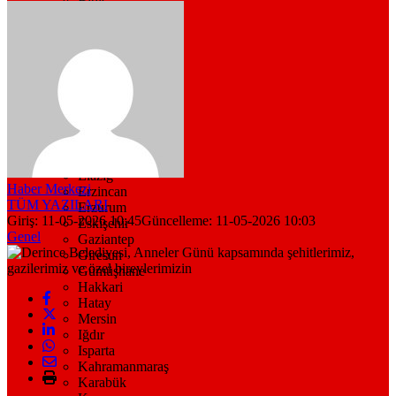
Bitlis
Bolu
Burdur
Bursa
Çanakkale
Çankırı
Çorum
Denizli
Diyarbakır
Düzce
Edirne
Elazığ
Haber Merkezi
Erzincan
TÜM YAZILARI
Erzurum
Giriş: 11-05-2026 10:45
Güncelleme: 11-05-2026 10:03
Eskişehir
Genel
Gaziantep
Giresun
Gümüşhane
Hakkari
Hatay
Mersin
Iğdır
Isparta
Kahramanmaraş
Karabük