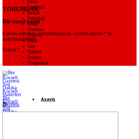
Sivas
Şanlıurfa
YORUMLAR
Şırnak
Tekirdağ
Bir yanıt yazın
Tokat
Trabzon
E-posta adresiniz yayınlanmayacak.
Gerekli alanlar
*
ile
Tunceli
işaretlenmişlerdir
Uşak
Van
Yorum
*
Yalova
Yozgat
Zonguldak
İlke
Asayiş
Kocaeli
Gazetesi
Son
Dakika
Gündem
Kocaeli
Haberleri
Ekonomi