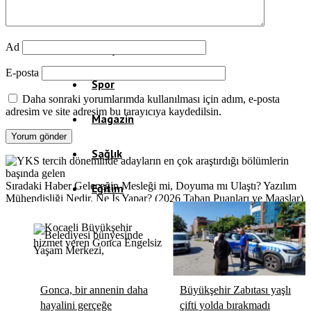
Politika
Ad
Dünya
E-posta
Spor
Daha sonraki yorumlarımda kullanılması için adım, e-posta
adresim ve site adresim bu tarayıcıya kaydedilsin.
Magazin
Sağlık
Sıradaki Haber
Geleceğin Mesleği mi, Doyuma mı Ulaştı? Yazılım
Eğitim
Mühendisliği Nedir, Ne İş Yapar? (2026 Taban Puanları ve Maaşlar)
Teknoloji
Köşe Yazıları
Gonca, bir annenin daha
Büyükşehir Zabıtası yaşlı
Video Galeri
hayalini gerçeğe
çifti yolda bırakmadı