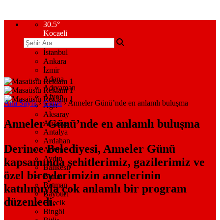
30.5
°
Kocaeli
İstanbul
Ankara
İzmir
Adana
Adıyaman
Afyon
Ana Sayfa
›
Genel
›
Anneler Günü’nde en anlamlı buluşma
Ağrı
Aksaray
Anneler Günü’nde en anlamlı buluşma
Amasya
Antalya
Ardahan
Derince Belediyesi, Anneler Günü
Artvin
Aydın
kapsamında şehitlerimiz, gazilerimiz ve
Balıkesir
özel bireylerimizin annelerinin
Bartın
Batman
katılımıyla çok anlamlı bir program
Bayburt
düzenledi.
Bilecik
Bingöl