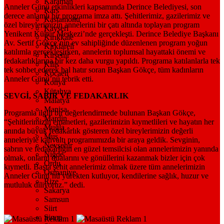
Karaman
Anneler Günü etkinlikleri kapsamında Derince Belediyesi, son
Kars
derece anlamlı bir programa imza attı. Şehitlerimiz, gazilerimiz ve
Kastamonu
özel bireylerimizin annelerini bir çatı altında toplayan program
Kayseri
Yenikent Kültür Merkezi’nde gerçekleşti. Derince Belediye Başkanı
Kırıkkale
Av. Sertif Gökçe’nin ev sahipliğinde düzenlenen program yoğun
Kırklareli
katılımla gerçekleşirken, annelerin toplumsal hayattaki önemi ve
Kırşehir
fedakarlıklarına bir kez daha vurgu yapıldı. Programa katılanlarla tek
Kilis
tek sohbet ederek hal hatır soran Başkan Gökçe, tüm kadınların
Kocaeli
Anneler Günü’nü tebrik etti.
Konya
Kütahya
SEVGİ, SABIR VE FEDAKARLIK
Malatya
Manisa
Programla ilgili bir değerlendirmede bulunan Başkan Gökçe,
Mardin
“Şehitlerimizin emanetleri, gazilerimizin kıymetlileri ve hayatın her
Muğla
anında büyük fedakârlık gösteren özel bireylerimizin değerli
Muş
anneleriyle kahvaltı programımızda bir araya geldik. Sevginin,
Nevşehir
sabrın ve fedakârlığın en güzel temsilcisi olan annelerimizin yanında
Niğde
olmak, onların dualarını ve gönüllerini kazanmak bizler için çok
Ordu
kıymetli. Başta şehit annelerimiz olmak üzere tüm annelerimizin
Osmaniye
Anneler Günü’nü yürekten kutluyor, kendilerine sağlık, huzur ve
Rize
mutluluk diliyoruz.” dedi.
Sakarya
Samsun
Siirt
Sinop