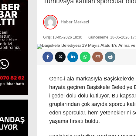
Turnuvaya katılan sporcular oldu
Haber Merkezi
Giriş: 18-05-2026 18:30
Güncelleme: 18-05-2026 17
Genc-i ala markasıyla Başiskele’de 
hayata geçiren Başiskele Belediye 
ilçedel dolu dolu kutluyor. Bu kapsa
gruplarından çok sayıda sporcu kat
eden sporcular, hem yeteneklerini
yaşama fırsatı buldu.