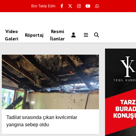
Bizi Takip Edin
Video
Resmi
Röportaj
Galeri
İlanlar
Tadilat sırasında çıkan kıvılcımlar
yangına sebep oldu