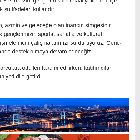
sin Özlü, gençlerin sportif faaliyetlerle iç içe
şu ifadeleri kullandı:
, azmin ve geleceğe olan inancın simgesidir.
k gençlerimizin sporla, sanatla ve kültürel
etişmeleri için çalışmalarımızı sürdürüyoruz. Genc-i
landa destek olmaya devam edeceğiz.”
ulara ödülleri takdim edilirken, katılımcılar
eti dile getirdi.