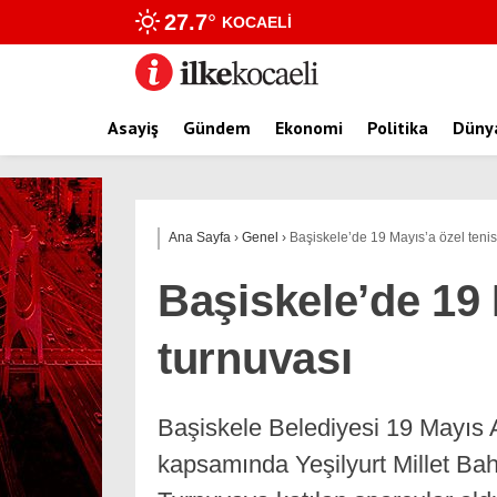
27.7
°
KOCAELI
Asayiş
Gündem
Ekonomi
Politika
Düny
Ana Sayfa
›
Genel
›
Başiskele’de 19 Mayıs’a özel tenis
Başiskele’de 19 
turnuvası
Başiskele Belediyesi 19 Mayıs 
kapsamında Yeşilyurt Millet Bah