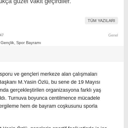
kça güzel vakit geçirdiler.
TÜM YAZILARI
:47
Genel
sporu ve gençleri merkeze alan çalışmaları
Başkanı M.Yasin Özlü, bu sene de 19 Mayısı
mda gerçekleştirilen organizasyona farklı yaş
ıldı. Turnuva boyunca centilmence mücadele
 sergileme hem de bayram coşkusunu sporla