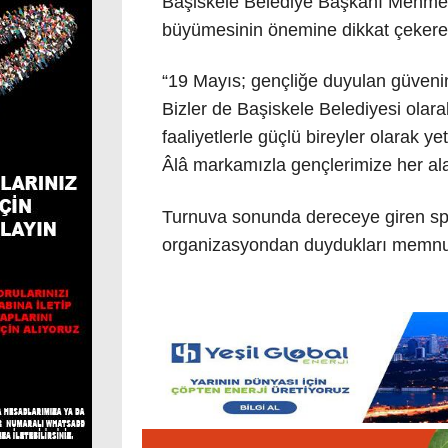
Başiskele Belediye Başkanı Mehmet Ya
büyümesinin önemine dikkat çekerek 
“19 Mayıs; gençliğe duyulan güvenin
Bizler de Başiskele Belediyesi olara
faaliyetlerle güçlü bireyler olarak y
Âlâ markamızla gençlerimize her a
Turnuva sonunda dereceye giren sporc
organizasyondan duydukları memnuniy