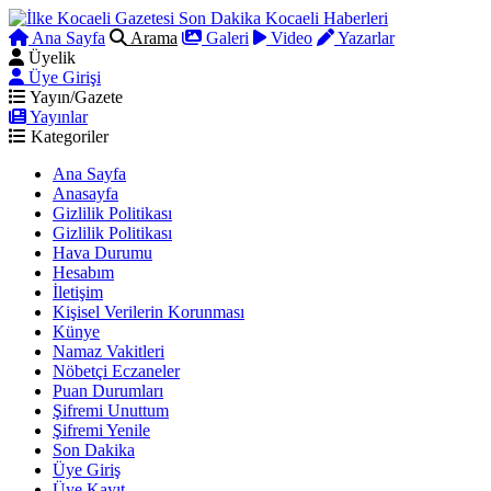
Ana Sayfa
Arama
Galeri
Video
Yazarlar
Üyelik
Üye Girişi
Yayın/Gazete
Yayınlar
Kategoriler
Ana Sayfa
Anasayfa
Gizlilik Politikası
Gizlilik Politikası
Hava Durumu
Hesabım
İletişim
Kişisel Verilerin Korunması
Künye
Namaz Vakitleri
Nöbetçi Eczaneler
Puan Durumları
Şifremi Unuttum
Şifremi Yenile
Son Dakika
Üye Giriş
Üye Kayıt