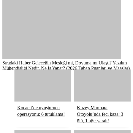
Sıradaki Haber
Geleceğin Mesleği mi, Doyuma mı Ulaştı? Yazılım
Mühendisliği Nedir, Ne İş Yapar? (2026 Taban Puanları ve Maaşlar)
Kocaeli’de uyuşturucu
Kuzey Marmara
operasyonu: 6 tutuklama!
Otoyolu’nda feci kaza: 3
ölü, 1 ağır yaralı!