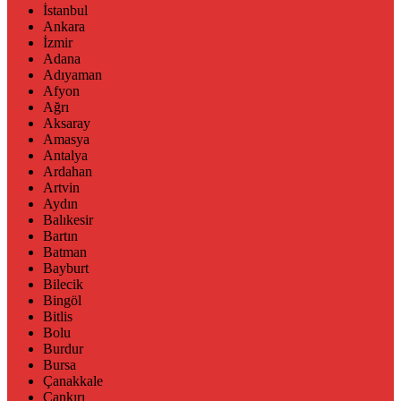
İstanbul
Ankara
İzmir
Adana
Adıyaman
Afyon
Ağrı
Aksaray
Amasya
Antalya
Ardahan
Artvin
Aydın
Balıkesir
Bartın
Batman
Bayburt
Bilecik
Bingöl
Bitlis
Bolu
Burdur
Bursa
Çanakkale
Çankırı