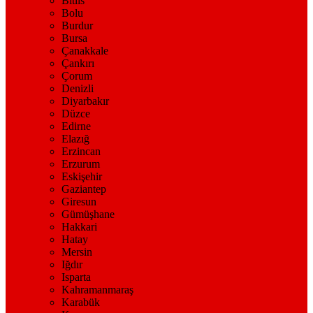
Bitlis
Bolu
Burdur
Bursa
Çanakkale
Çankırı
Çorum
Denizli
Diyarbakır
Düzce
Edirne
Elazığ
Erzincan
Erzurum
Eskişehir
Gaziantep
Giresun
Gümüşhane
Hakkari
Hatay
Mersin
Iğdır
Isparta
Kahramanmaraş
Karabük