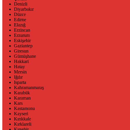
Denizli
Diyarbakır
Düzce
Edirne
Elazığ
Erzincan
Erzurum
Eskişehir
Gaziantep
Giresun
Gümüşhane
Hakkari
Hatay
Mersin
Iğdır
Isparta
Kahramanmaraş
Karabük
Karaman
Kars
Kastamonu
Kayseri
Kırıkkale
Kırklareli
Kırşehir