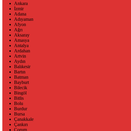
Ankara
İzmir
Adana
Adıyaman
Afyon
Ağrı
Aksaray
Amasya
Antalya
Ardahan
Artvin
Aydın
Balıkesir
Bartın
Batman
Bayburt
Bilecik
Bingöl
Bitlis
Bolu
Burdur
Bursa
Çanakkale
Çankırı
Çorum