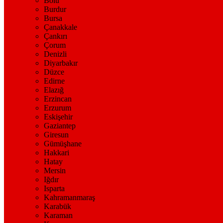
Bolu
Burdur
Bursa
Çanakkale
Çankırı
Çorum
Denizli
Diyarbakır
Düzce
Edirne
Elazığ
Erzincan
Erzurum
Eskişehir
Gaziantep
Giresun
Gümüşhane
Hakkari
Hatay
Mersin
Iğdır
Isparta
Kahramanmaraş
Karabük
Karaman