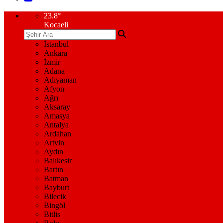
23.8
°
Kocaeli
İstanbul
Ankara
İzmir
Adana
Adıyaman
Afyon
Ağrı
Aksaray
Amasya
Antalya
Ardahan
Artvin
Aydın
Balıkesir
Bartın
Batman
Bayburt
Bilecik
Bingöl
Bitlis