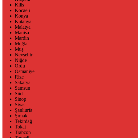
Kilis
Kocaeli
Konya
Kütahya
Malatya
Manisa
Mardin
Muğla
Muş
Nevşehir
Niğde
Ordu
Osmaniye
Rize
Sakarya
Samsun
Siirt
Sinop
Sivas
Şanlıurfa
Şırnak
Tekirdağ
Tokat
Trabzon
Tunceli