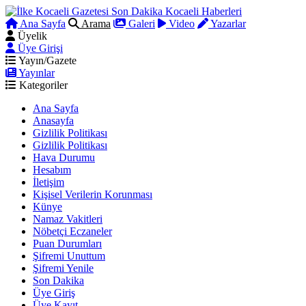
Ana Sayfa
Arama
Galeri
Video
Yazarlar
Üyelik
Üye Girişi
Yayın/Gazete
Yayınlar
Kategoriler
Ana Sayfa
Anasayfa
Gizlilik Politikası
Gizlilik Politikası
Hava Durumu
Hesabım
İletişim
Kişisel Verilerin Korunması
Künye
Namaz Vakitleri
Nöbetçi Eczaneler
Puan Durumları
Şifremi Unuttum
Şifremi Yenile
Son Dakika
Üye Giriş
Üye Kayıt