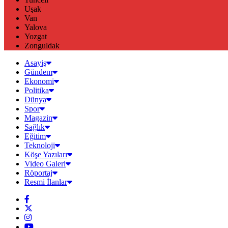
Uşak
Van
Yalova
Yozgat
Zonguldak
Asayiş
Gündem
Ekonomi
Politika
Dünya
Spor
Magazin
Sağlık
Eğitim
Teknoloji
Köşe Yazıları
Video Galeri
Röportaj
Resmi İlanlar