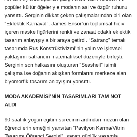
popüler kültür öğeleriyle modanın asi ve özgür ruhunu
yansıttı. Serginin dikkat çeken çalışmalarından biri olan
“Eklektik Karnaval”, James Ensor’un toplumsal hiciv
içeren maske figürlerini renkli ve zanaat odaklı eklektik
tasarım anlayışıyla bir araya getirdi. “Satranç” temalı
tasarımda Rus Konstrüktivizmi’nin yalın ve işlevsel
yaklaşımı satrancın matematiksel düzeniyle birleşti.
Serginin son halkasını oluşturan “Seashell” isimli
çalışma ise doğanın akışkan formlarını merkeze alan
biyomorfik tasarım anlayışını yansıttı.
MODA AKADEMİSİ’NİN TASARIMLARI TAM NOT
ALDI
90 saatlik yoğun eğitim sürecinin ardından mezun olan
öğrencilerin emeğini yansıtan “Pavilyon Karma/Vitrin
Tasarımı Öğrenci Sergisi”, sanatı günlük yaşamla