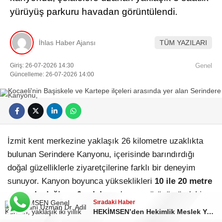
yürüyüş parkuru havadan görüntülendi.
İhlas Haber Ajansı
TÜM YAZILARI
Giriş: 26-07-2026 14:30
Genel
Güncelleme: 26-07-2026 14:00
İzmit kent merkezine yaklaşık 26 kilometre uzaklıkta
bulunan Serindere Kanyonu, içerisinde barındırdığı
doğal güzelliklerle ziyaretçilerine farklı bir deneyim
sunuyor. Kanyon boyunca yükseklikleri
10 ile 20 metre
arasında değişen 6 şelale
ve havuz görünümündeki
Sıradaki Haber
çok sayıda doğal gölet yer alıyor. Suyun ve yeşilin
HEKİMSEN’den Hekimlik Meslek Yasası çağrısı
birleştiği manzaralar, bölgeyi özellikle doğa yürüyüşü ve