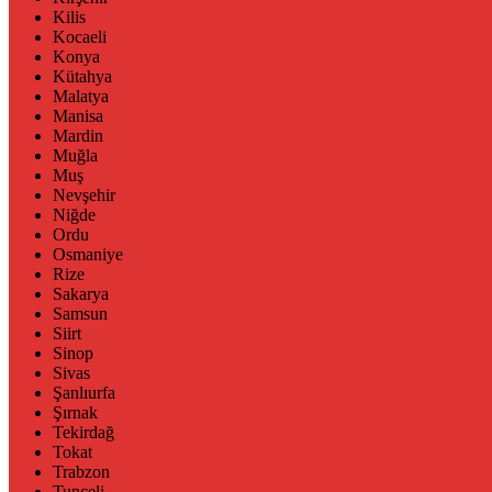
Kilis
Kocaeli
Konya
Kütahya
Malatya
Manisa
Mardin
Muğla
Muş
Nevşehir
Niğde
Ordu
Osmaniye
Rize
Sakarya
Samsun
Siirt
Sinop
Sivas
Şanlıurfa
Şırnak
Tekirdağ
Tokat
Trabzon
Tunceli