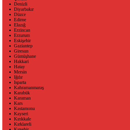
Denizli
Diyarbakır
Düzce
Edirne
Elazığ
Erzincan
Erzurum
Eskişehir
Gaziantep
Giresun
Gümüşhane
Hakkari
Hatay
Mersin
Iğdır
Isparta
Kahramanmaraş
Karabük
Karaman
Kars
Kastamonu
Kayseri
Kırıkkale
Kırklareli
Kırşehir