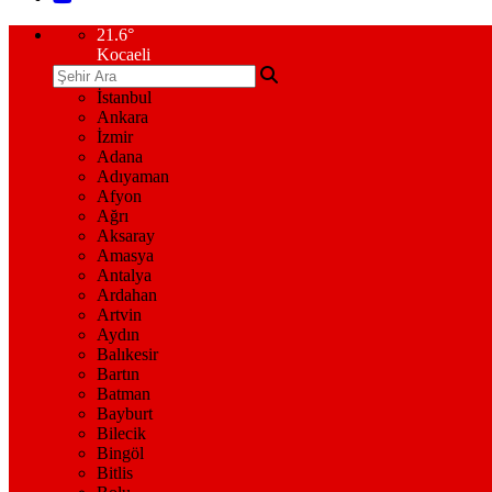
21.6
°
Kocaeli
İstanbul
Ankara
İzmir
Adana
Adıyaman
Afyon
Ağrı
Aksaray
Amasya
Antalya
Ardahan
Artvin
Aydın
Balıkesir
Bartın
Batman
Bayburt
Bilecik
Bingöl
Bitlis