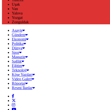
Uşak
Van
Yalova
Yozgat
Zonguldak
Asayiş
Gündem
Ekonomi
Politika
Dünya
Spor
Magazin
Sağlık
Eğitim
Teknoloji
Köşe Yazıları
Video Galeri
Röportaj
Resmi İlanlar