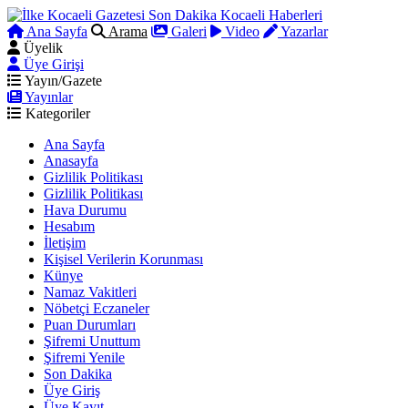
Ana Sayfa
Arama
Galeri
Video
Yazarlar
Üyelik
Üye Girişi
Yayın/Gazete
Yayınlar
Kategoriler
Ana Sayfa
Anasayfa
Gizlilik Politikası
Gizlilik Politikası
Hava Durumu
Hesabım
İletişim
Kişisel Verilerin Korunması
Künye
Namaz Vakitleri
Nöbetçi Eczaneler
Puan Durumları
Şifremi Unuttum
Şifremi Yenile
Son Dakika
Üye Giriş
Üye Kayıt