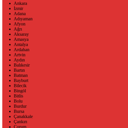
Ankara
İzmir
Adana
Adıyaman
Afyon
Ağrı
Aksaray
Amasya
Antalya
Ardahan
Artvin
Aydın
Balıkesir
Bartın
Batman
Bayburt
Bilecik
Bingöl
Bitlis
Bolu
Burdur
Bursa
Çanakkale
Çankırı
Çorum