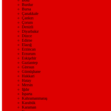
Bolu
Burdur
Bursa
Çanakkale
Çankırı
Çorum
Denizli
Diyarbakır
Düzce
Edirne
Elazığ
Erzincan
Erzurum
Eskişehir
Gaziantep
Giresun
Gümüşhane
Hakkari
Hatay
Mersin
Iğdır
Isparta
Kahramanmaraş
Karabük
Karaman