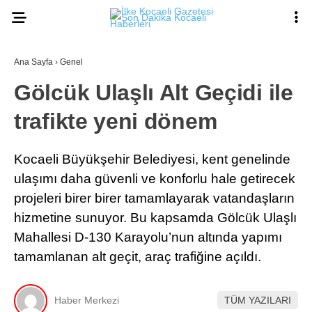
23.4
°
KOCAELI
Ana Sayfa
›
Genel
Gölcük Ulaşlı Alt Geçidi ile
trafikte yeni dönem
ASAYIŞ
GÜNDEM
Kocaeli Büyükşehir Belediyesi, kent genelinde
EKONOMI
ulaşımı daha güvenli ve konforlu hale getirecek
projeleri birer birer tamamlayarak vatandaşların
POLITIKA
Ana Sayfa
hizmetine sunuyor. Bu kapsamda Gölcük Ulaşlı
Anasayfa
DÜNYA
Mahallesi D-130 Karayolu’nun altında yapımı
Gizlilik Politikası
Gizlilik Politikası
SPOR
tamamlanan alt geçit, araç trafiğine açıldı.
Hava Durumu
Hesabım
MAGAZIN
İletişim
Haber Merkezi
TÜM YAZILARI
Kişisel Verilerin Korunması
SAĞLIK