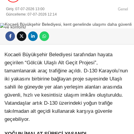
Künye
Giriş: 07-07-2026 13:00
Genel
EĞITIM
Namaz Vakitleri
Güncelleme: 07-07-2026 12:14
Nöbetçi Eczaneler
TEKNOLOJI
Puan Durumları
Şifremi Unuttum
KÖŞE YAZILARI
Şifremi Yenile
Son Dakika
VIDEO GALERI
Üye Giriş
Kocaeli Büyükşehir Belediyesi tarafından hayata
Üye Kayıt
RÖPORTAJ
Üye Onay
geçirilen “Gölcük Ulaşlı Alt Geçit Projesi”,
Yayınlar
tamamlanarak araç trafiğine açıldı. D-130 Karayolu’nun
RESMI İLANLAR
Yazarlar
iki yakasını birbirine bağlayan proje sayesinde Ulaşlı
Yazı Düzenle
sahili ile güneyde yer alan yerleşim alanları arasında
Yazı Gönder
Yazılarım
güvenli, hızlı ve kesintisiz ulaşım imkânı oluşturuldu.
Yorumlarım
Vatandaşlar artık D-130 üzerindeki yoğun trafiğe
takılmadan alt geçidi kullanarak karşıya güvenle
geçebiliyor.
YOĞUN İMALAT SÜRECİ YAŞANDI