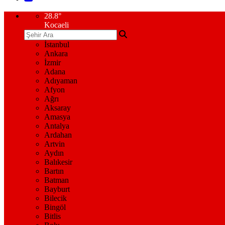
28.8
°
Kocaeli
İstanbul
Ankara
İzmir
Adana
Adıyaman
Afyon
Ağrı
Aksaray
Amasya
Antalya
Ardahan
Artvin
Aydın
Balıkesir
Bartın
Batman
Bayburt
Bilecik
Bingöl
Bitlis