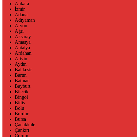
Ankara
İzmir
Adana
Adıyaman
Afyon
Ağrı
Aksaray
Amasya
Antalya
Ardahan
Artvin
Aydın
Balıkesir
Bartın
Batman
Bayburt
Bilecik
Bingöl
Bitlis
Bolu
Burdur
Bursa
Çanakkale
Çankırı
Çorum