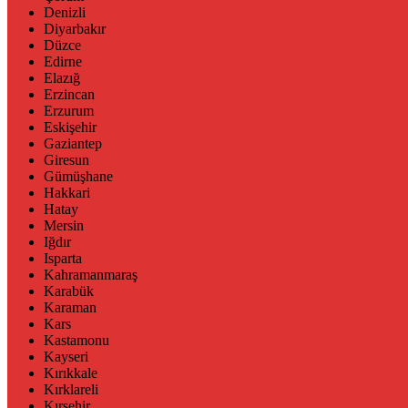
Denizli
Diyarbakır
Düzce
Edirne
Elazığ
Erzincan
Erzurum
Eskişehir
Gaziantep
Giresun
Gümüşhane
Hakkari
Hatay
Mersin
Iğdır
Isparta
Kahramanmaraş
Karabük
Karaman
Kars
Kastamonu
Kayseri
Kırıkkale
Kırklareli
Kırşehir