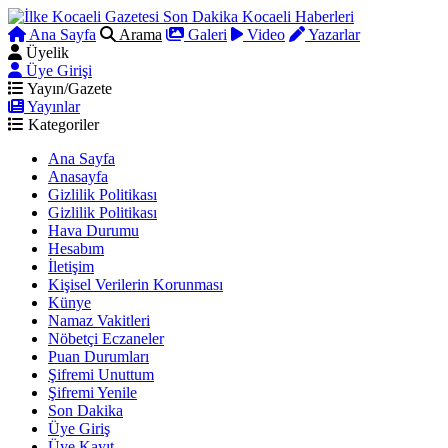
Ana Sayfa
Arama
Galeri
Video
Yazarlar
Üyelik
Üye Girişi
Yayın/Gazete
Yayınlar
Kategoriler
Ana Sayfa
Anasayfa
Gizlilik Politikası
Gizlilik Politikası
Hava Durumu
Hesabım
İletişim
Kişisel Verilerin Korunması
Künye
Namaz Vakitleri
Nöbetçi Eczaneler
Puan Durumları
Şifremi Unuttum
Şifremi Yenile
Son Dakika
Üye Giriş
Üye Kayıt