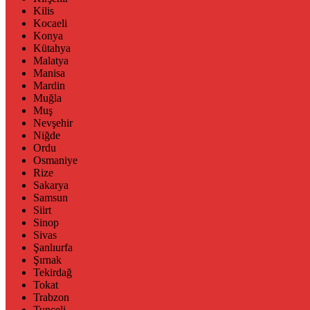
Kilis
Kocaeli
Konya
Kütahya
Malatya
Manisa
Mardin
Muğla
Muş
Nevşehir
Niğde
Ordu
Osmaniye
Rize
Sakarya
Samsun
Siirt
Sinop
Sivas
Şanlıurfa
Şırnak
Tekirdağ
Tokat
Trabzon
Tunceli