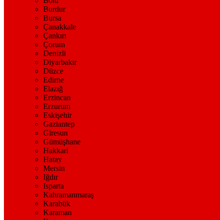
Bolu
Burdur
Bursa
Çanakkale
Çankırı
Çorum
Denizli
Diyarbakır
Düzce
Edirne
Elazığ
Erzincan
Erzurum
Eskişehir
Gaziantep
Giresun
Gümüşhane
Hakkari
Hatay
Mersin
Iğdır
Isparta
Kahramanmaraş
Karabük
Karaman