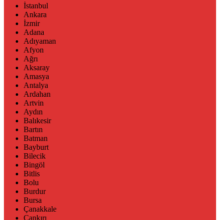
İstanbul
Ankara
İzmir
Adana
Adıyaman
Afyon
Ağrı
Aksaray
Amasya
Antalya
Ardahan
Artvin
Aydın
Balıkesir
Bartın
Batman
Bayburt
Bilecik
Bingöl
Bitlis
Bolu
Burdur
Bursa
Çanakkale
Çankırı