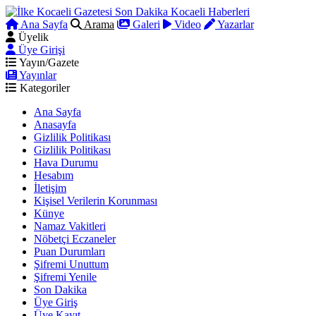
Ana Sayfa
Arama
Galeri
Video
Yazarlar
Üyelik
Üye Girişi
Yayın/Gazete
Yayınlar
Kategoriler
Ana Sayfa
Anasayfa
Gizlilik Politikası
Gizlilik Politikası
Hava Durumu
Hesabım
İletişim
Kişisel Verilerin Korunması
Künye
Namaz Vakitleri
Nöbetçi Eczaneler
Puan Durumları
Şifremi Unuttum
Şifremi Yenile
Son Dakika
Üye Giriş
Üye Kayıt