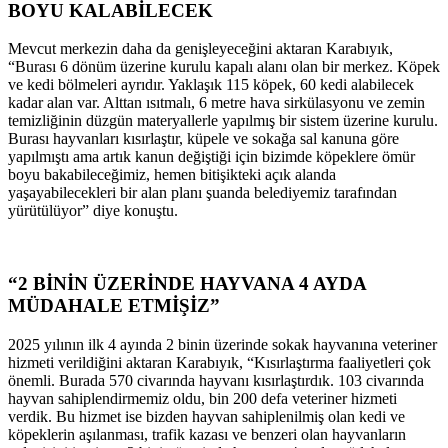
BOYU KALABİLECEK
Mevcut merkezin daha da genişleyeceğini aktaran Karabıyık,
“Burası 6 dönüm üzerine kurulu kapalı alanı olan bir merkez. Köpek
ve kedi bölmeleri ayrıdır. Yaklaşık 115 köpek, 60 kedi alabilecek
kadar alan var. Alttan ısıtmalı, 6 metre hava sirkülasyonu ve zemin
temizliğinin düzgün materyallerle yapılmış bir sistem üzerine kurulu.
Burası hayvanları kısırlaştır, küpele ve sokağa sal kanuna göre
yapılmıştı ama artık kanun değiştiği için bizimde köpeklere ömür
boyu bakabileceğimiz, hemen bitişikteki açık alanda
yaşayabilecekleri bir alan planı şuanda belediyemiz tarafından
yürütülüyor” diye konuştu.
“2 BİNİN ÜZERİNDE HAYVANA 4 AYDA
MÜDAHALE ETMİŞİZ”
2025 yılının ilk 4 ayında 2 binin üzerinde sokak hayvanına veteriner
hizmeti verildiğini aktaran Karabıyık, “Kısırlaştırma faaliyetleri çok
önemli. Burada 570 civarında hayvanı kısırlaştırdık. 103 civarında
hayvan sahiplendirmemiz oldu, bin 200 defa veteriner hizmeti
verdik. Bu hizmet ise bizden hayvan sahiplenilmiş olan kedi ve
köpeklerin aşılanması, trafik kazası ve benzeri olan hayvanların