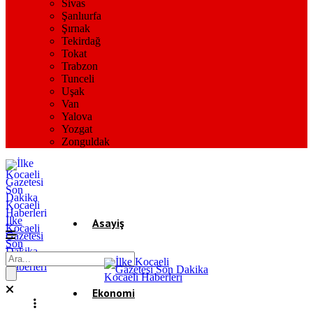
Sivas
Şanlıurfa
Şırnak
Tekirdağ
Tokat
Trabzon
Tunceli
Uşak
Van
Yalova
Yozgat
Zonguldak
İlke
Asayiş
Kocaeli
Gazetesi
Son
Dakika
Gündem
Kocaeli
Haberleri
Ekonomi