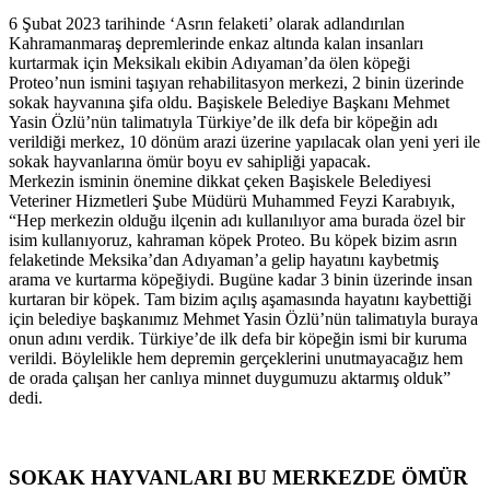
6 Şubat 2023 tarihinde ‘Asrın felaketi’ olarak adlandırılan
Kahramanmaraş depremlerinde enkaz altında kalan insanları
kurtarmak için Meksikalı ekibin Adıyaman’da ölen köpeği
Proteo’nun ismini taşıyan rehabilitasyon merkezi, 2 binin üzerinde
sokak hayvanına şifa oldu. Başiskele Belediye Başkanı Mehmet
Yasin Özlü’nün talimatıyla Türkiye’de ilk defa bir köpeğin adı
verildiği merkez, 10 dönüm arazi üzerine yapılacak olan yeni yeri ile
sokak hayvanlarına ömür boyu ev sahipliği yapacak.
Merkezin isminin önemine dikkat çeken Başiskele Belediyesi
Veteriner Hizmetleri Şube Müdürü Muhammed Feyzi Karabıyık,
“Hep merkezin olduğu ilçenin adı kullanılıyor ama burada özel bir
isim kullanıyoruz, kahraman köpek Proteo. Bu köpek bizim asrın
felaketinde Meksika’dan Adıyaman’a gelip hayatını kaybetmiş
arama ve kurtarma köpeğiydi. Bugüne kadar 3 binin üzerinde insan
kurtaran bir köpek. Tam bizim açılış aşamasında hayatını kaybettiği
için belediye başkanımız Mehmet Yasin Özlü’nün talimatıyla buraya
onun adını verdik. Türkiye’de ilk defa bir köpeğin ismi bir kuruma
verildi. Böylelikle hem depremin gerçeklerini unutmayacağız hem
de orada çalışan her canlıya minnet duygumuzu aktarmış olduk”
dedi.
SOKAK HAYVANLARI BU MERKEZDE ÖMÜR