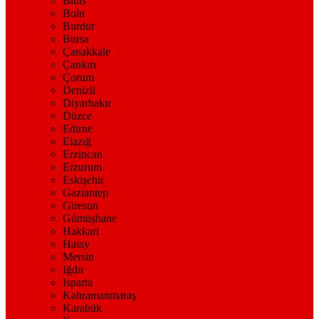
Bitlis
Bolu
Burdur
Bursa
Çanakkale
Çankırı
Çorum
Denizli
Diyarbakır
Düzce
Edirne
Elazığ
Erzincan
Erzurum
Eskişehir
Gaziantep
Giresun
Gümüşhane
Hakkari
Hatay
Mersin
Iğdır
Isparta
Kahramanmaraş
Karabük