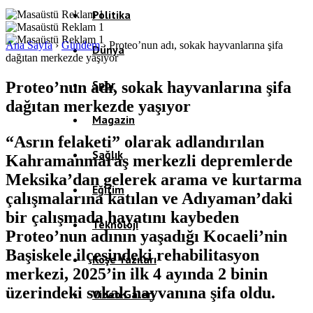
Politika
Ana Sayfa
›
Gündem
›
Proteo’nun adı, sokak hayvanlarına şifa
Dünya
dağıtan merkezde yaşıyor
Spor
Proteo’nun adı, sokak hayvanlarına şifa
dağıtan merkezde yaşıyor
Magazin
“Asrın felaketi” olarak adlandırılan
Sağlık
Kahramanmaraş merkezli depremlerde
Meksika’dan gelerek arama ve kurtarma
Eğitim
çalışmalarına katılan ve Adıyaman’daki
bir çalışmada hayatını kaybeden
Teknoloji
Proteo’nun adının yaşadığı Kocaeli’nin
Başiskele ilçesindeki rehabilitasyon
Köşe Yazıları
merkezi, 2025’in ilk 4 ayında 2 binin
üzerindeki sokak hayvanına şifa oldu.
Video Galeri