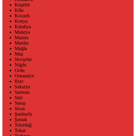
Kırşehir
Kilis
Kocaeli
Konya
Kütahya
Malatya
Manisa
Mardin
Muğla
Muş
Nevşehir
Niğde
Ordu
Osmaniye
Rize
Sakarya
Samsun
Siirt
Sinop
Sivas
Şanlıurfa
Şırnak
Tekirdağ
Tokat
Trabzon