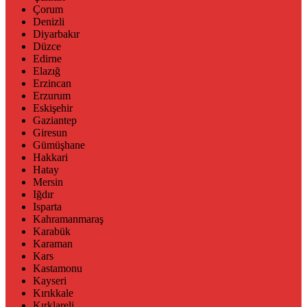
Çorum
Denizli
Diyarbakır
Düzce
Edirne
Elazığ
Erzincan
Erzurum
Eskişehir
Gaziantep
Giresun
Gümüşhane
Hakkari
Hatay
Mersin
Iğdır
Isparta
Kahramanmaraş
Karabük
Karaman
Kars
Kastamonu
Kayseri
Kırıkkale
Kırklareli