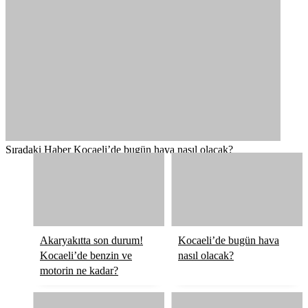
Sıradaki Haber
Kocaeli’de bugün hava nasıl olacak?
Akaryakıtta son durum!
Kocaeli’de bugün hava
Kocaeli’de benzin ve
nasıl olacak?
motorin ne kadar?