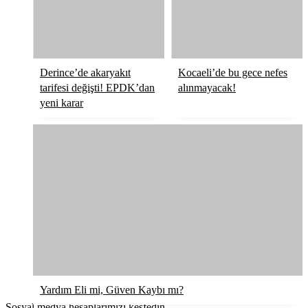
Derince’de akaryakıt
Kocaeli’de bu gece nefes
tarifesi değişti! EPDK’dan
alınmayacak!
yeni karar
Yardım Eli mi, Güven Kaybı mı?
Sosyal medya hesaplarımızı keşfedin