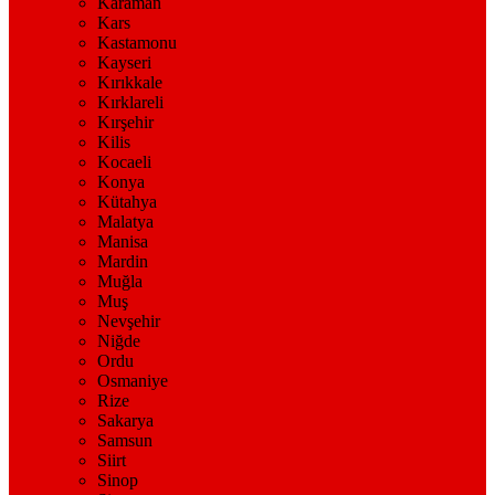
Karaman
Kars
Kastamonu
Kayseri
Kırıkkale
Kırklareli
Kırşehir
Kilis
Kocaeli
Konya
Kütahya
Malatya
Manisa
Mardin
Muğla
Muş
Nevşehir
Niğde
Ordu
Osmaniye
Rize
Sakarya
Samsun
Siirt
Sinop