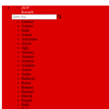
20.9
°
Kocaeli
İstanbul
Ankara
İzmir
Adana
Adıyaman
Afyon
Ağrı
Aksaray
Amasya
Antalya
Ardahan
Artvin
Aydın
Balıkesir
Bartın
Batman
Bayburt
Bilecik
Bingöl
Bitlis