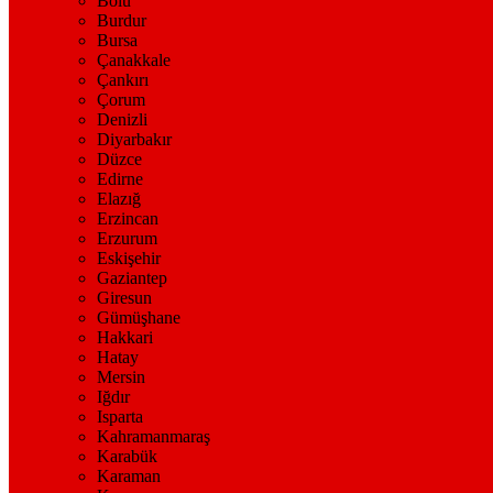
Bolu
Burdur
Bursa
Çanakkale
Çankırı
Çorum
Denizli
Diyarbakır
Düzce
Edirne
Elazığ
Erzincan
Erzurum
Eskişehir
Gaziantep
Giresun
Gümüşhane
Hakkari
Hatay
Mersin
Iğdır
Isparta
Kahramanmaraş
Karabük
Karaman