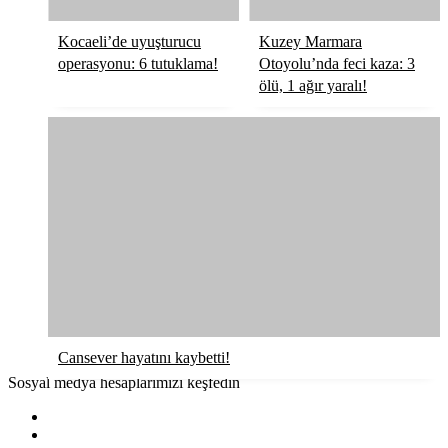
Kocaeli’de uyuşturucu
Kuzey Marmara
operasyonu: 6 tutuklama!
Otoyolu’nda feci kaza: 3
ölü, 1 ağır yaralı!
Cansever hayatını kaybetti!
Sosyal medya hesaplarımızı keşfedin