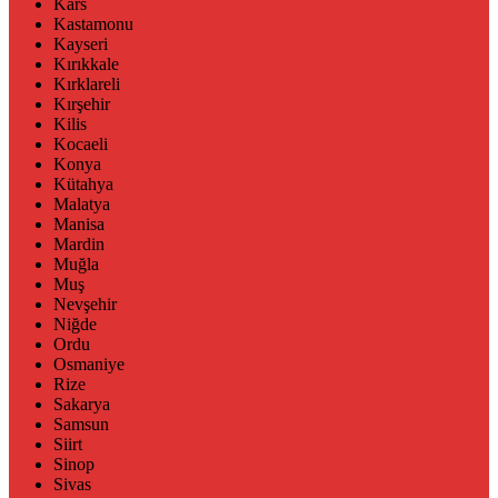
Kars
Kastamonu
Kayseri
Kırıkkale
Kırklareli
Kırşehir
Kilis
Kocaeli
Konya
Kütahya
Malatya
Manisa
Mardin
Muğla
Muş
Nevşehir
Niğde
Ordu
Osmaniye
Rize
Sakarya
Samsun
Siirt
Sinop
Sivas