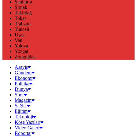
Şanlıurfa
Şırnak
Tekirdağ
Tokat
Trabzon
Tunceli
Uşak
Van
Yalova
Yozgat
Zonguldak
Asayiş
Gündem
Ekonomi
Politika
Dünya
Spor
Magazin
Sağlık
Eğitim
Teknoloji
Köşe Yazıları
Video Galeri
Röportaj