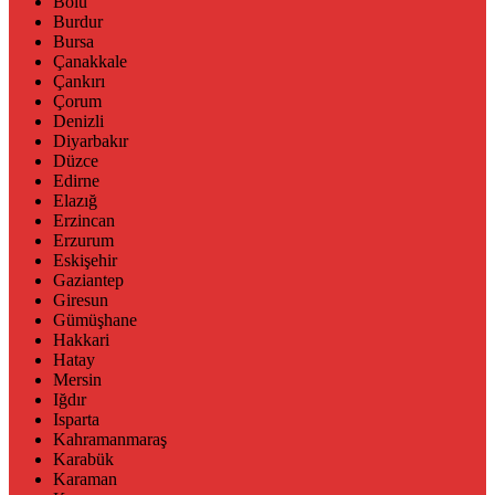
Bolu
Burdur
Bursa
Çanakkale
Çankırı
Çorum
Denizli
Diyarbakır
Düzce
Edirne
Elazığ
Erzincan
Erzurum
Eskişehir
Gaziantep
Giresun
Gümüşhane
Hakkari
Hatay
Mersin
Iğdır
Isparta
Kahramanmaraş
Karabük
Karaman