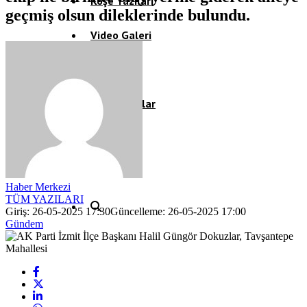
Köşe Yazıları
geçmiş olsun dileklerinde bulundu.
Video Galeri
Röportaj
Resmi İlanlar
Haber Merkezi
TÜM YAZILARI
Giriş: 26-05-2025 17:30
Güncelleme: 26-05-2025 17:00
Gündem