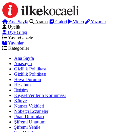
Ana Sayfa
Arama
Galeri
Video
Yazarlar
Üyelik
Üye Girişi
Yayın/Gazete
Yayınlar
Kategoriler
Ana Sayfa
Anasayfa
Gizlilik Politikası
Gizlilik Politikası
Hava Durumu
Hesabım
İletişim
Kişisel Verilerin Korunması
Künye
Namaz Vakitleri
Nöbetçi Eczaneler
Puan Durumları
Şifremi Unuttum
Şifremi Yenile