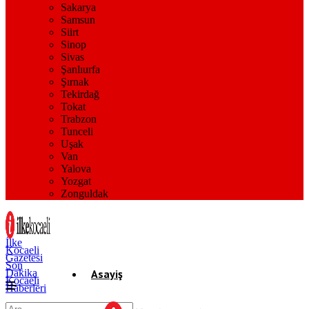
Sakarya
Samsun
Siirt
Sinop
Sivas
Şanlıurfa
Şırnak
Tekirdağ
Tokat
Trabzon
Tunceli
Uşak
Van
Yalova
Yozgat
Zonguldak
İlke
Kocaeli
Gazetesi
Son
Dakika
Asayiş
Kocaeli
Haberleri
Gündem