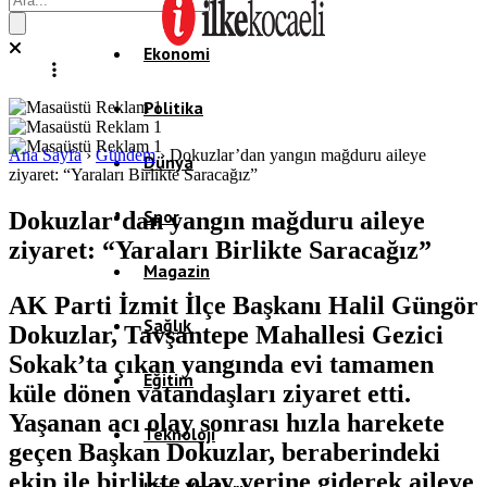
Ekonomi
Politika
Ana Sayfa
›
Gündem
›
Dokuzlar’dan yangın mağduru aileye
Dünya
ziyaret: “Yaraları Birlikte Saracağız”
Spor
Dokuzlar’dan yangın mağduru aileye
ziyaret: “Yaraları Birlikte Saracağız”
Magazin
AK Parti İzmit İlçe Başkanı Halil Güngör
Sağlık
Dokuzlar, Tavşantepe Mahallesi Gezici
Sokak’ta çıkan yangında evi tamamen
Eğitim
küle dönen vatandaşları ziyaret etti.
Yaşanan acı olay sonrası hızla harekete
Teknoloji
geçen Başkan Dokuzlar, beraberindeki
ekip ile birlikte olay yerine giderek aileye