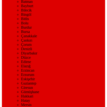
Batman
Bayburt
Bilecik
Bingöl
Bitlis
Bolu
Burdur
Bursa
Çanakkale
Çankırı
Çorum
Denizli
Diyarbakır
Düzce
Edirne
Elazığ
Erzincan
Erzurum
Eskişehir
Gaziantep
Giresun
Gümüşhane
Hakkari
Hatay
Mersin