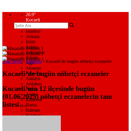
20.9
°
Kocaeli
İstanbul
Ankara
İzmir
Adana
Adıyaman
Afyon
Ana Sayfa
›
Gündem
›
Kocaeli’de bugün nöbetçi eczaneler
Ağrı
Aksaray
Kocaeli’de bugün nöbetçi eczaneler
Amasya
Antalya
Ardahan
Kocaeli’nin 12 ilçesinde bugün
Artvin
Aydın
(01.06.2025) nöbetçi eczanelerin tam
Balıkesir
listesi…
Bartın
Batman
Bayburt
Bilecik
Bingöl