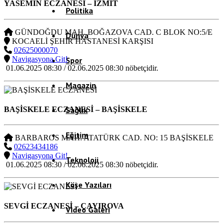
YASEMİN ECZANESİ
– İZMİT
Politika
GÜNDOĞDU MAH. BOĞAZOVA CAD. C BLOK NO:5/E
Dünya
KOCAELİ ŞEHİR HASTANESİ KARŞISI
02625000070
Navigasyona Git!
Spor
01.06.2025 08:30 / 02.06.2025 08:30 nöbetçidir.
Magazin
BAŞİSKELE ECZANESİ
– BAŞİSKELE
Sağlık
Eğitim
BARBAROS MAH. ATATÜRK CAD. NO: 15 BAŞİSKELE
02623434186
Navigasyona Git!
Teknoloji
01.06.2025 08:30 / 02.06.2025 08:30 nöbetçidir.
Köşe Yazıları
SEVGİ ECZANESİ
– ÇAYIROVA
Video Galeri