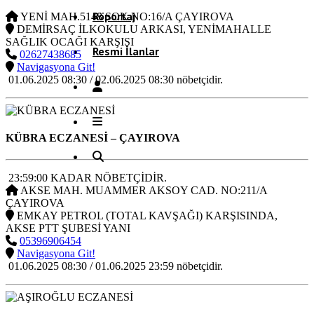
Röportaj
YENİ MAH.5148 SOK.NO:16/A ÇAYIROVA
DEMİRSAÇ İLKOKULU ARKASI, YENİMAHALLE
SAĞLIK OCAĞI KARŞISI
Resmi İlanlar
02627438685
Navigasyona Git!
01.06.2025 08:30 / 02.06.2025 08:30 nöbetçidir.
KÜBRA ECZANESİ
– ÇAYIROVA
23:59:00 KADAR NÖBETÇİDİR.
AKSE MAH. MUAMMER AKSOY CAD. NO:211/A
ÇAYIROVA
EMKAY PETROL (TOTAL KAVŞAĞI) KARŞISINDA,
AKSE PTT ŞUBESİ YANI
05396906454
Navigasyona Git!
01.06.2025 08:30 / 01.06.2025 23:59 nöbetçidir.