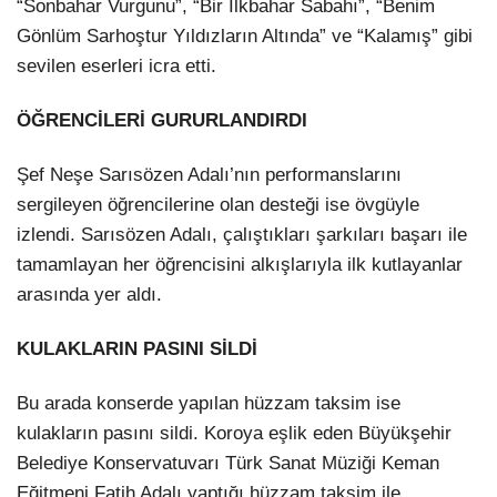
“Sonbahar Vurgunu”, “Bir İlkbahar Sabahı”, “Benim
Gönlüm Sarhoştur Yıldızların Altında” ve “Kalamış” gibi
sevilen eserleri icra etti.
ÖĞRENCİLERİ GURURLANDIRDI
Şef Neşe Sarısözen Adalı’nın performanslarını
sergileyen öğrencilerine olan desteği ise övgüyle
izlendi. Sarısözen Adalı, çalıştıkları şarkıları başarı ile
tamamlayan her öğrencisini alkışlarıyla ilk kutlayanlar
arasında yer aldı.
KULAKLARIN PASINI SİLDİ
Bu arada konserde yapılan hüzzam taksim ise
kulakların pasını sildi. Koroya eşlik eden Büyükşehir
Belediye Konservatuvarı Türk Sanat Müziği Keman
Eğitmeni Fatih Adalı yaptığı hüzzam taksim ile