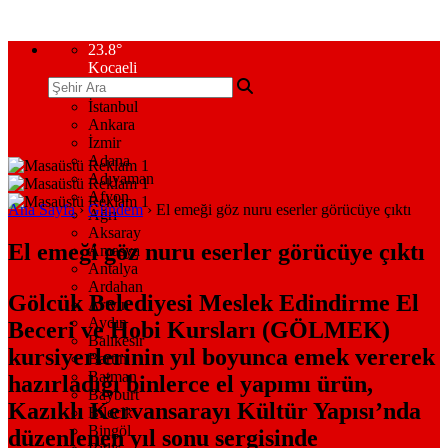
23.8
°
Kocaeli
İstanbul
Ankara
İzmir
Adana
Adıyaman
Afyon
Ana Sayfa
›
Gündem
›
El emeği göz nuru eserler görücüye çıktı
Ağrı
Aksaray
El emeği göz nuru eserler görücüye çıktı
Amasya
Antalya
Ardahan
Gölcük Belediyesi Meslek Edindirme El
Artvin
Aydın
Beceri ve Hobi Kursları (GÖLMEK)
Balıkesir
kursiyerlerinin yıl boyunca emek vererek
Bartın
Batman
hazırladığı binlerce el yapımı ürün,
Bayburt
Kazıklı Kervansarayı Kültür Yapısı’nda
Bilecik
Bingöl
düzenlenen yıl sonu sergisinde