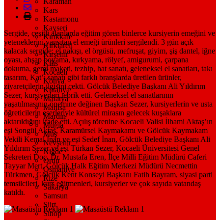
Karaman
Kars
Kastamonu
Kayseri
Sergide, çeşitli alanlarda eğitim gören binlerce kursiyerin emeğini ve
Kırıkkale
yeteneklerini yansıtan el emeği ürünleri sergilendi. 3 gün açık
Kırklareli
kalacak sergide; el nakışı, el örgüsü, mefruşat, giyim, şiş dantel, iğne
Kırşehir
oyası, ahşap boyama, kırkyama, rölyef, amigurumi, çarpana
Kilis
dokuma, gemi maketi, tezhip, hat sanatı, geleneksel el sanatları, takı
Kocaeli
tasarım, Kat’ı sanatı gibi farklı branşlarda üretilen ürünler,
Konya
ziyaretçilerin ilgisini çekti. Gölcük Belediye Başkanı Ali Yıldırım
Kütahya
Sezer, kursiyerleri tebrik etti. Geleneksel el sanatlarının
Malatya
yaşatılmasının önemine değinen Başkan Sezer, kursiyerlerin ve usta
Manisa
öğreticilerin eserleriyle kültürel mirasın gelecek kuşaklara
Mardin
aktarıldığını ifade etti. Açılış törenine Kocaeli Valisi İlhami Aktaş’ın
Muğla
eşi Songül Aktaş, Karamürsel Kaymakamı ve Gölcük Kaymakam
Muş
Vekili Kemal İnan ve eşi Sedef İnan, Gölcük Belediye Başkanı Ali
Nevşehir
Yıldırım Sezer ve eşi Türkan Sezer, Kocaeli Üniversitesi Genel
Niğde
Sekreteri Doç. Dr. Mustafa Eren, İlçe Milli Eğitim Müdürü Caferi
Ordu
Tayyar Mert, Gölcük Halk Eğitim Merkezi Müdürü Necmettin
Osmaniye
Türkmen, Gölcük Kent Konseyi Başkanı Fatih Bayram, siyasi parti
Rize
temsilcileri, kurs eğitmenleri, kursiyerler ve çok sayıda vatandaş
Sakarya
katıldı.
Samsun
Siirt
Sinop