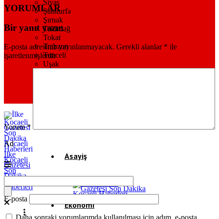
Sivas
YORUMLAR
Şanlıurfa
Şırnak
Bir yanıt yazın
Tekirdağ
Tokat
Trabzon
E-posta adresiniz yayınlanmayacak.
Gerekli alanlar
*
ile
Tunceli
işaretlenmişlerdir
Uşak
Van
Yalova
Yozgat
Zonguldak
Yorum
*
Ad
İlke
Asayiş
Kocaeli
Gazetesi
Son
Dakika
Gündem
Kocaeli
Haberleri
E-posta
Ekonomi
Daha sonraki yorumlarımda kullanılması için adım, e-posta