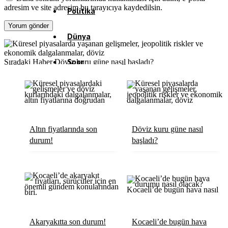
adresim ve site adresim bu tarayıcıya kaydedilsin.
Politika
Dünya
Spor
Sıradaki Haber
Döviz kuru güne nasıl başladı?
Magazin
Sağlık
Altın fiyatlarında son
Döviz kuru güne nasıl
Eğitim
durum!
başladı?
Teknoloji
Köşe Yazıları
Video Galeri
Akaryakıtta son durum!
Kocaeli’de bugün hava