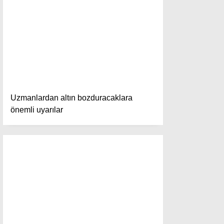
Ana Sayfa
Anasayfa
Gizlilik Politikası
Gizlilik Politikası
Hava Durumu
Hesabım
İletişim
Kişisel Verilerin Korunması
Uzmanlardan altın bozduracaklara
Künye
önemli uyarılar
Namaz Vakitleri
Nöbetçi Eczaneler
Puan Durumları
Şifremi Unuttum
Şifremi Yenile
Son Dakika
Üye Giriş
Üye Kayıt
Üye Onay
Yayınlar
Yazarlar