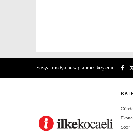
Sosyal medya hesaplarımızı keşfedin
KAT
Günd
Ekono
Spor