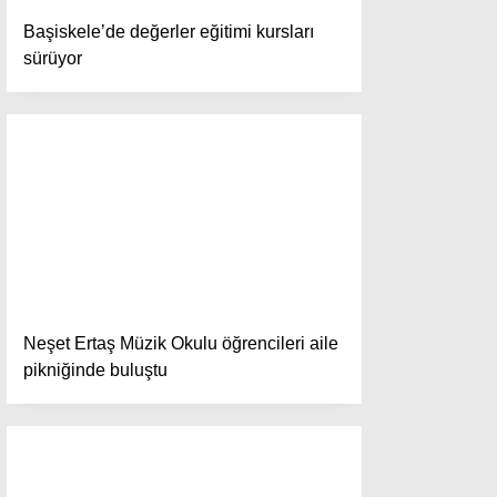
Yazı Düzenle
Başiskele’de değerler eğitimi kursları
Yazı Gönder
sürüyor
Yazılarım
Yorumlarım
Neşet Ertaş Müzik Okulu öğrencileri aile
pikniğinde buluştu
Facebook