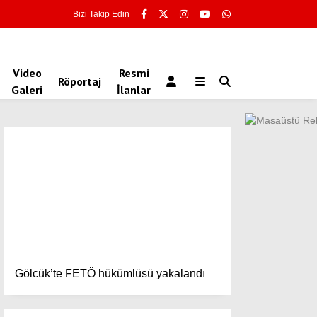
Bizi Takip Edin
Video
Resmi
Röportaj
Galeri
İlanlar
Gölcük’te FETÖ hükümlüsü yakalandı