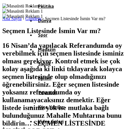
Politika
Ana Sayfa
›
Gündem
›
Seçmen Listesinde İsmin Var mı?
Dünya
Seçmen Listesinde İsmin Var mı?
Spor
16 Nisan’da yapılacak Referandumda oy
Magazin
verebilmek için seçmen listesinde isminiz
olması gerekiyor. Kontrol etmek ise çok
Sağlık
kolay aşağıda ki linki tıklayarak kolayca
seçmen listesinde olup olmadığınızı
Eğitim
öğrenebilirsiniz. Eğer seçmen listesinde
yoksanız referandumda oy
Teknoloji
kullanamayacaksınız demektir. Eğer
listede isminiz yok ise mutlaka bağlı
Köşe Yazıları
bulunduğunuz Mahalle Muhtarına bunu
Video Galeri
bildirin… SEÇMEN LİSTESİNDE