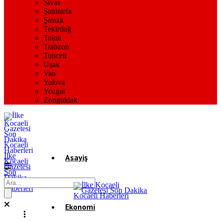
Sivas
Şanlıurfa
Şırnak
Tekirdağ
Tokat
Trabzon
Tunceli
Uşak
Van
Yalova
Yozgat
Zonguldak
İlke
Asayiş
Kocaeli
Gazetesi
Son
Dakika
Gündem
Kocaeli
Haberleri
Ekonomi