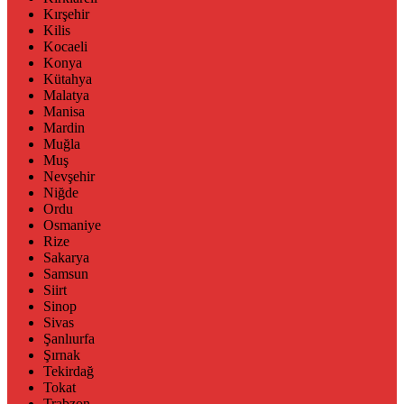
Kırşehir
Kilis
Kocaeli
Konya
Kütahya
Malatya
Manisa
Mardin
Muğla
Muş
Nevşehir
Niğde
Ordu
Osmaniye
Rize
Sakarya
Samsun
Siirt
Sinop
Sivas
Şanlıurfa
Şırnak
Tekirdağ
Tokat
Trabzon