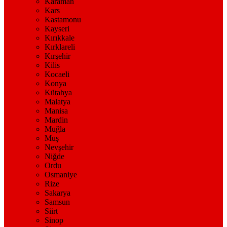
Karaman
Kars
Kastamonu
Kayseri
Kırıkkale
Kırklareli
Kırşehir
Kilis
Kocaeli
Konya
Kütahya
Malatya
Manisa
Mardin
Muğla
Muş
Nevşehir
Niğde
Ordu
Osmaniye
Rize
Sakarya
Samsun
Siirt
Sinop