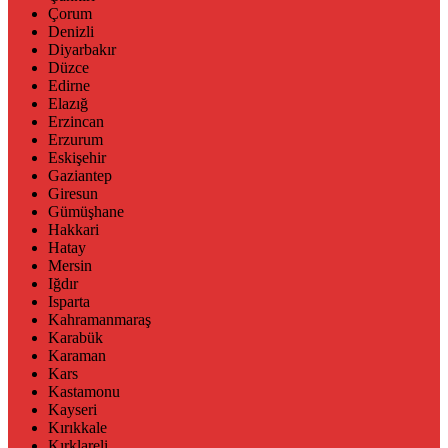
Çorum
Denizli
Diyarbakır
Düzce
Edirne
Elazığ
Erzincan
Erzurum
Eskişehir
Gaziantep
Giresun
Gümüşhane
Hakkari
Hatay
Mersin
Iğdır
Isparta
Kahramanmaraş
Karabük
Karaman
Kars
Kastamonu
Kayseri
Kırıkkale
Kırklareli