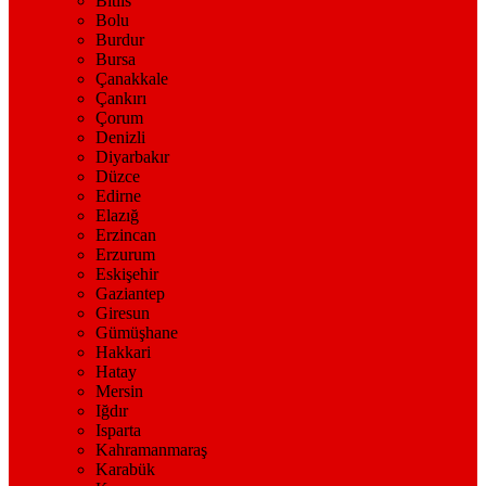
Bitlis
Bolu
Burdur
Bursa
Çanakkale
Çankırı
Çorum
Denizli
Diyarbakır
Düzce
Edirne
Elazığ
Erzincan
Erzurum
Eskişehir
Gaziantep
Giresun
Gümüşhane
Hakkari
Hatay
Mersin
Iğdır
Isparta
Kahramanmaraş
Karabük