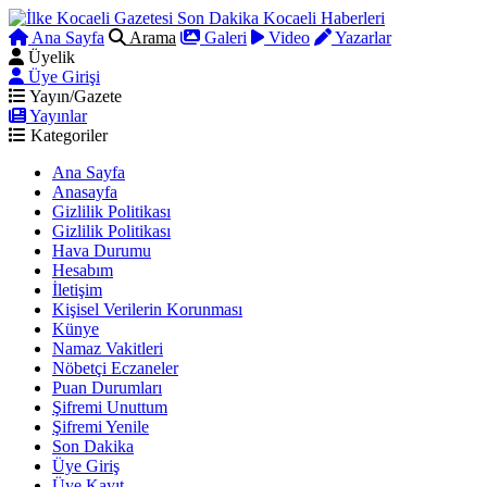
Ana Sayfa
Arama
Galeri
Video
Yazarlar
Üyelik
Üye Girişi
Yayın/Gazete
Yayınlar
Kategoriler
Ana Sayfa
Anasayfa
Gizlilik Politikası
Gizlilik Politikası
Hava Durumu
Hesabım
İletişim
Kişisel Verilerin Korunması
Künye
Namaz Vakitleri
Nöbetçi Eczaneler
Puan Durumları
Şifremi Unuttum
Şifremi Yenile
Son Dakika
Üye Giriş
Üye Kayıt