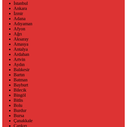
İstanbul
Ankara
İzmir
Adana
Adıyaman
Afyon
Ağrı
Aksaray
Amasya
Antalya
Ardahan
Artvin
Aydın
Balıkesir
Bartın
Batman
Bayburt
Bilecik
Bingöl
Bitlis
Bolu
Burdur
Bursa
Çanakkale
Çankırı