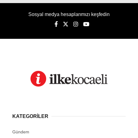
Kocaeli’de Tarihi Motiflerle
Donatılan Tur Otobüsü İlgi
Odağı Oldu
Kocaeli’de turizm firması sahibi Vedat Tuncay,
tur otobüsünü Osmanlı tarihini yansıtan özel
görsellerle kaplattı. Fatih Sultan Mehmet,
Sultan II. Abdülhamid Han, Kudüs ve Mescid-i
Aksa görsellerinin yer aldığı otobüs, trafikte
vatandaşların dikkatini çekiyor.
İhlas Haber Ajansı
TÜM YAZILARI
Giriş: 09-08-2026 12:00
Gündem
Güncelleme: 09-08-2026 10:11