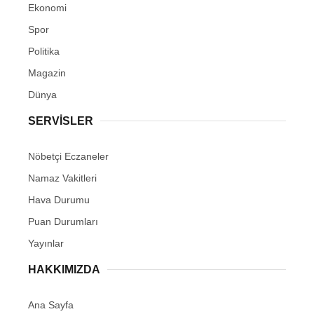
Kocaeli’de faaliyet gösteren bir turizm firmasının sahibi
Vedat Tuncay, tarih ve ecdat sevgisini yansıtmak
amacıyla tur otobüsünü özel olarak tasarlattı. Otobüsün
dış yüzeyi, Osmanlı tarihine ait motiflerin yanı sıra
Fatih Sultan Mehmet, Sultan II. Abdülhamid Han, Kudüs