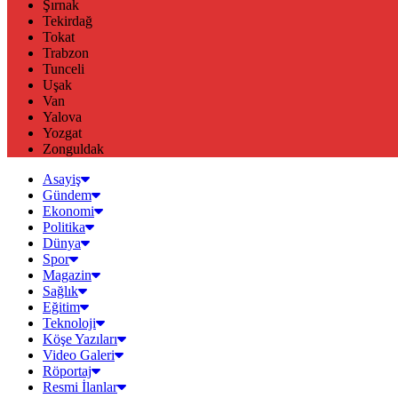
Şırnak
Tekirdağ
Tokat
Trabzon
Tunceli
Uşak
Van
Yalova
Yozgat
Zonguldak
Asayiş
Gündem
Ekonomi
Politika
Dünya
Spor
Magazin
Sağlık
Eğitim
Teknoloji
Köşe Yazıları
Video Galeri
Röportaj
Resmi İlanlar