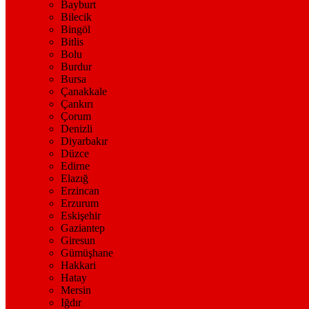
Bayburt
Bilecik
Bingöl
Bitlis
Bolu
Burdur
Bursa
Çanakkale
Çankırı
Çorum
Denizli
Diyarbakır
Düzce
Edirne
Elazığ
Erzincan
Erzurum
Eskişehir
Gaziantep
Giresun
Gümüşhane
Hakkari
Hatay
Mersin
Iğdır