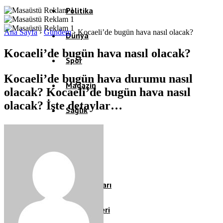
Politika
Ana Sayfa
›
Gündem
›
Kocaeli’de bugün hava nasıl olacak?
Dünya
Kocaeli’de bugün hava nasıl olacak?
Spor
Kocaeli’de bugün hava durumu nasıl
Magazin
olacak? Kocaeli’de bugün hava nasıl
olacak? İşte detaylar…
Sağlık
Eğitim
Teknoloji
Köşe Yazıları
Video Galeri