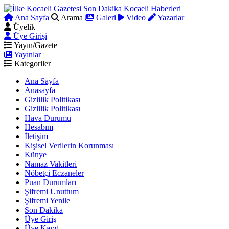
Ana Sayfa
Arama
Galeri
Video
Yazarlar
Üyelik
Üye Girişi
Yayın/Gazete
Yayınlar
Kategoriler
Ana Sayfa
Anasayfa
Gizlilik Politikası
Gizlilik Politikası
Hava Durumu
Hesabım
İletişim
Kişisel Verilerin Korunması
Künye
Namaz Vakitleri
Nöbetçi Eczaneler
Puan Durumları
Şifremi Unuttum
Şifremi Yenile
Son Dakika
Üye Giriş
Üye Kayıt