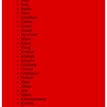
Bitlis
Bolu
Burdur
Bursa
Çanakkale
Çankırı
Çorum
Denizli
Diyarbakır
Düzce
Edirne
Elazığ
Erzincan
Erzurum
Eskişehir
Gaziantep
Giresun
Gümüşhane
Hakkari
Hatay
Mersin
Iğdır
Isparta
Kahramanmaraş
Karabük