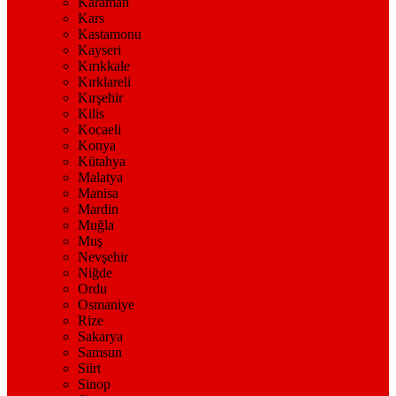
Karaman
Kars
Kastamonu
Kayseri
Kırıkkale
Kırklareli
Kırşehir
Kilis
Kocaeli
Konya
Kütahya
Malatya
Manisa
Mardin
Muğla
Muş
Nevşehir
Niğde
Ordu
Osmaniye
Rize
Sakarya
Samsun
Siirt
Sinop