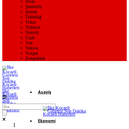
Sivas
Şanlıurfa
Şırnak
Tekirdağ
Tokat
Trabzon
Tunceli
Uşak
Van
Yalova
Yozgat
Zonguldak
İlke
Asayiş
Kocaeli
Gazetesi
Son
Dakika
Gündem
Kocaeli
Haberleri
Ekonomi