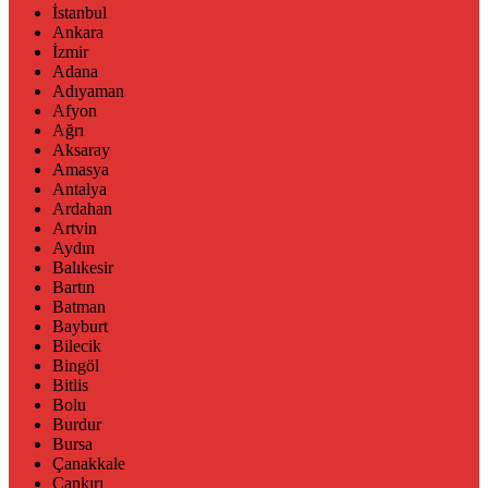
İstanbul
Ankara
İzmir
Adana
Adıyaman
Afyon
Ağrı
Aksaray
Amasya
Antalya
Ardahan
Artvin
Aydın
Balıkesir
Bartın
Batman
Bayburt
Bilecik
Bingöl
Bitlis
Bolu
Burdur
Bursa
Çanakkale
Çankırı