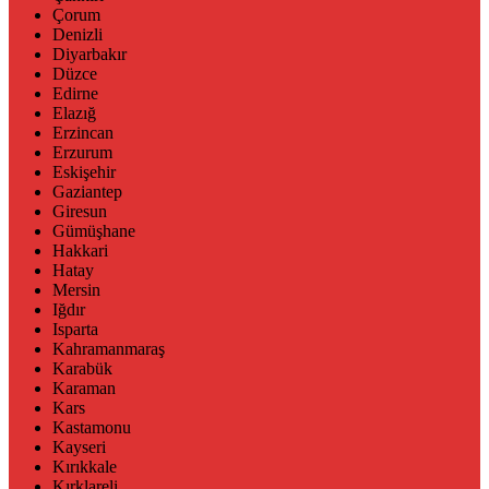
Çorum
Denizli
Diyarbakır
Düzce
Edirne
Elazığ
Erzincan
Erzurum
Eskişehir
Gaziantep
Giresun
Gümüşhane
Hakkari
Hatay
Mersin
Iğdır
Isparta
Kahramanmaraş
Karabük
Karaman
Kars
Kastamonu
Kayseri
Kırıkkale
Kırklareli