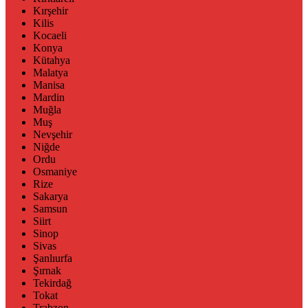
Kırşehir
Kilis
Kocaeli
Konya
Kütahya
Malatya
Manisa
Mardin
Muğla
Muş
Nevşehir
Niğde
Ordu
Osmaniye
Rize
Sakarya
Samsun
Siirt
Sinop
Sivas
Şanlıurfa
Şırnak
Tekirdağ
Tokat
Trabzon