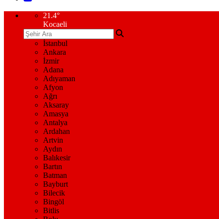
21.4
°
Kocaeli
İstanbul
Ankara
İzmir
Adana
Adıyaman
Afyon
Ağrı
Aksaray
Amasya
Antalya
Ardahan
Artvin
Aydın
Balıkesir
Bartın
Batman
Bayburt
Bilecik
Bingöl
Bitlis