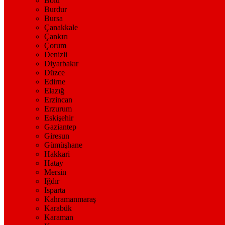
Bolu
Burdur
Bursa
Çanakkale
Çankırı
Çorum
Denizli
Diyarbakır
Düzce
Edirne
Elazığ
Erzincan
Erzurum
Eskişehir
Gaziantep
Giresun
Gümüşhane
Hakkari
Hatay
Mersin
Iğdır
Isparta
Kahramanmaraş
Karabük
Karaman