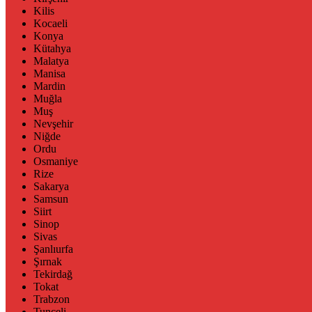
Kilis
Kocaeli
Konya
Kütahya
Malatya
Manisa
Mardin
Muğla
Muş
Nevşehir
Niğde
Ordu
Osmaniye
Rize
Sakarya
Samsun
Siirt
Sinop
Sivas
Şanlıurfa
Şırnak
Tekirdağ
Tokat
Trabzon
Tunceli