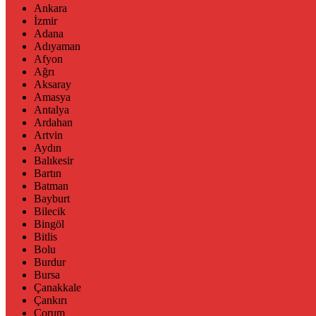
Ankara
İzmir
Adana
Adıyaman
Afyon
Ağrı
Aksaray
Amasya
Antalya
Ardahan
Artvin
Aydın
Balıkesir
Bartın
Batman
Bayburt
Bilecik
Bingöl
Bitlis
Bolu
Burdur
Bursa
Çanakkale
Çankırı
Çorum