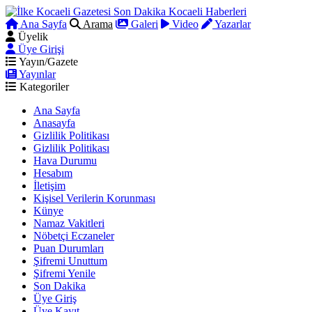
Ana Sayfa
Arama
Galeri
Video
Yazarlar
Üyelik
Üye Girişi
Yayın/Gazete
Yayınlar
Kategoriler
Ana Sayfa
Anasayfa
Gizlilik Politikası
Gizlilik Politikası
Hava Durumu
Hesabım
İletişim
Kişisel Verilerin Korunması
Künye
Namaz Vakitleri
Nöbetçi Eczaneler
Puan Durumları
Şifremi Unuttum
Şifremi Yenile
Son Dakika
Üye Giriş
Üye Kayıt