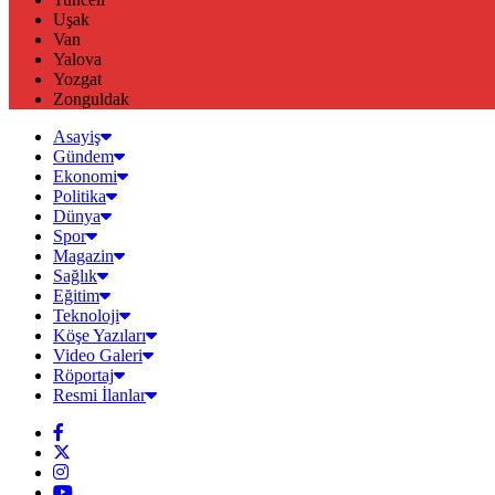
Uşak
Van
Yalova
Yozgat
Zonguldak
Asayiş
Gündem
Ekonomi
Politika
Dünya
Spor
Magazin
Sağlık
Eğitim
Teknoloji
Köşe Yazıları
Video Galeri
Röportaj
Resmi İlanlar