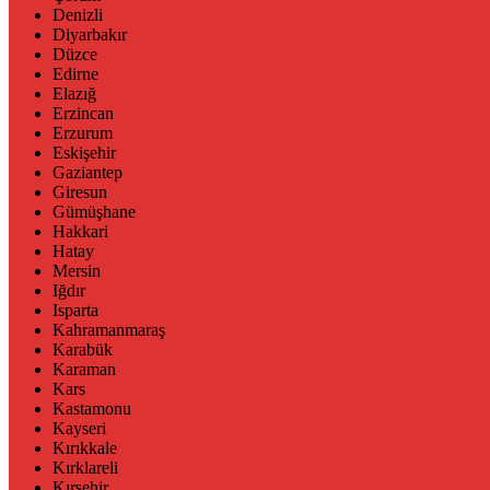
Denizli
Diyarbakır
Düzce
Edirne
Elazığ
Erzincan
Erzurum
Eskişehir
Gaziantep
Giresun
Gümüşhane
Hakkari
Hatay
Mersin
Iğdır
Isparta
Kahramanmaraş
Karabük
Karaman
Kars
Kastamonu
Kayseri
Kırıkkale
Kırklareli
Kırşehir