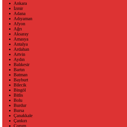
Ankara
İzmir
Adana
Adıyaman
Afyon
Ağrı
Aksaray
Amasya
Antalya
Ardahan
Artvin
Aydın
Balıkesir
Bartın
Batman
Bayburt
Bilecik
Bingöl
Bitlis
Bolu
Burdur
Bursa
Çanakkale
Çankırı
Çorum