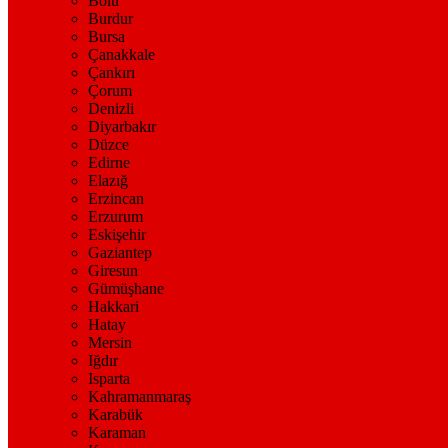
Bolu
Burdur
Bursa
Çanakkale
Çankırı
Çorum
Denizli
Diyarbakır
Düzce
Edirne
Elazığ
Erzincan
Erzurum
Eskişehir
Gaziantep
Giresun
Gümüşhane
Hakkari
Hatay
Mersin
Iğdır
Isparta
Kahramanmaraş
Karabük
Karaman