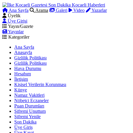
Ana Sayfa
Arama
Galeri
Video
Yazarlar
Üyelik
Üye Girişi
Yayın/Gazete
Yayınlar
Kategoriler
Ana Sayfa
Anasayfa
Gizlilik Politikası
Gizlilik Politikası
Hava Durumu
Hesabım
İletişim
Kişisel Verilerin Korunması
Künye
Namaz Vakitleri
Nöbetçi Eczaneler
Puan Durumları
Şifremi Unuttum
Şifremi Yenile
Son Dakika
Üye Giriş
Üye Kayıt