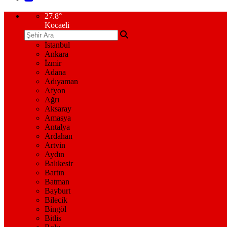
27.8
°
Kocaeli
İstanbul
Ankara
İzmir
Adana
Adıyaman
Afyon
Ağrı
Aksaray
Amasya
Antalya
Ardahan
Artvin
Aydın
Balıkesir
Bartın
Batman
Bayburt
Bilecik
Bingöl
Bitlis