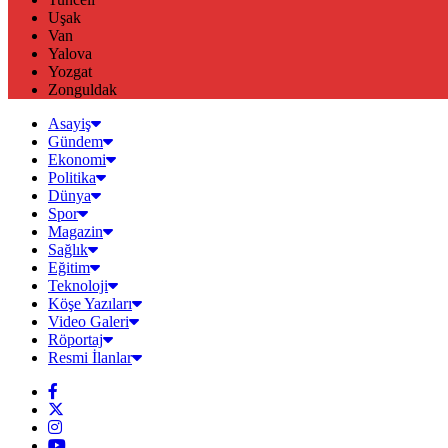
Uşak
Van
Yalova
Yozgat
Zonguldak
Asayiş
Gündem
Ekonomi
Politika
Dünya
Spor
Magazin
Sağlık
Eğitim
Teknoloji
Köşe Yazıları
Video Galeri
Röportaj
Resmi İlanlar