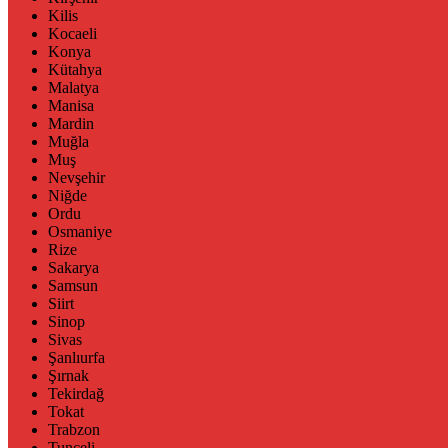
Kilis
Kocaeli
Konya
Kütahya
Malatya
Manisa
Mardin
Muğla
Muş
Nevşehir
Niğde
Ordu
Osmaniye
Rize
Sakarya
Samsun
Siirt
Sinop
Sivas
Şanlıurfa
Şırnak
Tekirdağ
Tokat
Trabzon
Tunceli