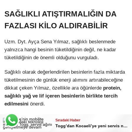
SAĞLIKLI ATIŞTIRMALIĞIN DA
FAZLASI KİLO ALDIRABİLİR
Uzm. Dyt. Ayça Sena Yılmaz, sağlıklı beslenmede
yalnızca hangi besinin tüketildiğinin değil, ne kadar
tüketildiğinin de önemli olduğunu vurguladı.
Sağlıklı olarak değerlendirilen besinlerin fazla miktarda
tüketilmesinin de günlük enerji alımını artırabileceğine
dikkat çeken Yılmaz, özellikle ara öğünlerde
protein,
sağlıklı yağ ve lif içeren besinlerin birlikte tercih
edilmesini
önerdi.
PAKETLİ GIDALARDA ETİKETE
Sıradaki Haber
Sıradaki Haber
Açlık krizlerine 9 sağlıklı atıştırmalık
Togg’dan Kocaeli’ye yeni servis noktası! Sayı 58’e yükseldi
DİKKAT