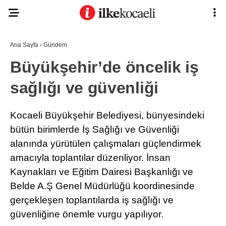
21.6
°
KOCAELI
Ana Sayfa
›
Gündem
Büyükşehir’de öncelik iş
sağlığı ve güvenliği
ASAYIŞ
GÜNDEM
Kocaeli Büyükşehir Belediyesi, bünyesindeki
EKONOMI
bütün birimlerde İş Sağlığı ve Güvenliği
alanında yürütülen çalışmaları güçlendirmek
POLITIKA
Ana Sayfa
amacıyla toplantılar düzenliyor. İnsan
Anasayfa
DÜNYA
Kaynakları ve Eğitim Dairesi Başkanlığı ve
Gizlilik Politikası
Gizlilik Politikası
SPOR
Belde A.Ş Genel Müdürlüğü koordinesinde
Hava Durumu
gerçekleşen toplantılarda iş sağlığı ve
Hesabım
MAGAZIN
güvenliğine önemle vurgu yapılıyor.
İletişim
Kişisel Verilerin Korunması
SAĞLIK