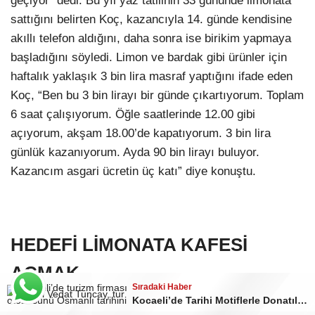
geçiyor” dedi. Bu yıl yaz tatilinin 33 gününde limonata
sattığını belirten Koç, kazancıyla 14. günde kendisine
akıllı telefon aldığını, daha sonra ise birikim yapmaya
başladığını söyledi. Limon ve bardak gibi ürünler için
haftalık yaklaşık 3 bin lira masraf yaptığını ifade eden
Koç, “Ben bu 3 bin lirayı bir günde çıkartıyorum. Toplam
6 saat çalışıyorum. Öğle saatlerinde 12.00 gibi
açıyorum, akşam 18.00’de kapatıyorum. 3 bin lira
günlük kazanıyorum. Ayda 90 bin lirayı buluyor.
Kazancım asgari ücretin üç katı” diye konuştu.
HEDEFİ LİMONATA KAFESİ
AÇMAK
Sıradaki Haber
Kocaeli’de Tarihi Motiflerle Donatılan Tur Otobüsü İlgi Odağı Oldu
9. sınıfa geçen Buğra Koç, okul hayatının ardından