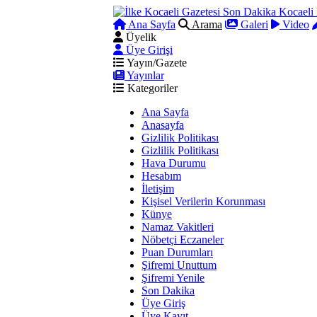
Ana Sayfa
Arama
Galeri
Video
Üyelik
Üye Girişi
Yayın/Gazete
Yayınlar
Kategoriler
Ana Sayfa
Anasayfa
Gizlilik Politikası
Gizlilik Politikası
Hava Durumu
Hesabım
İletişim
Kişisel Verilerin Korunması
Künye
Namaz Vakitleri
Nöbetçi Eczaneler
Puan Durumları
Şifremi Unuttum
Şifremi Yenile
Son Dakika
Üye Giriş
Üye Kayıt