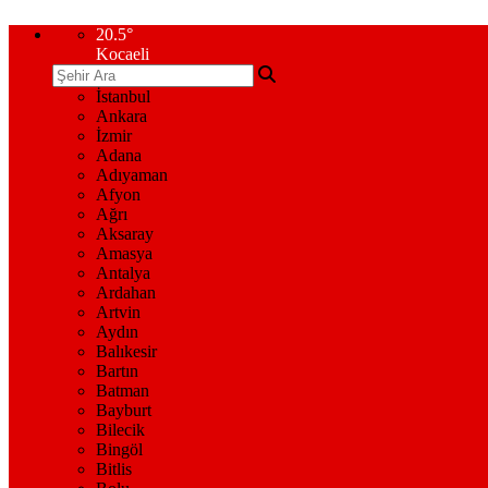
20.5
°
Kocaeli
İstanbul
Ankara
İzmir
Adana
Adıyaman
Afyon
Ağrı
Aksaray
Amasya
Antalya
Ardahan
Artvin
Aydın
Balıkesir
Bartın
Batman
Bayburt
Bilecik
Bingöl
Bitlis