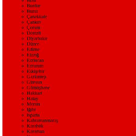
Bolu
Burdur
Bursa
Çanakkale
Çankırı
Çorum
Denizli
Diyarbakır
Düzce
Edirne
Elazığ
Erzincan
Erzurum
Eskişehir
Gaziantep
Giresun
Gümüşhane
Hakkari
Hatay
Mersin
Iğdır
Isparta
Kahramanmaraş
Karabük
Karaman