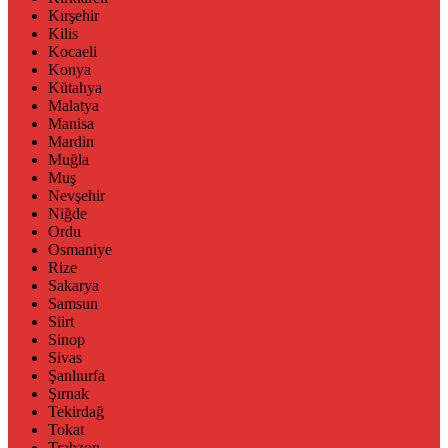
Kırşehir
Kilis
Kocaeli
Konya
Kütahya
Malatya
Manisa
Mardin
Muğla
Muş
Nevşehir
Niğde
Ordu
Osmaniye
Rize
Sakarya
Samsun
Siirt
Sinop
Sivas
Şanlıurfa
Şırnak
Tekirdağ
Tokat
Trabzon