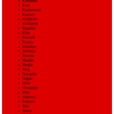
Karaman
Kars
Kastamonu
Kayseri
Kırıkkale
Kırklareli
Kırşehir
Kilis
Kocaeli
Konya
Kütahya
Malatya
Manisa
Mardin
Muğla
Muş
Nevşehir
Niğde
Ordu
Osmaniye
Rize
Sakarya
Samsun
Siirt
Sinop