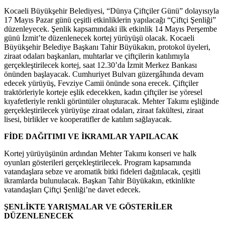
Kocaeli Büyükşehir Belediyesi, “Dünya Çiftçiler Günü” dolayısıyla
17 Mayıs Pazar günü çeşitli etkinliklerin yapılacağı “Çiftçi Şenliği”
düzenleyecek. Şenlik kapsamındaki ilk etkinlik 14 Mayıs Perşembe
günü İzmit’te düzenlenecek kortej yürüyüşü olacak. Kocaeli
Büyükşehir Belediye Başkanı Tahir Büyükakın, protokol üyeleri,
ziraat odaları başkanları, muhtarlar ve çiftçilerin katılımıyla
gerçekleştirilecek kortej, saat 12.30’da İzmit Merkez Bankası
önünden başlayacak. Cumhuriyet Bulvarı güzergâhında devam
edecek yürüyüş, Fevziye Camii önünde sona erecek. Çiftçiler
traktörleriyle korteje eşlik edecekken, kadın çiftçiler ise yöresel
kıyafetleriyle renkli görüntüler oluşturacak. Mehter Takımı eşliğinde
gerçekleştirilecek yürüyüşe ziraat odaları, ziraat fakültesi, ziraat
lisesi, birlikler ve kooperatifler de katılım sağlayacak.
FİDE DAĞITIMI VE İKRAMLAR YAPILACAK
Kortej yürüyüşünün ardından Mehter Takımı konseri ve halk
oyunları gösterileri gerçekleştirilecek. Program kapsamında
vatandaşlara sebze ve aromatik bitki fideleri dağıtılacak, çeşitli
ikramlarda bulunulacak. Başkan Tahir Büyükakın, etkinlikte
vatandaşları Çiftçi Şenliği’ne davet edecek.
ŞENLİKTE YARIŞMALAR VE GÖSTERİLER
DÜZENLENECEK