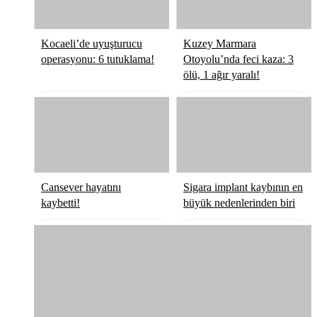
Kocaeli’de uyuşturucu
Kuzey Marmara
operasyonu: 6 tutuklama!
Otoyolu’nda feci kaza: 3
ölü, 1 ağır yaralı!
Cansever hayatını
Sigara implant kaybının en
kaybetti!
büyük nedenlerinden biri