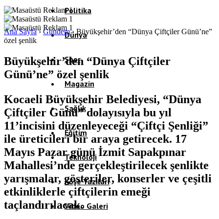
Politika
Ana Sayfa
›
Gündem
›
Büyükşehir’den “Dünya Çiftçiler Günü’ne”
Dünya
özel şenlik
Spor
Büyükşehir’den “Dünya Çiftçiler
Günü’ne” özel şenlik
Magazin
Kocaeli Büyükşehir Belediyesi, “Dünya
Sağlık
Çiftçiler Günü” dolayısıyla bu yıl
11’incisini düzenleyeceği “Çiftçi Şenliği”
Eğitim
ile üreticileri bir araya getirecek. 17
Mayıs Pazar günü İzmit Sapakpınar
Teknoloji
Mahallesi’nde gerçekleştirilecek şenlikte
yarışmalar, gösteriler, konserler ve çeşitli
Köşe Yazıları
etkinliklerle çiftçilerin emeği
taçlandırılacak.
Video Galeri