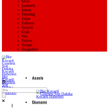
Sivas
Şanlıurfa
Şırnak
Tekirdağ
Tokat
Trabzon
Tunceli
Uşak
Van
Yalova
Yozgat
Zonguldak
İlke
Asayiş
Kocaeli
Gazetesi
Son
Dakika
Gündem
Kocaeli
Haberleri
Ekonomi