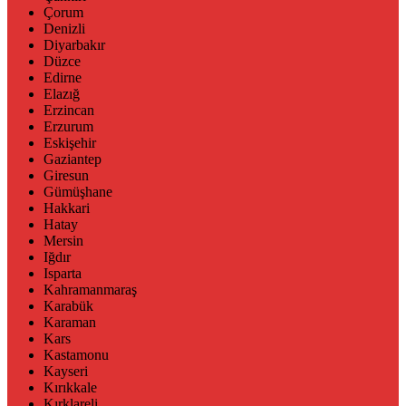
Çorum
Denizli
Diyarbakır
Düzce
Edirne
Elazığ
Erzincan
Erzurum
Eskişehir
Gaziantep
Giresun
Gümüşhane
Hakkari
Hatay
Mersin
Iğdır
Isparta
Kahramanmaraş
Karabük
Karaman
Kars
Kastamonu
Kayseri
Kırıkkale
Kırklareli