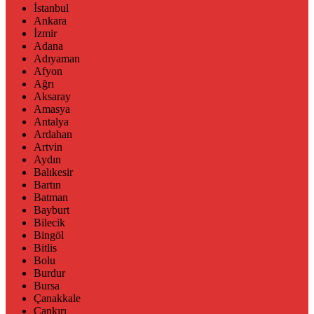
İstanbul
Ankara
İzmir
Adana
Adıyaman
Afyon
Ağrı
Aksaray
Amasya
Antalya
Ardahan
Artvin
Aydın
Balıkesir
Bartın
Batman
Bayburt
Bilecik
Bingöl
Bitlis
Bolu
Burdur
Bursa
Çanakkale
Çankırı