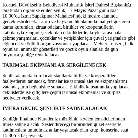
Kocaeli Büyükşehir Belediyesi Muhtarlık İşleri Dairesi Başkanlığı
tarafından organize edilen şenlik, 17 Mayıs Pazar günü saat
10.00’da İzmit Sapakpınar Mahallesi’ndeki mesire alanında
gerçekleştirilecek. Tarım ve hayvancılık alanında faaliyet gösteren
kamu kurumları, ziraat odaları, birlikler ve kooperatiflerin
katkılarıyla zenginleşecek olan etkinliklerde; köyler arası halat
çekme yarışmaları, çocuklar ve yetişkinler için çuval yarışmaları gibi
eğlenceli ve ödüllü organizasyonlar yapılacak. Mehter konseri, halk
oyunları, animatör gösterileri ve çocuk oyun alanları da gün
boyunca şenliğe renk katacak.
TARIMSAL EKİPMANLAR SERGİLENECEK
Şenlik alanında kurulacak stantlarda birlik ve kooperatifler
faaliyetlerini tanıtacak, firmalar ise tarımsal alet ve ekipmanlarını
vatandaşların beğenisine sunacak. Etkinlik kapsamında yapılacak
çekilişlerde ise çiftçilere çeşitli tarımsal ekipmanlar ve sürpriz
hediyeler verilecek.
İMERA GRUBU ŞENLİKTE SAHNE ALACAK
Şenliğin finalinde Karadeniz müziğinin sevilen temsilcilerinden
İmera sahne alacak. Seslendireceği birbirinden güzel eserlerle
katılımcılara unutulmaz anlar yaşatacak olan grup, konserine saat
15.30’da başlayacak.