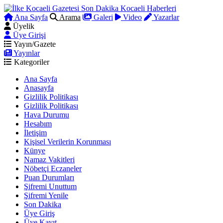
Ana Sayfa
Arama
Galeri
Video
Yazarlar
Üyelik
Üye Girişi
Yayın/Gazete
Yayınlar
Kategoriler
Ana Sayfa
Anasayfa
Gizlilik Politikası
Gizlilik Politikası
Hava Durumu
Hesabım
İletişim
Kişisel Verilerin Korunması
Künye
Namaz Vakitleri
Nöbetçi Eczaneler
Puan Durumları
Şifremi Unuttum
Şifremi Yenile
Son Dakika
Üye Giriş
Üye Kayıt