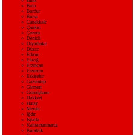
Bitlis
Bolu
Burdur
Bursa
Çanakkale
Çankırı
Çorum
Denizli
Diyarbakır
Düzce
Edirne
Elazığ
Erzincan
Erzurum
Eskişehir
Gaziantep
Giresun
Gümüşhane
Hakkari
Hatay
Mersin
Iğdır
Isparta
Kahramanmaraş
Karabük