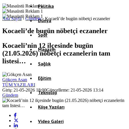
Politika
Ana Sayfa
›
Gündem
›
Kocaeli’de bugün nöbetçi eczaneler
Dünya
Kocaeli’de bugün nöbetçi eczaneler
Spor
Kocaeli’nin 12 ilçesinde bugün
Magazin
(21.05.2026) nöbetçi eczanelerin tam
listesi…
Sağlık
Eğitim
Gökçen Asan
TÜM YAZILARI
Giriş: 21-05-2026 18:00
Güncelleme: 21-05-2026 13:14
Teknoloji
Gündem
Köşe Yazıları
Video Galeri