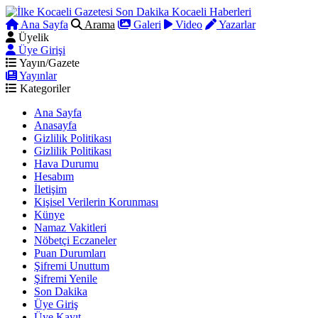
Ana Sayfa
Arama
Galeri
Video
Yazarlar
Üyelik
Üye Girişi
Yayın/Gazete
Yayınlar
Kategoriler
Ana Sayfa
Anasayfa
Gizlilik Politikası
Gizlilik Politikası
Hava Durumu
Hesabım
İletişim
Kişisel Verilerin Korunması
Künye
Namaz Vakitleri
Nöbetçi Eczaneler
Puan Durumları
Şifremi Unuttum
Şifremi Yenile
Son Dakika
Üye Giriş
Üye Kayıt