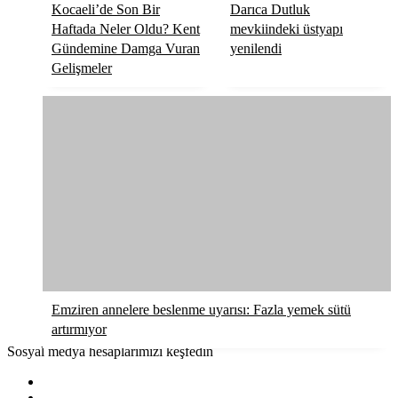
Kocaeli’de Son Bir
Darıca Dutluk
Haftada Neler Oldu? Kent
mevkiindeki üstyapı
Gündemine Damga Vuran
yenilendi
Gelişmeler
Emziren annelere beslenme uyarısı: Fazla yemek sütü
artırmıyor
Sosyal medya hesaplarımızı keşfedin