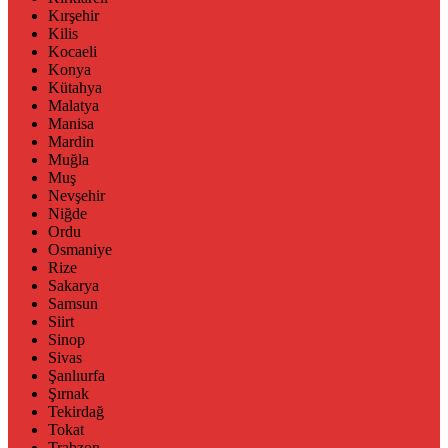
Kırşehir
Kilis
Kocaeli
Konya
Kütahya
Malatya
Manisa
Mardin
Muğla
Muş
Nevşehir
Niğde
Ordu
Osmaniye
Rize
Sakarya
Samsun
Siirt
Sinop
Sivas
Şanlıurfa
Şırnak
Tekirdağ
Tokat
Trabzon