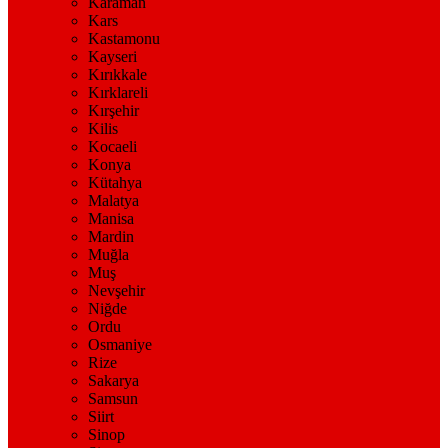
Karaman
Kars
Kastamonu
Kayseri
Kırıkkale
Kırklareli
Kırşehir
Kilis
Kocaeli
Konya
Kütahya
Malatya
Manisa
Mardin
Muğla
Muş
Nevşehir
Niğde
Ordu
Osmaniye
Rize
Sakarya
Samsun
Siirt
Sinop