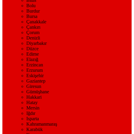
Bitlis
Bolu
Burdur
Bursa
Çanakkale
Çankırı
Çorum
Denizli
Diyarbakır
Düzce
Edirne
Elazığ
Erzincan
Erzurum
Eskişehir
Gaziantep
Giresun
Gümüşhane
Hakkari
Hatay
Mersin
Iğdır
Isparta
Kahramanmaraş
Karabük