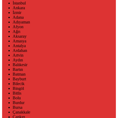
İstanbul
Ankara
İzmir
Adana
Adıyaman
Afyon
Ağrı
Aksaray
Amasya
Antalya
Ardahan
Artvin
Aydın
Balıkesir
Bartın
Batman
Bayburt
Bilecik
Bingöl
Bitlis
Bolu
Burdur
Bursa
Çanakkale
Çankırı