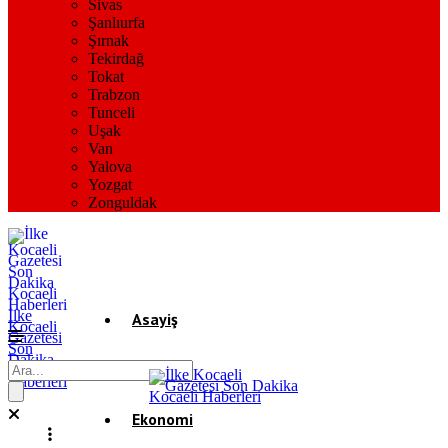
Sivas
Şanlıurfa
Şırnak
Tekirdağ
Tokat
Trabzon
Tunceli
Uşak
Van
Yalova
Yozgat
Zonguldak
İlke
Asayiş
Kocaeli
Gazetesi
Son
Dakika
Gündem
Kocaeli
Haberleri
Ekonomi