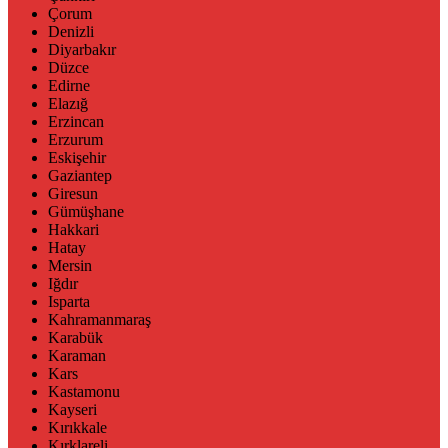
Çorum
Denizli
Diyarbakır
Düzce
Edirne
Elazığ
Erzincan
Erzurum
Eskişehir
Gaziantep
Giresun
Gümüşhane
Hakkari
Hatay
Mersin
Iğdır
Isparta
Kahramanmaraş
Karabük
Karaman
Kars
Kastamonu
Kayseri
Kırıkkale
Kırklareli