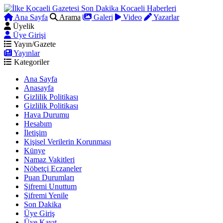
Ana Sayfa
Arama
Galeri
Video
Yazarlar
Üyelik
Üye Girişi
Yayın/Gazete
Yayınlar
Kategoriler
Ana Sayfa
Anasayfa
Gizlilik Politikası
Gizlilik Politikası
Hava Durumu
Hesabım
İletişim
Kişisel Verilerin Korunması
Künye
Namaz Vakitleri
Nöbetçi Eczaneler
Puan Durumları
Şifremi Unuttum
Şifremi Yenile
Son Dakika
Üye Giriş
Üye Kayıt