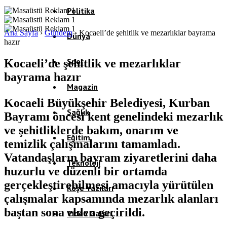
Politika
Ana Sayfa
›
Gündem
›
Kocaeli’de şehitlik ve mezarlıklar bayrama
Dünya
hazır
Spor
Kocaeli’de şehitlik ve mezarlıklar
bayrama hazır
Magazin
Kocaeli Büyükşehir Belediyesi, Kurban
Sağlık
Bayramı öncesi kent genelindeki mezarlık
ve şehitliklerde bakım, onarım ve
Eğitim
temizlik çalışmalarını tamamladı.
Vatandaşların bayram ziyaretlerini daha
Teknoloji
huzurlu ve düzenli bir ortamda
gerçekleştirebilmesi amacıyla yürütülen
Köşe Yazıları
çalışmalar kapsamında mezarlık alanları
baştan sona elden geçirildi.
Video Galeri