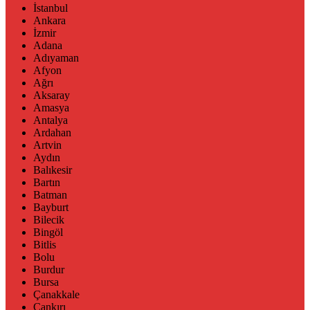
İstanbul
Ankara
İzmir
Adana
Adıyaman
Afyon
Ağrı
Aksaray
Amasya
Antalya
Ardahan
Artvin
Aydın
Balıkesir
Bartın
Batman
Bayburt
Bilecik
Bingöl
Bitlis
Bolu
Burdur
Bursa
Çanakkale
Çankırı