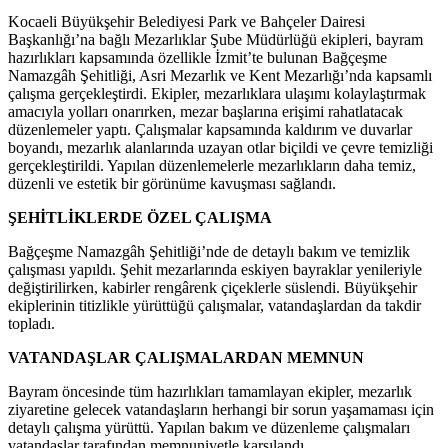
Kocaeli Büyükşehir Belediyesi Park ve Bahçeler Dairesi
Başkanlığı’na bağlı Mezarlıklar Şube Müdürlüğü ekipleri, bayram
hazırlıkları kapsamında özellikle İzmit’te bulunan Bağçeşme
Namazgâh Şehitliği, Asri Mezarlık ve Kent Mezarlığı’nda kapsamlı
çalışma gerçekleştirdi. Ekipler, mezarlıklara ulaşımı kolaylaştırmak
amacıyla yolları onarırken, mezar başlarına erişimi rahatlatacak
düzenlemeler yaptı. Çalışmalar kapsamında kaldırım ve duvarlar
boyandı, mezarlık alanlarında uzayan otlar biçildi ve çevre temizliği
gerçekleştirildi. Yapılan düzenlemelerle mezarlıkların daha temiz,
düzenli ve estetik bir görünüme kavuşması sağlandı.
ŞEHİTLİKLERDE ÖZEL ÇALIŞMA
Bağçeşme Namazgâh Şehitliği’nde de detaylı bakım ve temizlik
çalışması yapıldı. Şehit mezarlarında eskiyen bayraklar yenileriyle
değiştirilirken, kabirler rengârenk çiçeklerle süslendi. Büyükşehir
ekiplerinin titizlikle yürüttüğü çalışmalar, vatandaşlardan da takdir
topladı.
VATANDAŞLAR ÇALIŞMALARDAN MEMNUN
Bayram öncesinde tüm hazırlıkları tamamlayan ekipler, mezarlık
ziyaretine gelecek vatandaşların herhangi bir sorun yaşamaması için
detaylı çalışma yürüttü. Yapılan bakım ve düzenleme çalışmaları
vatandaşlar tarafından memnuniyetle karşılandı.