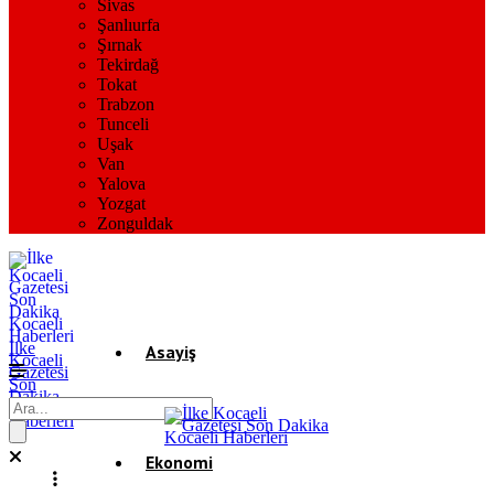
Sivas
Şanlıurfa
Şırnak
Tekirdağ
Tokat
Trabzon
Tunceli
Uşak
Van
Yalova
Yozgat
Zonguldak
İlke
Asayiş
Kocaeli
Gazetesi
Son
Dakika
Gündem
Kocaeli
Haberleri
Ekonomi