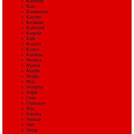
Karaman
Kars
Kastamonu
Kayseri
Kırıkkale
Kırklareli
Kırşehir
Kilis
Kocaeli
Konya
Kütahya
Malatya
Manisa
Mardin
Muğla
Muş
Nevşehir
Niğde
Ordu
Osmaniye
Rize
Sakarya
Samsun
Siirt
Sinop