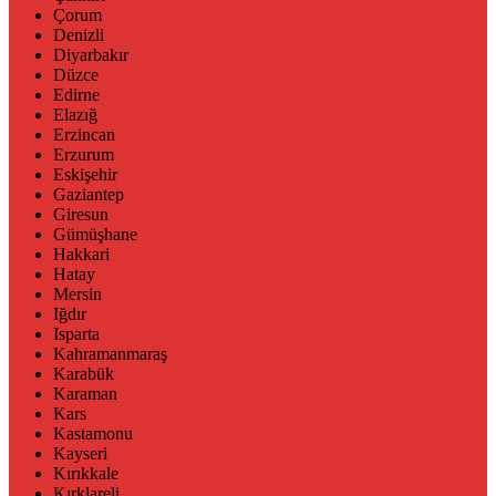
Çorum
Denizli
Diyarbakır
Düzce
Edirne
Elazığ
Erzincan
Erzurum
Eskişehir
Gaziantep
Giresun
Gümüşhane
Hakkari
Hatay
Mersin
Iğdır
Isparta
Kahramanmaraş
Karabük
Karaman
Kars
Kastamonu
Kayseri
Kırıkkale
Kırklareli