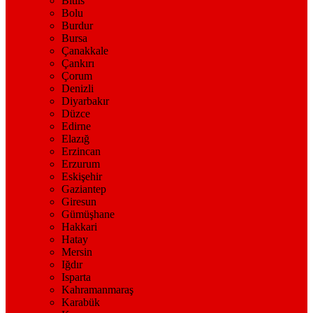
Bitlis
Bolu
Burdur
Bursa
Çanakkale
Çankırı
Çorum
Denizli
Diyarbakır
Düzce
Edirne
Elazığ
Erzincan
Erzurum
Eskişehir
Gaziantep
Giresun
Gümüşhane
Hakkari
Hatay
Mersin
Iğdır
Isparta
Kahramanmaraş
Karabük