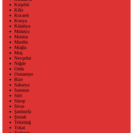
Kırşehir
Kilis
Kocaeli
Konya
Kütahya
Malatya
Manisa
Mardin
Muğla
Muş
Nevşehir
Niğde
Ordu
Osmaniye
Rize
Sakarya
Samsun
Siirt
Sinop
Sivas
Şanlıurfa
Şırnak
Tekirdağ
Tokat
Trabzon