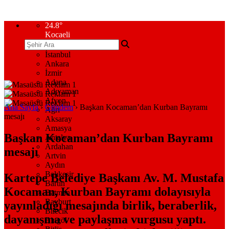
24.8
°
Kocaeli
İstanbul
Ankara
İzmir
Adana
Adıyaman
Afyon
Ana Sayfa
›
Gündem
›
Başkan Kocaman’dan Kurban Bayramı
Ağrı
mesajı
Aksaray
Amasya
Başkan Kocaman’dan Kurban Bayramı
Antalya
Ardahan
mesajı
Artvin
Aydın
Balıkesir
Kartepe Belediye Başkanı Av. M. Mustafa
Bartın
Kocaman, Kurban Bayramı dolayısıyla
Batman
Bayburt
yayınladığı mesajında birlik, beraberlik,
Bilecik
dayanışma ve paylaşma vurgusu yaptı.
Bingöl