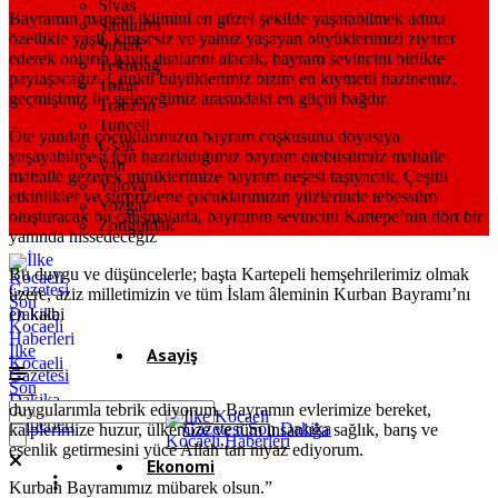
Sivas
Bayramın manevi iklimini en güzel şekilde yaşatabilmek adına
Şanlıurfa
özellikle yaşlı, kimsesiz ve yalnız yaşayan büyüklerimizi ziyaret
Şırnak
ederek onların hayır dualarını alacak, bayram sevincini birlikte
Tekirdağ
paylaşacağız. Çünkü büyüklerimiz bizim en kıymetli hazinemiz,
Tokat
geçmişimiz ile geleceğimiz arasındaki en güçlü bağdır.
Trabzon
Tunceli
Öte yandan çocuklarımızın bayram coşkusunu doyasıya
Uşak
yaşayabilmesi için hazırladığımız bayram otobüsümüz mahalle
Van
mahalle gezerek miniklerimize bayram neşesi taşıyacak. Çeşitli
Yalova
etkinlikler ve sürprizlerle çocuklarımızın yüzlerinde tebessüm
Yozgat
oluşturacak bu çalışmalarla, bayramın sevincini Kartepe’nin dört bir
Zonguldak
yanında hissedeceğiz
Bu duygu ve düşüncelerle; başta Kartepeli hemşehrilerimiz olmak
üzere, aziz milletimizin ve tüm İslam âleminin Kurban Bayramı’nı
en kalbi
İlke
Asayiş
Kocaeli
Gazetesi
Son
Dakika
Gündem
duygularımla tebrik ediyorum. Bayramın evlerimize bereket,
Kocaeli
Haberleri
kalplerimize huzur, ülkemize ve tüm insanlığa sağlık, barış ve
esenlik getirmesini yüce Allah’tan niyaz ediyorum.
Ekonomi
Kurban Bayramımız mübarek olsun.”