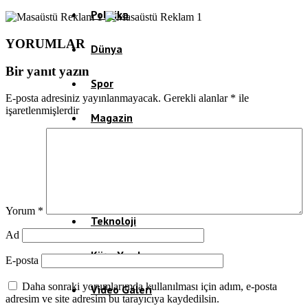
Politika
YORUMLAR
Dünya
Bir yanıt yazın
Spor
E-posta adresiniz yayınlanmayacak.
Gerekli alanlar
*
ile
işaretlenmişlerdir
Magazin
Sağlık
Eğitim
Yorum
*
Teknoloji
Ad
Köşe Yazıları
E-posta
Daha sonraki yorumlarımda kullanılması için adım, e-posta
Video Galeri
adresim ve site adresim bu tarayıcıya kaydedilsin.