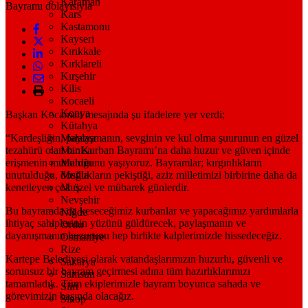
Karaman
Kars
Kastamonu
Kayseri
Kırıkkale
Kırklareli
Kırşehir
Kilis
Kocaeli
Konya
Başkan Kocaman mesajında şu ifadelere yer verdi;
Kütahya
“Kardeşliğin, paylaşmanın, sevginin ve kul olma şuurunun en güzel
Malatya
tezahürü olan bir Kurban Bayramı’na daha huzur ve güven içinde
Manisa
erişmenin mutluluğunu yaşıyoruz. Bayramlar; kırgınlıkların
Mardin
unutulduğu, dostlukların pekiştiği, aziz milletimizi birbirine daha da
Muğla
kenetleyen çok özel ve mübarek günlerdir.
Muş
Nevşehir
Bu bayramda da keseceğimiz kurbanlar ve yapacağımız yardımlarla
Niğde
ihtiyaç sahiplerinin yüzünü güldürecek, paylaşmanın ve
Ordu
dayanışmanın huzurunu hep birlikte kalplerimizde hissedeceğiz.
Osmaniye
Rize
Kartepe Belediyesi olarak vatandaşlarımızın huzurlu, güvenli ve
Sakarya
sorunsuz bir bayram geçirmesi adına tüm hazırlıklarımızı
Samsun
tamamladık. Tüm ekiplerimizle bayram boyunca sahada ve
Siirt
görevimizin başında olacağız.
Sinop