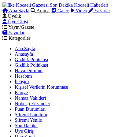
Ana Sayfa
Arama
Galeri
Video
Yazarlar
Üyelik
Üye Girişi
Yayın/Gazete
Yayınlar
Kategoriler
Ana Sayfa
Anasayfa
Gizlilik Politikası
Gizlilik Politikası
Hava Durumu
Hesabım
İletişim
Kişisel Verilerin Korunması
Künye
Namaz Vakitleri
Nöbetçi Eczaneler
Puan Durumları
Şifremi Unuttum
Şifremi Yenile
Son Dakika
Üye Giriş
Üye Kayıt