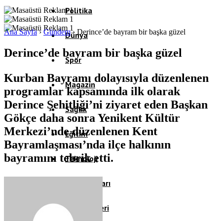
Politika
Ana Sayfa
›
Gündem
›
Derince’de bayram bir başka güzel
Dünya
Derince’de bayram bir başka güzel
Spor
Kurban Bayramı dolayısıyla düzenlenen
Magazin
programlar kapsamında ilk olarak
Derince Şehitliği’ni ziyaret eden Başkan
Sağlık
Gökçe daha sonra Yenikent Kültür
Merkezi’nde düzenlenen Kent
Eğitim
Bayramlaşması’nda ilçe halkının
bayramını tebrik etti.
Teknoloji
Köşe Yazıları
Video Galeri