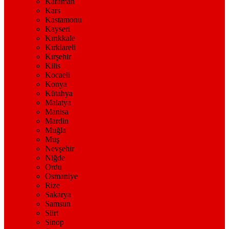
Karaman
Kars
Kastamonu
Kayseri
Kırıkkale
Kırklareli
Kırşehir
Kilis
Kocaeli
Konya
Kütahya
Malatya
Manisa
Mardin
Muğla
Muş
Nevşehir
Niğde
Ordu
Osmaniye
Rize
Sakarya
Samsun
Siirt
Sinop