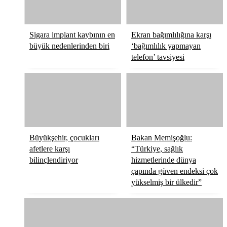
Sigara implant kaybının en
Ekran bağımlılığına karşı
büyük nedenlerinden biri
‘bağımlılık yapmayan
telefon’ tavsiyesi
Büyükşehir, çocukları
Bakan Memişoğlu:
afetlere karşı
“Türkiye, sağlık
bilinçlendiriyor
hizmetlerinde dünya
çapında güven endeksi çok
yükselmiş bir ülkedir”