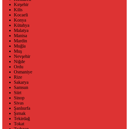
Kırşehir
Kilis
Kocaeli
Konya
Kütahya
Malatya
Manisa
Mardin
Muğla
Muş
Nevşehir
Niğde
Ordu
Osmaniye
Rize
Sakarya
Samsun
Siirt
Sinop
Sivas
Şanlıurfa
Şırnak
Tekirdağ
Tokat
Trabzon