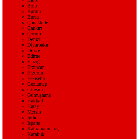
Bitlis
Bolu
Burdur
Bursa
Çanakkale
Çankırı
Çorum
Denizli
Diyarbakır
Düzce
Edirne
Elazığ
Erzincan
Erzurum
Eskişehir
Gaziantep
Giresun
Gümüşhane
Hakkari
Hatay
Mersin
Iğdır
Isparta
Kahramanmaraş
Karabük