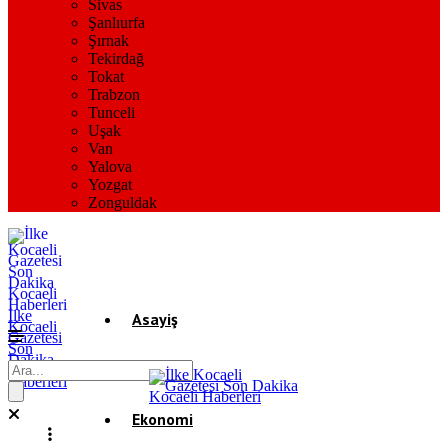
Sivas
Şanlıurfa
Şırnak
Tekirdağ
Tokat
Trabzon
Tunceli
Uşak
Van
Yalova
Yozgat
Zonguldak
İlke
Asayiş
Kocaeli
Gazetesi
Son
Dakika
Gündem
Kocaeli
Haberleri
Ekonomi