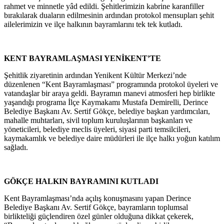
rahmet ve minnetle yâd edildi. Şehitlerimizin kabrine karanfiller
bırakılarak duaların edilmesinin ardından protokol mensupları şehit
ailelerimizin ve ilçe halkının bayramlarını tek tek kutladı.
KENT BAYRAMLAŞMASI YENİKENT’TE
Şehitlik ziyaretinin ardından Yenikent Kültür Merkezi’nde
düzenlenen “Kent Bayramlaşması” programında protokol üyeleri ve
vatandaşlar bir araya geldi. Bayramın manevi atmosferi hep birlikte
yaşandığı programa İlçe Kaymakamı Mustafa Demirelli, Derince
Belediye Başkanı Av. Sertif Gökçe, belediye başkan yardımcıları,
mahalle muhtarları, sivil toplum kuruluşlarının başkanları ve
yöneticileri, belediye meclis üyeleri, siyasi parti temsilcileri,
kaymakamlık ve belediye daire müdürleri ile ilçe halkı yoğun katılım
sağladı.
GÖKÇE HALKIN BAYRAMINI KUTLADI
Kent Bayramlaşması’nda açılış konuşmasını yapan Derince
Belediye Başkanı Av. Sertif Gökçe, bayramların toplumsal
birlikteliği güçlendiren özel günler olduğuna dikkat çekerek,