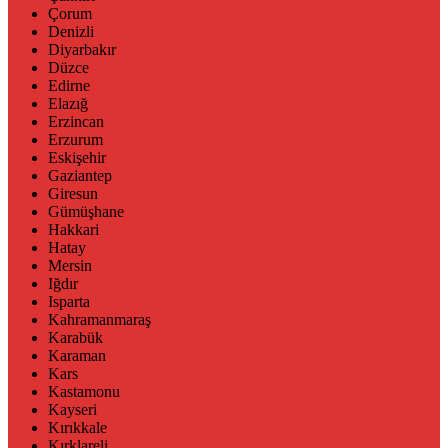
Çorum
Denizli
Diyarbakır
Düzce
Edirne
Elazığ
Erzincan
Erzurum
Eskişehir
Gaziantep
Giresun
Gümüşhane
Hakkari
Hatay
Mersin
Iğdır
Isparta
Kahramanmaraş
Karabük
Karaman
Kars
Kastamonu
Kayseri
Kırıkkale
Kırklareli