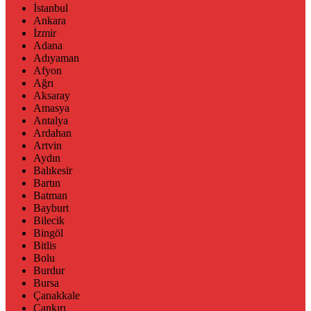
İstanbul
Ankara
İzmir
Adana
Adıyaman
Afyon
Ağrı
Aksaray
Amasya
Antalya
Ardahan
Artvin
Aydın
Balıkesir
Bartın
Batman
Bayburt
Bilecik
Bingöl
Bitlis
Bolu
Burdur
Bursa
Çanakkale
Çankırı