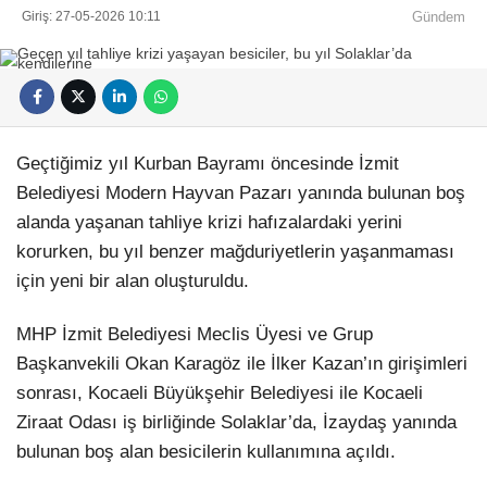
Giriş: 27-05-2026 10:11
Gündem
Künye
EĞITIM
Namaz Vakitleri
Nöbetçi Eczaneler
TEKNOLOJI
Puan Durumları
Şifremi Unuttum
KÖŞE YAZILARI
Şifremi Yenile
Son Dakika
Geçtiğimiz yıl Kurban Bayramı öncesinde İzmit
VIDEO GALERI
Üye Giriş
Belediyesi Modern Hayvan Pazarı yanında bulunan boş
Üye Kayıt
RÖPORTAJ
alanda yaşanan tahliye krizi hafızalardaki yerini
Üye Onay
Yayınlar
korurken, bu yıl benzer mağduriyetlerin yaşanmaması
RESMI İLANLAR
Yazarlar
için yeni bir alan oluşturuldu.
Yazı Düzenle
Yazı Gönder
MHP İzmit Belediyesi Meclis Üyesi ve Grup
Yazılarım
Yorumlarım
Başkanvekili
Okan Karagöz
ile
İlker Kazan
’ın girişimleri
sonrası, Kocaeli Büyükşehir Belediyesi ile Kocaeli
Ziraat Odası iş birliğinde Solaklar’da, İzaydaş yanında
bulunan boş alan besicilerin kullanımına açıldı.