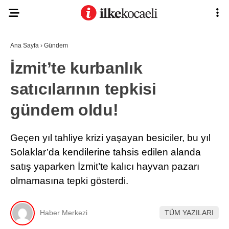
26.6
°
KOCAELI
Ana Sayfa
›
Gündem
İzmit’te kurbanlık
satıcılarının tepkisi
ASAYIŞ
gündem oldu!
GÜNDEM
EKONOMI
Geçen yıl tahliye krizi yaşayan besiciler, bu yıl
POLITIKA
Solaklar’da kendilerine tahsis edilen alanda
Ana Sayfa
Anasayfa
satış yaparken İzmit’te kalıcı hayvan pazarı
DÜNYA
Gizlilik Politikası
olmamasına tepki gösterdi.
Gizlilik Politikası
SPOR
Hava Durumu
Hesabım
MAGAZIN
Haber Merkezi
TÜM YAZILARI
İletişim
Kişisel Verilerin Korunması
SAĞLIK