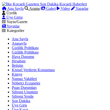
Ana Sayfa
Arama
Galeri
Video
Yazarlar
Üyelik
Üye Girişi
Yayın/Gazete
Yayınlar
Kategoriler
Ana Sayfa
Anasayfa
Gizlilik Politikası
Gizlilik Politikası
Hava Durumu
Hesabım
İletişim
Kişisel Verilerin Korunması
Künye
Namaz Vakitleri
Nöbetçi Eczaneler
Puan Durumları
Şifremi Unuttum
Şifremi Yenile
Son Dakika
Üye Giriş
Üye Kayıt