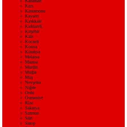
Karaman
Kars
Kastamonu
Kayseri
Kırıkkale
Kırklareli
Kırşehir
Kilis
Kocaeli
Konya
Kütahya
Malatya
Manisa
Mardin
Muğla
Muş
Nevşehir
Niğde
Ordu
Osmaniye
Rize
Sakarya
Samsun
Siirt
Sinop