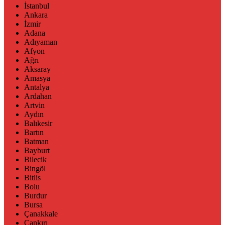
İstanbul
Ankara
İzmir
Adana
Adıyaman
Afyon
Ağrı
Aksaray
Amasya
Antalya
Ardahan
Artvin
Aydın
Balıkesir
Bartın
Batman
Bayburt
Bilecik
Bingöl
Bitlis
Bolu
Burdur
Bursa
Çanakkale
Çankırı