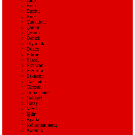
Bitlis
Bolu
Burdur
Bursa
Çanakkale
Çankırı
Çorum
Denizli
Diyarbakır
Düzce
Edirne
Elazığ
Erzincan
Erzurum
Eskişehir
Gaziantep
Giresun
Gümüşhane
Hakkari
Hatay
Mersin
Iğdır
Isparta
Kahramanmaraş
Karabük