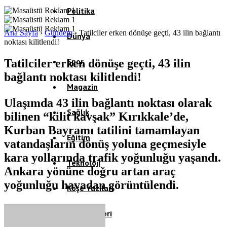
Politika
Ana Sayfa
›
Gündem
›
Tatilciler erken dönüşe geçti, 43 ilin bağlantı
Dünya
noktası kilitlendi!
Spor
Tatilciler erken dönüşe geçti, 43 ilin
bağlantı noktası kilitlendi!
Magazin
Ulaşımda 43 ilin bağlantı noktası olarak
Sağlık
bilinen “kilit kavşak” Kırıkkale’de,
Kurban Bayramı tatilini tamamlayan
Eğitim
vatandaşların dönüş yoluna geçmesiyle
kara yollarında trafik yoğunluğu yaşandı.
Teknoloji
Ankara yönüne doğru artan araç
yoğunluğu havadan görüntülendi.
Köşe Yazıları
Video Galeri