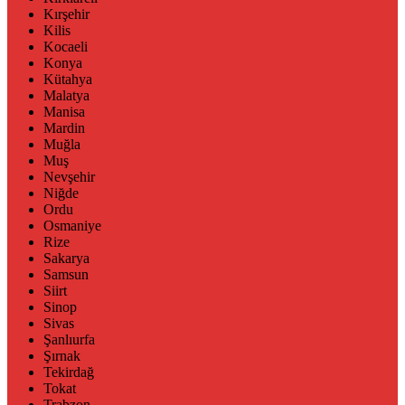
Kırşehir
Kilis
Kocaeli
Konya
Kütahya
Malatya
Manisa
Mardin
Muğla
Muş
Nevşehir
Niğde
Ordu
Osmaniye
Rize
Sakarya
Samsun
Siirt
Sinop
Sivas
Şanlıurfa
Şırnak
Tekirdağ
Tokat
Trabzon