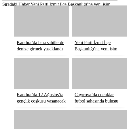
Sıradaki Haber
Yeni Parti İzmit İlçe Başkanlığı’na yeni isim
Kandıra’da bazı sahillerde
Yeni Parti İzmit İlçe
denize girmek yasaklandı
Başkanlığı’na yeni isim
Kandıra’da 12 Ağustos’ta
Çayırova’da çocuklar
gençlik coşkusu yaşanacak
futbol sahasında buluştu