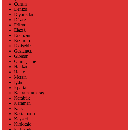
Çorum
Denizli
Diyarbakır
Düzce
Edirne
Elazığ
Erzincan
Erzurum
Eskişehir
Gaziantep
Giresun
Gümüşhane
Hakkari
Hatay
Mersin
Iğdır
Isparta
Kahramanmaraş
Karabük
Karaman
Kars
Kastamonu
Kayseri
Kırıkkale
Kırklareli