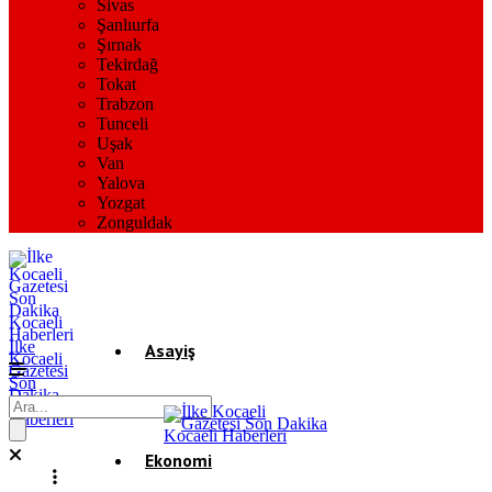
Sivas
Şanlıurfa
Şırnak
Tekirdağ
Tokat
Trabzon
Tunceli
Uşak
Van
Yalova
Yozgat
Zonguldak
İlke
Asayiş
Kocaeli
Gazetesi
Son
Dakika
Gündem
Kocaeli
Haberleri
Ekonomi