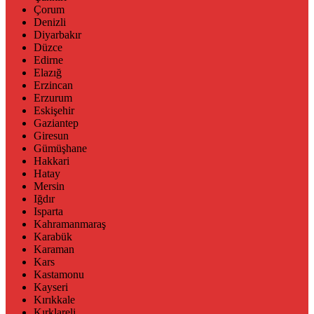
Çorum
Denizli
Diyarbakır
Düzce
Edirne
Elazığ
Erzincan
Erzurum
Eskişehir
Gaziantep
Giresun
Gümüşhane
Hakkari
Hatay
Mersin
Iğdır
Isparta
Kahramanmaraş
Karabük
Karaman
Kars
Kastamonu
Kayseri
Kırıkkale
Kırklareli