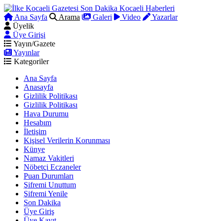
Ana Sayfa
Arama
Galeri
Video
Yazarlar
Üyelik
Üye Girişi
Yayın/Gazete
Yayınlar
Kategoriler
Ana Sayfa
Anasayfa
Gizlilik Politikası
Gizlilik Politikası
Hava Durumu
Hesabım
İletişim
Kişisel Verilerin Korunması
Künye
Namaz Vakitleri
Nöbetçi Eczaneler
Puan Durumları
Şifremi Unuttum
Şifremi Yenile
Son Dakika
Üye Giriş
Üye Kayıt