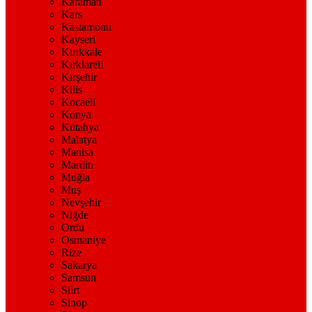
Karaman
Kars
Kastamonu
Kayseri
Kırıkkale
Kırklareli
Kırşehir
Kilis
Kocaeli
Konya
Kütahya
Malatya
Manisa
Mardin
Muğla
Muş
Nevşehir
Niğde
Ordu
Osmaniye
Rize
Sakarya
Samsun
Siirt
Sinop