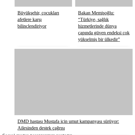
Büyükşehir, çocukları
Bakan Memişoğlu:
afetlere karşı
“Türkiye, sağlık
bilinçlendiriyor
hizmetlerinde dünya
çapında güven endeksi çok
yükselmiş bir ülkedir”
DMD hastası Mustafa için umut kampanyası sürüyor:
Ailesinden destek çağrısı