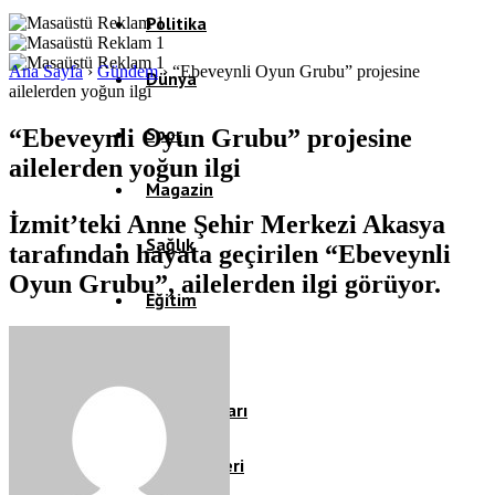
Politika
Ana Sayfa
›
Gündem
›
“Ebeveynli Oyun Grubu” projesine
Dünya
ailelerden yoğun ilgi
Spor
“Ebeveynli Oyun Grubu” projesine
ailelerden yoğun ilgi
Magazin
İzmit’teki Anne Şehir Merkezi Akasya
Sağlık
tarafından hayata geçirilen “Ebeveynli
Oyun Grubu”, ailelerden ilgi görüyor.
Eğitim
Teknoloji
Köşe Yazıları
Video Galeri