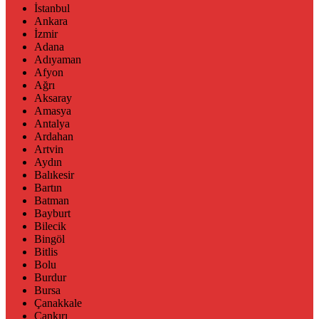
İstanbul
Ankara
İzmir
Adana
Adıyaman
Afyon
Ağrı
Aksaray
Amasya
Antalya
Ardahan
Artvin
Aydın
Balıkesir
Bartın
Batman
Bayburt
Bilecik
Bingöl
Bitlis
Bolu
Burdur
Bursa
Çanakkale
Çankırı