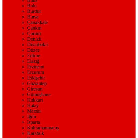
Bitlis
Bolu
Burdur
Bursa
Çanakkale
Çankırı
Çorum
Denizli
Diyarbakır
Düzce
Edirne
Elazığ
Erzincan
Erzurum
Eskişehir
Gaziantep
Giresun
Gümüşhane
Hakkari
Hatay
Mersin
Iğdır
Isparta
Kahramanmaraş
Karabük