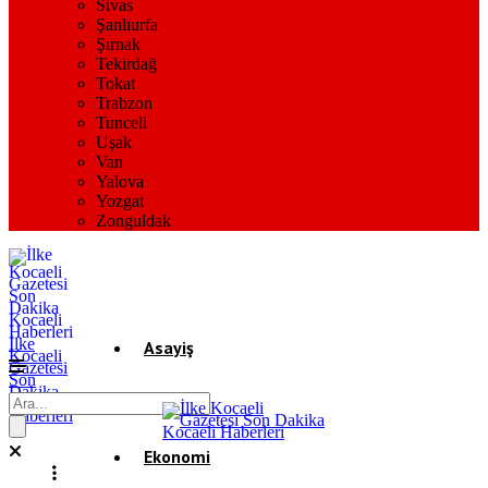
Sivas
Şanlıurfa
Şırnak
Tekirdağ
Tokat
Trabzon
Tunceli
Uşak
Van
Yalova
Yozgat
Zonguldak
İlke
Asayiş
Kocaeli
Gazetesi
Son
Dakika
Gündem
Kocaeli
Haberleri
Ekonomi