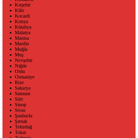
Kırşehir
Kilis
Kocaeli
Konya
Kütahya
Malatya
Manisa
Mardin
Muğla
Muş
Nevşehir
Niğde
Ordu
Osmaniye
Rize
Sakarya
Samsun
Siirt
Sinop
Sivas
Şanlıurfa
Şırnak
Tekirdağ
Tokat
Trabzon