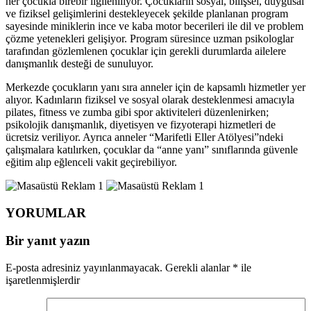
her çocukla birebir ilgileniliyor. Çocukların sosyal, bilişsel, duygusal
ve fiziksel gelişimlerini destekleyecek şekilde planlanan program
sayesinde miniklerin ince ve kaba motor becerileri ile dil ve problem
çözme yetenekleri gelişiyor. Program süresince uzman psikologlar
tarafından gözlemlenen çocuklar için gerekli durumlarda ailelere
danışmanlık desteği de sunuluyor.
Merkezde çocukların yanı sıra anneler için de kapsamlı hizmetler yer
alıyor. Kadınların fiziksel ve sosyal olarak desteklenmesi amacıyla
pilates, fitness ve zumba gibi spor aktiviteleri düzenlenirken;
psikolojik danışmanlık, diyetisyen ve fizyoterapi hizmetleri de
ücretsiz veriliyor. Ayrıca anneler “Marifetli Eller Atölyesi”ndeki
çalışmalara katılırken, çocuklar da “anne yanı” sınıflarında güvenle
eğitim alıp eğlenceli vakit geçirebiliyor.
YORUMLAR
Bir yanıt yazın
E-posta adresiniz yayınlanmayacak.
Gerekli alanlar
*
ile
işaretlenmişlerdir