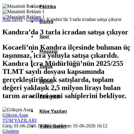
Politika
Ana Sayfa
›
Gündem
›
Kandıra’da 3 tarla icradan satışa çıkıyor
Dünya
Kandıra’da 3 tarla icradan satışa çıkıyor
Spor
Kocaeli’nin Kandıra ilçesinde bulunan üç
Magazin
taşınmaz, icra yoluyla satışa çıkarıldı.
Kandıra İcra Müdürlüğü’nün 2025/255
Sağlık
TLMT sayılı dosyası kapsamında
gerçekleştirilecek satışlarda, toplam
Eğitim
değeri yaklaşık 2,5 milyon lirayı bulan
tarım arazileri yeni sahiplerini bekliyor.
Teknoloji
Köşe Yazıları
Gökçen Asan
TÜM YAZILARI
Video Galeri
Giriş: 01-06-2026 18:30
Güncelleme: 01-06-2026 16:12
Gündem