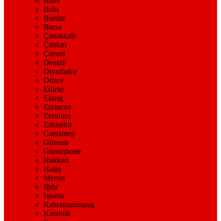
Bitlis
Bolu
Burdur
Bursa
Çanakkale
Çankırı
Çorum
Denizli
Diyarbakır
Düzce
Edirne
Elazığ
Erzincan
Erzurum
Eskişehir
Gaziantep
Giresun
Gümüşhane
Hakkari
Hatay
Mersin
Iğdır
Isparta
Kahramanmaraş
Karabük