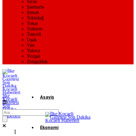
Sivas
Şanlıurfa
Şırnak
Tekirdağ
Tokat
Trabzon
Tunceli
Uşak
Van
Yalova
Yozgat
Zonguldak
İlke
Asayiş
Kocaeli
Gazetesi
Son
Dakika
Gündem
Kocaeli
Haberleri
Ekonomi