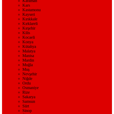
Karaman
Kars
Kastamonu
Kayseri
Kırıkkale
Kırklareli
Kırşehir
Kilis
Kocaeli
Konya
Kütahya
Malatya
Manisa
Mardin
Muğla
Muş
Nevşehir
Niğde
Ordu
Osmaniye
Rize
Sakarya
Samsun
Siirt
Sinop