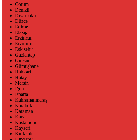
Çorum
Denizli
Diyarbakır
Düzce
Edirne
Elazığ
Erzincan
Erzurum
Eskişehir
Gaziantep
Giresun
Gümüşhane
Hakkari
Hatay
Mersin
Iğdır
Isparta
Kahramanmaraş
Karabük
Karaman
Kars
Kastamonu
Kayseri
Kırıkkale
Kırklareli