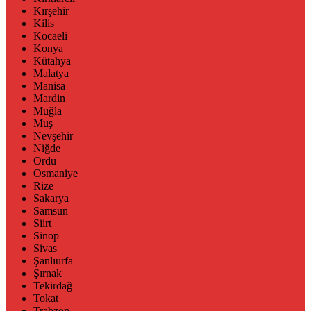
Kırşehir
Kilis
Kocaeli
Konya
Kütahya
Malatya
Manisa
Mardin
Muğla
Muş
Nevşehir
Niğde
Ordu
Osmaniye
Rize
Sakarya
Samsun
Siirt
Sinop
Sivas
Şanlıurfa
Şırnak
Tekirdağ
Tokat
Trabzon