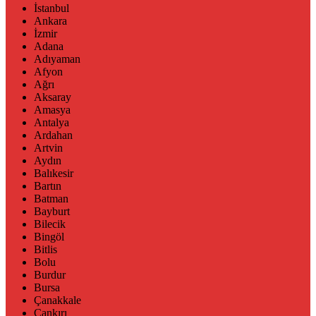
İstanbul
Ankara
İzmir
Adana
Adıyaman
Afyon
Ağrı
Aksaray
Amasya
Antalya
Ardahan
Artvin
Aydın
Balıkesir
Bartın
Batman
Bayburt
Bilecik
Bingöl
Bitlis
Bolu
Burdur
Bursa
Çanakkale
Çankırı