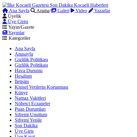
Ana Sayfa
Arama
Galeri
Video
Yazarlar
Üyelik
Üye Girişi
Yayın/Gazete
Yayınlar
Kategoriler
Ana Sayfa
Anasayfa
Gizlilik Politikası
Gizlilik Politikası
Hava Durumu
Hesabım
İletişim
Kişisel Verilerin Korunması
Künye
Namaz Vakitleri
Nöbetçi Eczaneler
Puan Durumları
Şifremi Unuttum
Şifremi Yenile
Son Dakika
Üye Giriş
Üye Kayıt