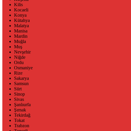
Kilis
Kocaeli
Konya
Kütahya
Malatya
Manisa
Mardin
Muğla
Muş
Nevşehir
Niğde
Ordu
Osmaniye
Rize
Sakarya
Samsun
Siirt
Sinop
Sivas
Şanlıurfa
Şırnak
Tekirdağ
Tokat
Trabzon
Tunceli