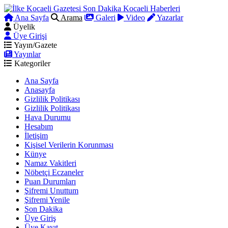
Ana Sayfa
Arama
Galeri
Video
Yazarlar
Üyelik
Üye Girişi
Yayın/Gazete
Yayınlar
Kategoriler
Ana Sayfa
Anasayfa
Gizlilik Politikası
Gizlilik Politikası
Hava Durumu
Hesabım
İletişim
Kişisel Verilerin Korunması
Künye
Namaz Vakitleri
Nöbetçi Eczaneler
Puan Durumları
Şifremi Unuttum
Şifremi Yenile
Son Dakika
Üye Giriş
Üye Kayıt