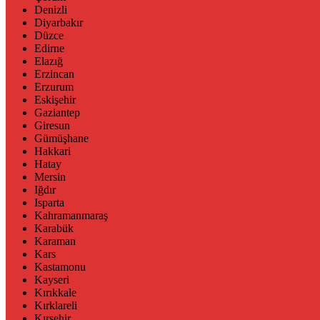
Denizli
Diyarbakır
Düzce
Edirne
Elazığ
Erzincan
Erzurum
Eskişehir
Gaziantep
Giresun
Gümüşhane
Hakkari
Hatay
Mersin
Iğdır
Isparta
Kahramanmaraş
Karabük
Karaman
Kars
Kastamonu
Kayseri
Kırıkkale
Kırklareli
Kırşehir