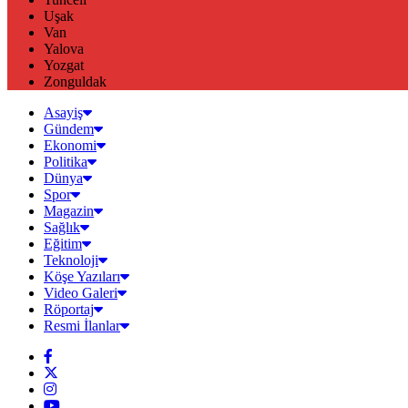
Uşak
Van
Yalova
Yozgat
Zonguldak
Asayiş
Gündem
Ekonomi
Politika
Dünya
Spor
Magazin
Sağlık
Eğitim
Teknoloji
Köşe Yazıları
Video Galeri
Röportaj
Resmi İlanlar