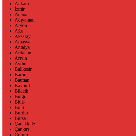
Ankara
İzmir
Adana
Adıyaman
Afyon
Ağrı
Aksaray
Amasya
Antalya
Ardahan
Artvin
Aydın
Balıkesir
Bartın
Batman
Bayburt
Bilecik
Bingöl
Bitlis
Bolu
Burdur
Bursa
Çanakkale
Çankırı
Çorum