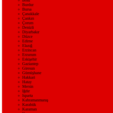
Bolu
Burdur
Bursa
Çanakkale
Çankırı
Çorum
Denizli
Diyarbakır
Düzce
Edirne
Elazığ
Erzincan
Erzurum
Eskişehir
Gaziantep
Giresun
Gümüşhane
Hakkari
Hatay
Mersin
Iğdır
Isparta
Kahramanmaraş
Karabük
Karaman