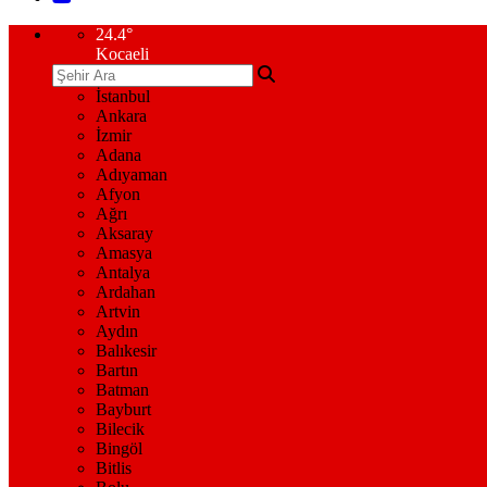
24.4
°
Kocaeli
İstanbul
Ankara
İzmir
Adana
Adıyaman
Afyon
Ağrı
Aksaray
Amasya
Antalya
Ardahan
Artvin
Aydın
Balıkesir
Bartın
Batman
Bayburt
Bilecik
Bingöl
Bitlis