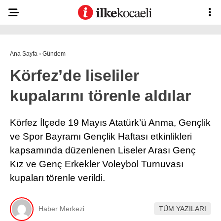
23.8
°
KOCAELI
Ana Sayfa
›
Gündem
Körfez’de liseliler
ASAYIŞ
kupalarını törenle aldılar
GÜNDEM
EKONOMI
Körfez İlçede 19 Mayıs Atatürk’ü Anma, Gençlik
ve Spor Bayramı Gençlik Haftası etkinlikleri
POLITIKA
Ana Sayfa
kapsamında düzenlenen Liseler Arası Genç
Anasayfa
DÜNYA
Kız ve Genç Erkekler Voleybol Turnuvası
Gizlilik Politikası
kupaları törenle verildi.
Gizlilik Politikası
SPOR
Hava Durumu
Hesabım
MAGAZIN
İletişim
Haber Merkezi
TÜM YAZILARI
Kişisel Verilerin Korunması
SAĞLIK