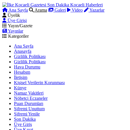
Ana Sayfa
Arama
Galeri
Video
Yazarlar
Üyelik
Üye Girişi
Yayın/Gazete
Yayınlar
Kategoriler
Ana Sayfa
Anasayfa
Gizlilik Politikası
Gizlilik Politikası
Hava Durumu
Hesabım
İletişim
Kişisel Verilerin Korunması
Künye
Namaz Vakitleri
Nöbetçi Eczaneler
Puan Durumları
Şifremi Unuttum
Şifremi Yenile
Son Dakika
Üye Giriş
Üye Kayıt