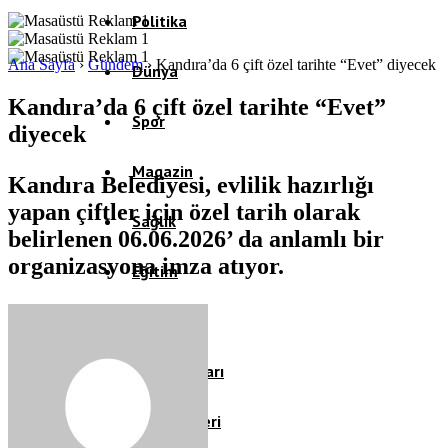
Politika
Ana Sayfa
›
Gündem
›
Kandıra’da 6 çift özel tarihte “Evet” diyecek
Dünya
Kandıra’da 6 çift özel tarihte “Evet”
Spor
diyecek
Magazin
Kandıra Belediyesi, evlilik hazırlığı
yapan çiftler için özel tarih olarak
Sağlık
belirlenen 06.06.2026’ da anlamlı bir
organizasyona imza atıyor.
Eğitim
Teknoloji
Köşe Yazıları
Video Galeri