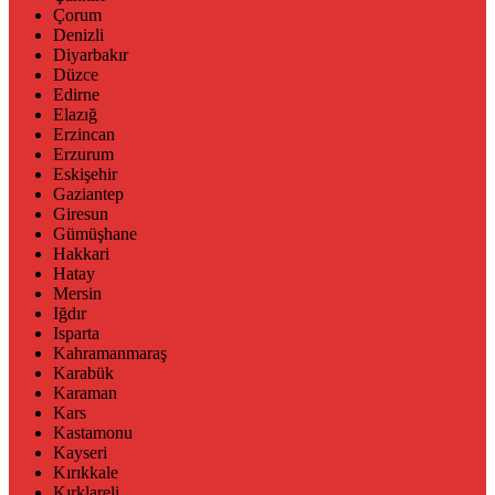
Çorum
Denizli
Diyarbakır
Düzce
Edirne
Elazığ
Erzincan
Erzurum
Eskişehir
Gaziantep
Giresun
Gümüşhane
Hakkari
Hatay
Mersin
Iğdır
Isparta
Kahramanmaraş
Karabük
Karaman
Kars
Kastamonu
Kayseri
Kırıkkale
Kırklareli