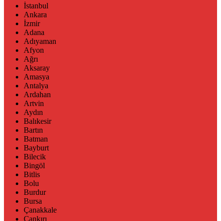
İstanbul
Ankara
İzmir
Adana
Adıyaman
Afyon
Ağrı
Aksaray
Amasya
Antalya
Ardahan
Artvin
Aydın
Balıkesir
Bartın
Batman
Bayburt
Bilecik
Bingöl
Bitlis
Bolu
Burdur
Bursa
Çanakkale
Çankırı