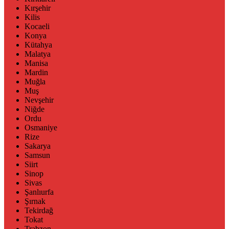
Kırşehir
Kilis
Kocaeli
Konya
Kütahya
Malatya
Manisa
Mardin
Muğla
Muş
Nevşehir
Niğde
Ordu
Osmaniye
Rize
Sakarya
Samsun
Siirt
Sinop
Sivas
Şanlıurfa
Şırnak
Tekirdağ
Tokat
Trabzon