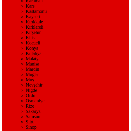
Karaman
Kars
Kastamonu
Kayseri
Kırıkkale
Kırklareli
Kırşehir
Kilis
Kocaeli
Konya
Kütahya
Malatya
Manisa
Mardin
Muğla
Muş
Nevşehir
Niğde
Ordu
Osmaniye
Rize
Sakarya
Samsun
Siirt
Sinop