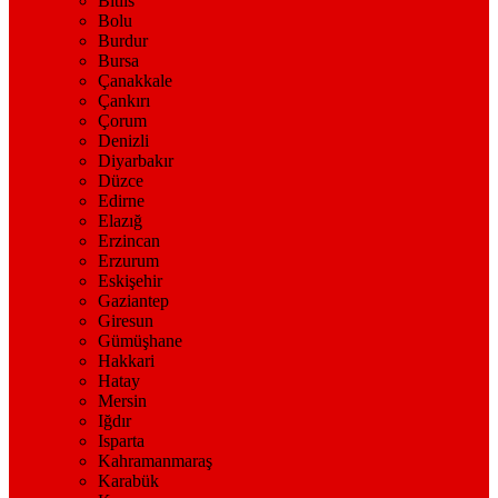
Bitlis
Bolu
Burdur
Bursa
Çanakkale
Çankırı
Çorum
Denizli
Diyarbakır
Düzce
Edirne
Elazığ
Erzincan
Erzurum
Eskişehir
Gaziantep
Giresun
Gümüşhane
Hakkari
Hatay
Mersin
Iğdır
Isparta
Kahramanmaraş
Karabük