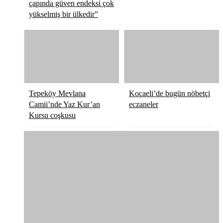
çapında güven endeksi çok
yükselmiş bir ülkedir”
Tepeköy Mevlana
Kocaeli’de bugün nöbetçi
Camii’nde Yaz Kur’an
eczaneler
Kursu coşkusu