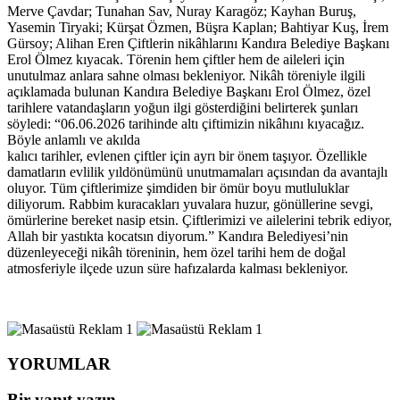
Merve Çavdar; Tunahan Sav, Nuray Karagöz; Kayhan Buruş,
Yasemin Tiryaki; Kürşat Özmen, Büşra Kaplan; Bahtiyar Kuş, İrem
Gürsoy; Alihan Eren Çiftlerin nikâhlarını Kandıra Belediye Başkanı
Erol Ölmez kıyacak. Törenin hem çiftler hem de aileleri için
unutulmaz anlara sahne olması bekleniyor. Nikâh töreniyle ilgili
açıklamada bulunan Kandıra Belediye Başkanı Erol Ölmez, özel
tarihlere vatandaşların yoğun ilgi gösterdiğini belirterek şunları
söyledi: “06.06.2026 tarihinde altı çiftimizin nikâhını kıyacağız.
Böyle anlamlı ve akılda
kalıcı tarihler, evlenen çiftler için ayrı bir önem taşıyor. Özellikle
damatların evlilik yıldönümünü unutmamaları açısından da avantajlı
oluyor. Tüm çiftlerimize şimdiden bir ömür boyu mutluluklar
diliyorum. Rabbim kuracakları yuvalara huzur, gönüllerine sevgi,
ömürlerine bereket nasip etsin. Çiftlerimizi ve ailelerini tebrik ediyor,
Allah bir yastıkta kocatsın diyorum.” Kandıra Belediyesi’nin
düzenleyeceği nikâh töreninin, hem özel tarihi hem de doğal
atmosferiyle ilçede uzun süre hafızalarda kalması bekleniyor.
YORUMLAR
Bir yanıt yazın