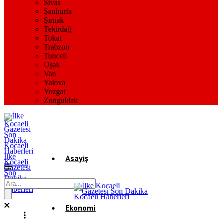
Sivas
Şanlıurfa
Şırnak
Tekirdağ
Tokat
Trabzon
Tunceli
Uşak
Van
Yalova
Yozgat
Zonguldak
İlke
Asayiş
Kocaeli
Gazetesi
Son
Dakika
Gündem
Kocaeli
Haberleri
Ekonomi