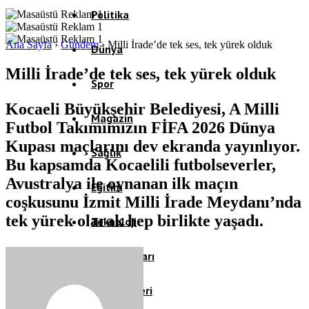
Politika
Ana Sayfa
›
Gündem
›
Milli İrade’de tek ses, tek yürek olduk
Dünya
Milli İrade’de tek ses, tek yürek olduk
Spor
Kocaeli Büyükşehir Belediyesi, A Milli
Magazin
Futbol Takımımızın FİFA 2026 Dünya
Kupası maçlarını dev ekranda yayınlıyor.
Sağlık
Bu kapsamda Kocaelili futbolseverler,
Avustralya ile oynanan ilk maçın
Eğitim
coşkusunu İzmit Milli İrade Meydanı’nda
tek yürek olarak hep birlikte yaşadı.
Teknoloji
Köşe Yazıları
Video Galeri