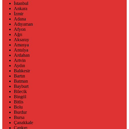
İstanbul
Ankara
İzmir
Adana
Adıyaman
Afyon
Ağrı
Aksaray
Amasya
Antalya
Ardahan
Artvin
Aydın
Balıkesir
Bartın
Batman
Bayburt
Bilecik
Bingöl
Bitlis
Bolu
Burdur
Bursa
Çanakkale
Çankırı