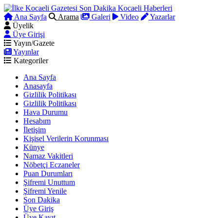
Ana Sayfa
Arama
Galeri
Video
Yazarlar
Üyelik
Üye Girişi
Yayın/Gazete
Yayınlar
Kategoriler
Ana Sayfa
Anasayfa
Gizlilik Politikası
Gizlilik Politikası
Hava Durumu
Hesabım
İletişim
Kişisel Verilerin Korunması
Künye
Namaz Vakitleri
Nöbetçi Eczaneler
Puan Durumları
Şifremi Unuttum
Şifremi Yenile
Son Dakika
Üye Giriş
Üye Kayıt