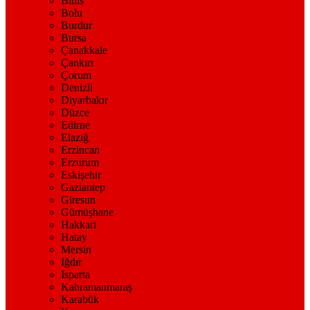
Bitlis
Bolu
Burdur
Bursa
Çanakkale
Çankırı
Çorum
Denizli
Diyarbakır
Düzce
Edirne
Elazığ
Erzincan
Erzurum
Eskişehir
Gaziantep
Giresun
Gümüşhane
Hakkari
Hatay
Mersin
Iğdır
Isparta
Kahramanmaraş
Karabük