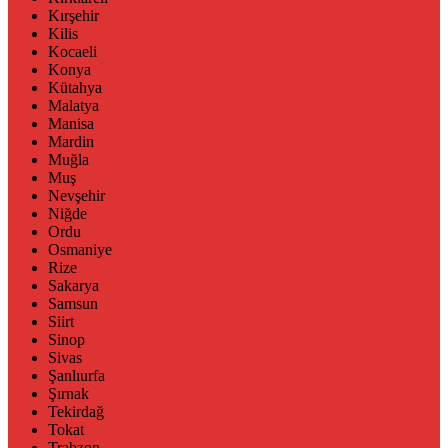
Kırşehir
Kilis
Kocaeli
Konya
Kütahya
Malatya
Manisa
Mardin
Muğla
Muş
Nevşehir
Niğde
Ordu
Osmaniye
Rize
Sakarya
Samsun
Siirt
Sinop
Sivas
Şanlıurfa
Şırnak
Tekirdağ
Tokat
Trabzon