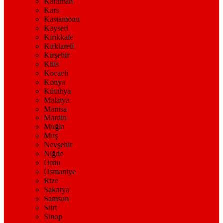
Karaman
Kars
Kastamonu
Kayseri
Kırıkkale
Kırklareli
Kırşehir
Kilis
Kocaeli
Konya
Kütahya
Malatya
Manisa
Mardin
Muğla
Muş
Nevşehir
Niğde
Ordu
Osmaniye
Rize
Sakarya
Samsun
Siirt
Sinop