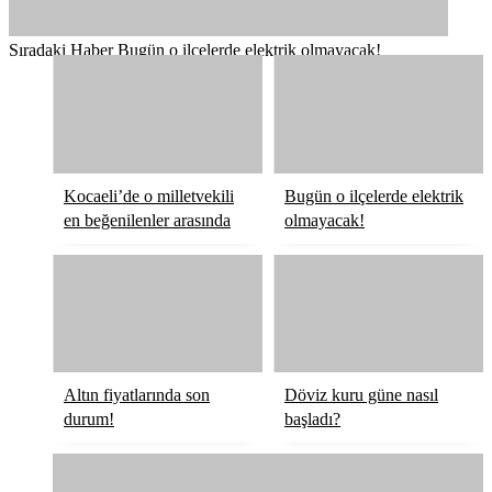
Sıradaki Haber
Bugün o ilçelerde elektrik olmayacak!
Kocaeli’de o milletvekili
Bugün o ilçelerde elektrik
en beğenilenler arasında
olmayacak!
Altın fiyatlarında son
Döviz kuru güne nasıl
durum!
başladı?