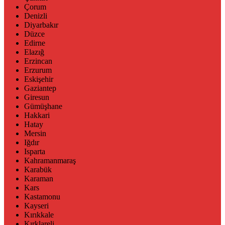
Çorum
Denizli
Diyarbakır
Düzce
Edirne
Elazığ
Erzincan
Erzurum
Eskişehir
Gaziantep
Giresun
Gümüşhane
Hakkari
Hatay
Mersin
Iğdır
Isparta
Kahramanmaraş
Karabük
Karaman
Kars
Kastamonu
Kayseri
Kırıkkale
Kırklareli