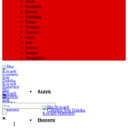
Sivas
Şanlıurfa
Şırnak
Tekirdağ
Tokat
Trabzon
Tunceli
Uşak
Van
Yalova
Yozgat
Zonguldak
İlke
Asayiş
Kocaeli
Gazetesi
Son
Dakika
Gündem
Kocaeli
Haberleri
Ekonomi