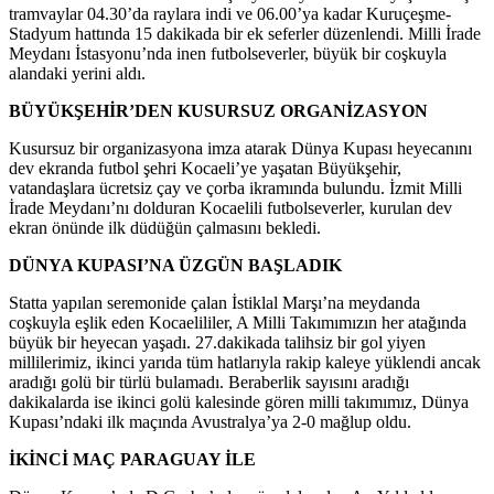
tramvaylar 04.30’da raylara indi ve 06.00’ya kadar Kuruçeşme-
Stadyum hattında 15 dakikada bir ek seferler düzenlendi. Milli İrade
Meydanı İstasyonu’nda inen futbolseverler, büyük bir coşkuyla
alandaki yerini aldı.
BÜYÜKŞEHİR’DEN KUSURSUZ ORGANİZASYON
Kusursuz bir organizasyona imza atarak Dünya Kupası heyecanını
dev ekranda futbol şehri Kocaeli’ye yaşatan Büyükşehir,
vatandaşlara ücretsiz çay ve çorba ikramında bulundu. İzmit Milli
İrade Meydanı’nı dolduran Kocaelili futbolseverler, kurulan dev
ekran önünde ilk düdüğün çalmasını bekledi.
DÜNYA KUPASI’NA ÜZGÜN BAŞLADIK
Statta yapılan seremonide çalan İstiklal Marşı’na meydanda
coşkuyla eşlik eden Kocaelililer, A Milli Takımımızın her atağında
büyük bir heyecan yaşadı. 27.dakikada talihsiz bir gol yiyen
millilerimiz, ikinci yarıda tüm hatlarıyla rakip kaleye yüklendi ancak
aradığı golü bir türlü bulamadı. Beraberlik sayısını aradığı
dakikalarda ise ikinci golü kalesinde gören milli takımımız, Dünya
Kupası’ndaki ilk maçında Avustralya’ya 2-0 mağlup oldu.
İKİNCİ MAÇ PARAGUAY İLE