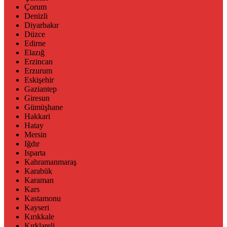
Çorum
Denizli
Diyarbakır
Düzce
Edirne
Elazığ
Erzincan
Erzurum
Eskişehir
Gaziantep
Giresun
Gümüşhane
Hakkari
Hatay
Mersin
Iğdır
Isparta
Kahramanmaraş
Karabük
Karaman
Kars
Kastamonu
Kayseri
Kırıkkale
Kırklareli