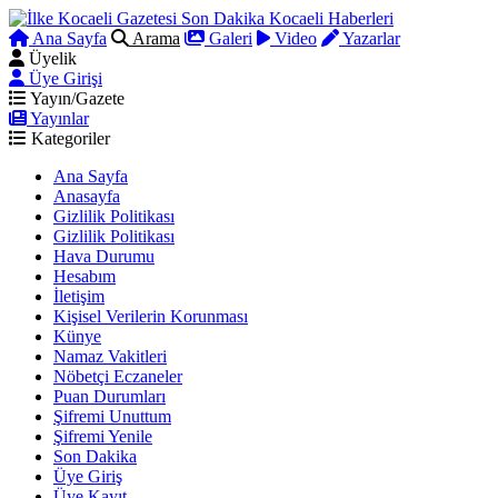
Ana Sayfa
Arama
Galeri
Video
Yazarlar
Üyelik
Üye Girişi
Yayın/Gazete
Yayınlar
Kategoriler
Ana Sayfa
Anasayfa
Gizlilik Politikası
Gizlilik Politikası
Hava Durumu
Hesabım
İletişim
Kişisel Verilerin Korunması
Künye
Namaz Vakitleri
Nöbetçi Eczaneler
Puan Durumları
Şifremi Unuttum
Şifremi Yenile
Son Dakika
Üye Giriş
Üye Kayıt