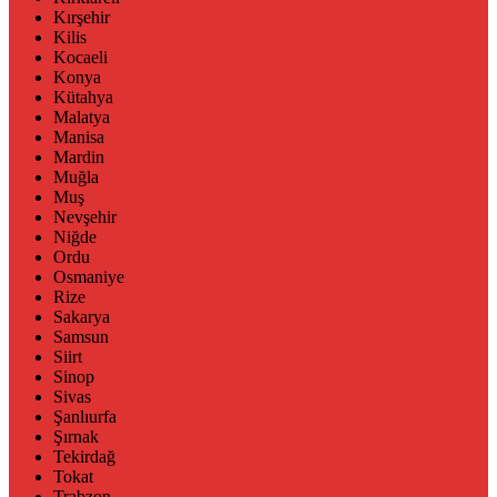
Kırşehir
Kilis
Kocaeli
Konya
Kütahya
Malatya
Manisa
Mardin
Muğla
Muş
Nevşehir
Niğde
Ordu
Osmaniye
Rize
Sakarya
Samsun
Siirt
Sinop
Sivas
Şanlıurfa
Şırnak
Tekirdağ
Tokat
Trabzon