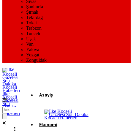
Sivas
Şanlıurfa
Şırnak
Tekirdağ
Tokat
Trabzon
Tunceli
Uşak
Van
Yalova
Yozgat
Zonguldak
İlke
Asayiş
Kocaeli
Gazetesi
Son
Dakika
Gündem
Kocaeli
Haberleri
Ekonomi