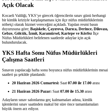
Açık Olacak
Kocaeli Valiliği, YKS’ye girecek öğrencilerin sınav günü herhangi
bir kimlik kriziyle karşılaşmaması için ilçe nüfus müdürlüklerinin
nöbetçi olarak hizmet vereceğini açıkladı. Yapılan resmi basın
duyurusuna göre;
Başiskele, Çayırova, Darıca, Derince, Dilovası,
Gebze, Gölcük, İzmit, Karamürsel, Kartepe ve Körfez
İlçe
Nüfus Müdürlükleri belirlenen saatlerde adaylar için açık
bulundurulacak.
YKS Hafta Sonu Nüfus Müdürlükleri
Çalışma Saatleri
Sınavın yapılacağı hafta sonu boyunca nüfus müdürlüklerinin mesai
saatleri şu şekilde planlandı:
20 Haziran 2026 Cumartesi:
Saat
07.00 ile 17.00
arası
21 Haziran 2026 Pazar:
Saat
07.00 ile 15.30
arası
Adayların sınav salonlarına geç kalmamaları adına, kimlik
işlemlerini sınav saatinden makul bir süre önce tamamlamaları
büyük önem arz ediyor.