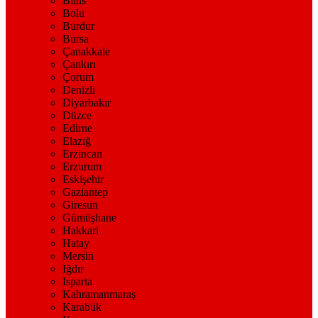
Bitlis
Bolu
Burdur
Bursa
Çanakkale
Çankırı
Çorum
Denizli
Diyarbakır
Düzce
Edirne
Elazığ
Erzincan
Erzurum
Eskişehir
Gaziantep
Giresun
Gümüşhane
Hakkari
Hatay
Mersin
Iğdır
Isparta
Kahramanmaraş
Karabük