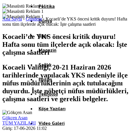
Politika
Ana Sayfa
›
Gündem
›
Kocaeli’de YKS öncesi kritik duyuru! Hafta
Dünya
sonu tüm ilçelerde açık olacak: İşte çalışma saatleri
Spor
Kocaeli’de YKS öncesi kritik duyuru!
Hafta sonu tüm ilçelerde açık olacak: İşte
Magazin
çalışma saatleri
Sağlık
Kocaeli Valiliği, 20-21 Haziran 2026
tarihlerinde yapılacak YKS nedeniyle ilçe
Eğitim
nüfus müdürlüklerinin açık tutulacağını
duyurdu. İşte nöbetçi nüfus müdürlükleri,
Teknoloji
çalışma saatleri ve gerekli belgeler.
Köşe Yazıları
Gökçen Asan
Video Galeri
TÜM YAZILARI
Giriş: 17-06-2026 11:02