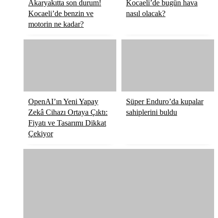
Akaryakıtta son durum!
Kocaeli’de bugün hava
Kocaeli’de benzin ve
nasıl olacak?
motorin ne kadar?
OpenAI’ın Yeni Yapay
Süper Enduro’da kupalar
Zekâ Cihazı Ortaya Çıktı:
sahiplerini buldu
Fiyatı ve Tasarımı Dikkat
Çekiyor