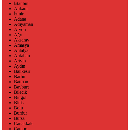
İstanbul
Ankara
İzmir
Adana
Adıyaman
Afyon
Ağrı
Aksaray
Amasya
Antalya
Ardahan
Artvin
Aydın
Balıkesir
Bartın
Batman
Bayburt
Bilecik
Bingöl
Bitlis
Bolu
Burdur
Bursa
Çanakkale
Çankırı