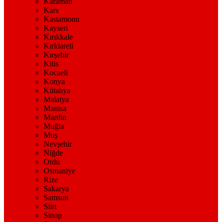
Karaman
Kars
Kastamonu
Kayseri
Kırıkkale
Kırklareli
Kırşehir
Kilis
Kocaeli
Konya
Kütahya
Malatya
Manisa
Mardin
Muğla
Muş
Nevşehir
Niğde
Ordu
Osmaniye
Rize
Sakarya
Samsun
Siirt
Sinop