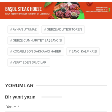
AYHAN UYUMAZ
GEBZE ADLIYESI TÖREN
GEBZE CUMHURIYET BAŞSAVCISI
KOCAELI SON DAKIKA ACI HABER
SAVCI KALP KRIZI
VEFAT EDEN SAVCILAR.
YORUMLAR
Bir yanıt yazın
Yorum
*