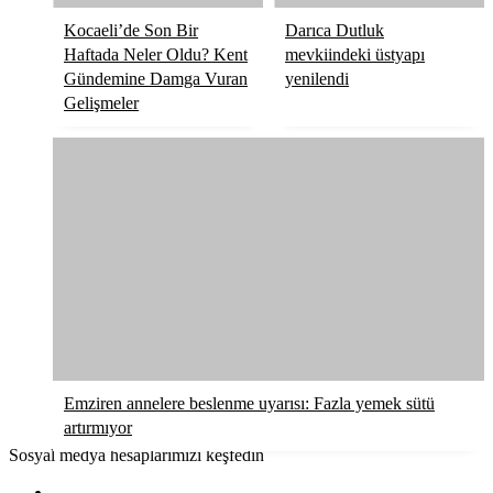
Kocaeli’de Son Bir
Darıca Dutluk
Haftada Neler Oldu? Kent
mevkiindeki üstyapı
Gündemine Damga Vuran
yenilendi
Gelişmeler
Emziren annelere beslenme uyarısı: Fazla yemek sütü
artırmıyor
Sosyal medya hesaplarımızı keşfedin