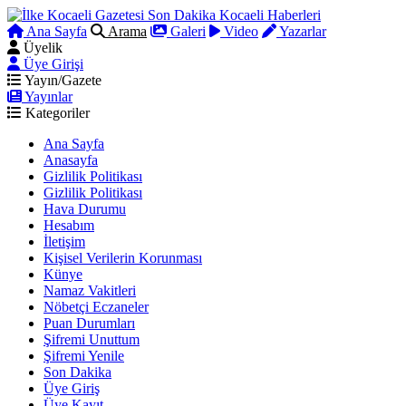
Ana Sayfa
Arama
Galeri
Video
Yazarlar
Üyelik
Üye Girişi
Yayın/Gazete
Yayınlar
Kategoriler
Ana Sayfa
Anasayfa
Gizlilik Politikası
Gizlilik Politikası
Hava Durumu
Hesabım
İletişim
Kişisel Verilerin Korunması
Künye
Namaz Vakitleri
Nöbetçi Eczaneler
Puan Durumları
Şifremi Unuttum
Şifremi Yenile
Son Dakika
Üye Giriş
Üye Kayıt