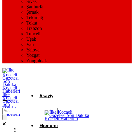
Sivas
Şanlıurfa
Şırnak
Tekirdağ
Tokat
Trabzon
Tunceli
Uşak
Van
Yalova
Yozgat
Zonguldak
İlke
Asayiş
Kocaeli
Gazetesi
Son
Dakika
Gündem
Kocaeli
Haberleri
Ekonomi