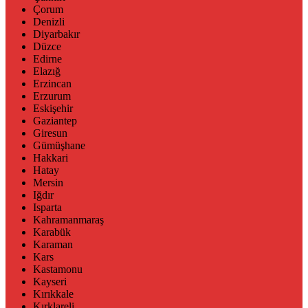
Çorum
Denizli
Diyarbakır
Düzce
Edirne
Elazığ
Erzincan
Erzurum
Eskişehir
Gaziantep
Giresun
Gümüşhane
Hakkari
Hatay
Mersin
Iğdır
Isparta
Kahramanmaraş
Karabük
Karaman
Kars
Kastamonu
Kayseri
Kırıkkale
Kırklareli