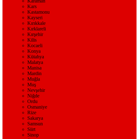
Karaman
Kars
Kastamonu
Kayseri
Kırıkkale
Kırklareli
Kırşehir
Kilis
Kocaeli
Konya
Kütahya
Malatya
Manisa
Mardin
Muğla
Muş
Nevşehir
Niğde
Ordu
Osmaniye
Rize
Sakarya
Samsun
Siirt
Sinop