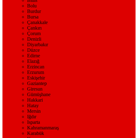
Bitlis
Bolu
Burdur
Bursa
Çanakkale
Çankırı
Çorum
Denizli
Diyarbakır
Düzce
Edirne
Elazığ
Erzincan
Erzurum
Eskişehir
Gaziantep
Giresun
Gümüşhane
Hakkari
Hatay
Mersin
Iğdır
Isparta
Kahramanmaraş
Karabük