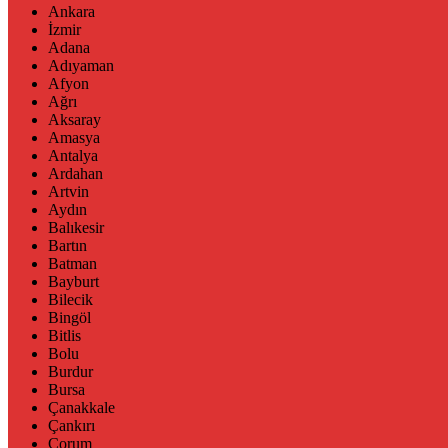
Ankara
İzmir
Adana
Adıyaman
Afyon
Ağrı
Aksaray
Amasya
Antalya
Ardahan
Artvin
Aydın
Balıkesir
Bartın
Batman
Bayburt
Bilecik
Bingöl
Bitlis
Bolu
Burdur
Bursa
Çanakkale
Çankırı
Çorum