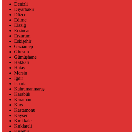
Denizli
Diyarbakır
Düzce
Edirne
Elazığ
Erzincan
Erzurum
Eskişehir
Gaziantep
Giresun
Gümüşhane
Hakkari
Hatay
Mersin
Iğdır
Isparta
Kahramanmaraş
Karabük
Karaman
Kars
Kastamonu
Kayseri
Kırıkkale
Kırklareli
Kırşehir