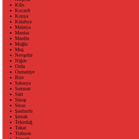
Kilis
Kocaeli
Konya
Kütahya
Malatya
Manisa
Mardin
Muğla
Muş
Nevşehir
Niğde
Ordu
Osmaniye
Rize
Sakarya
Samsun
Siirt
Sinop
Sivas
Şanlıurfa
Şırnak
Tekirdağ
Tokat
Trabzon
Tunceli