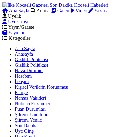
Ana Sayfa
Arama
Galeri
Video
Yazarlar
Üyelik
Üye Girişi
Yayın/Gazete
Yayınlar
Kategoriler
Ana Sayfa
Anasayfa
Gizlilik Politikası
Gizlilik Politikası
Hava Durumu
Hesabım
İletişim
Kişisel Verilerin Korunması
Künye
Namaz Vakitleri
Nöbetçi Eczaneler
Puan Durumları
Şifremi Unuttum
Şifremi Yenile
Son Dakika
Üye Giriş
Üye Kayıt