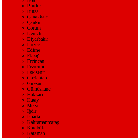
Bolu
Burdur
Bursa
Çanakkale
Çankırı
Çorum
Denizli
Diyarbakır
Düzce
Edirne
Elazığ
Erzincan
Erzurum
Eskişehir
Gaziantep
Giresun
Gümüşhane
Hakkari
Hatay
Mersin
Iğdır
Isparta
Kahramanmaraş
Karabük
Karaman