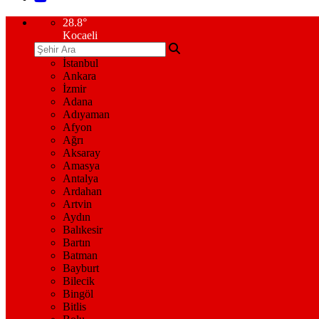
28.8
°
Kocaeli
İstanbul
Ankara
İzmir
Adana
Adıyaman
Afyon
Ağrı
Aksaray
Amasya
Antalya
Ardahan
Artvin
Aydın
Balıkesir
Bartın
Batman
Bayburt
Bilecik
Bingöl
Bitlis