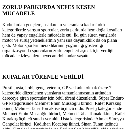
ZORLU PARKURDA NEFES KESEN
MÜCADELE
Kadınlardan gençlere, ustalardan veteranlara kadar farklı
kategorilerde yarışan sporcular, zorlu parkurda hem doğa koşulları
hem de yapay engellerle mücadele etti. İki gün süren yarışlarda
motor ve sürüş yeteneklerinin yanı sıra dayanıklılık da ön plana
çıktı. Motor sporları meraklılarının yoğun ilgi gösterdiği
organizasyonda sporcuların zorlu engelleri aşmak için verdiği
mücadele izleyenlere heyecan dolu anlar yaşattı.
KUPALAR TÖRENLE VERİLDİ
Prestij, usta, hobi, genç, veteran, GP ve kadın olmak üzere 7
kategoride düzenlenen yarışların tamamlanmasının ardından
dereceye giren sporcular için ödül töreni düzenlendi. Süper Enduro
GP kategorisinde Mehmet Emin Musaoğlu birinci, Rafet Karakuş
ikinci, Mehmet Taha Tomak ise üçüncü oldu. Prestij kategorisinde
Mehmet Emin Musaoğlu birinci, Mehmet Taha Tomak ikinci, Rafet
Karakuş üçüncü sırada yer aldı. Usta kategorisinde Ahmet Süreyya
Canpolat birinci, Kadirhan Kocabaş ikinci, Sinan Turan üçüncü