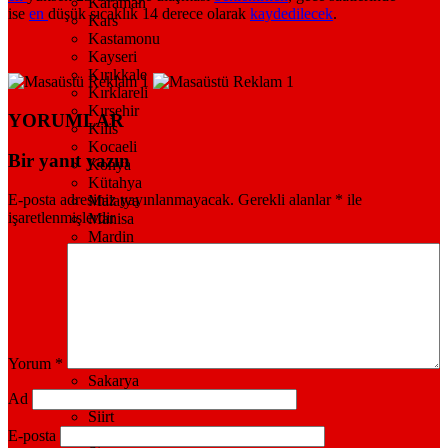
Karaman
ise
en
düşük sıcaklık 14 derece olarak
kaydedilecek
.
Kars
Kastamonu
Kayseri
Kırıkkale
Kırklareli
Kırşehir
YORUMLAR
Kilis
Kocaeli
Bir yanıt yazın
Konya
Kütahya
E-posta adresiniz yayınlanmayacak.
Gerekli alanlar
*
ile
Malatya
işaretlenmişlerdir
Manisa
Mardin
Muğla
Muş
Nevşehir
Niğde
Ordu
Osmaniye
Rize
Yorum
*
Sakarya
Samsun
Ad
Siirt
Sinop
E-posta