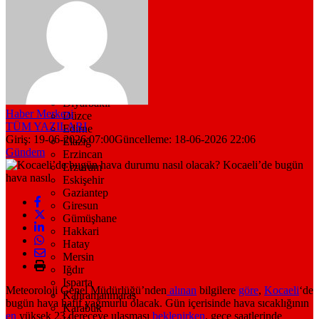
Bitlis
Bolu
Burdur
Bursa
Çanakkale
Çankırı
Çorum
Denizli
Diyarbakır
Haber Merkezi
Düzce
TÜM YAZILARI
Edirne
Giriş: 19-06-2026 07:00
Güncelleme: 18-06-2026 22:06
Elazığ
Gündem
Erzincan
Erzurum
Eskişehir
Gaziantep
Giresun
Gümüşhane
Hakkari
Hatay
Mersin
Iğdır
Isparta
Meteoroloji Genel Müdürlüğü’nden
alınan
bilgilere
göre
,
Kocaeli
‘de
Kahramanmaraş
bugün hava hafif yağmurlu olacak. Gün içerisinde hava sıcaklığının
Karabük
en
yüksek 23 dereceye ulaşması
beklenirken
, gece saatlerinde